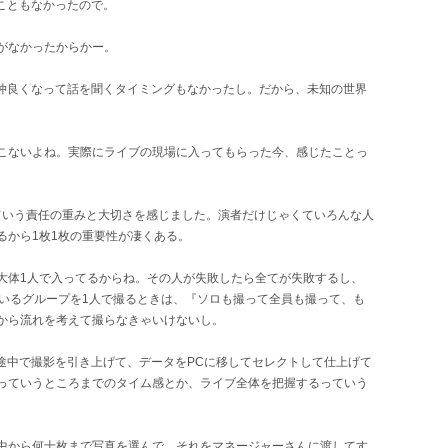
こともなかったので。
がなかったからかー。
仲良くなって話を聞くタイミングもなかったし。だから、未知の世界
こないよね。実際にライブの現場に入ってもらった今、感じたことっ
ていう責任の重みと大切さを感じました。演者だけじゃくていろんな人
るから1枚1枚の重要性が凄くある。
大体1人で入ってるからね。その人が失敗したら全てが失敗するし、
いいるグループを1人で撮るときは、『ソロも撮って全員も撮って、も
から流れを考えて撮らなきゃいけないし。
途中で撮影を引き上げて、データをPCに移してセレクトして仕上げて
っていうところまでのタイム感とか、ライブ全体を把握するっていう
中から何十枚まで写真を選んで、それをマネージャーさんに渡してす