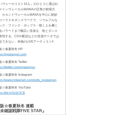
いヴォーカリスト10人』のひとりに選ばれ
メインヴォーカルMAINAの圧巻の歌唱力
、セカンドヴォーカルMANAを中心に絶妙
コーラス＆ダンスワークで、ソウルフルな
ック・ファンク・ポップス・聴く人を虜に
るバラードまで幅広い音楽を、歌とダンス
表現する。CDや配信などの音源データでは
足できない、本物のLIVEアーティスト!!
阪☆春夏秋冬 HP
tps://syukasyun.com
阪☆春夏秋冬 Twitter
ps://twitter.com/syukasyun
阪☆春夏秋冬 Instagram
tps://www.instagram.com/ssfw_syukasyun
阪☆春夏秋冬 YouTube
ps://bit.ly/31bClCB
阪☆春夏秋冬 連載
未確認戦隊FIVE STAR』