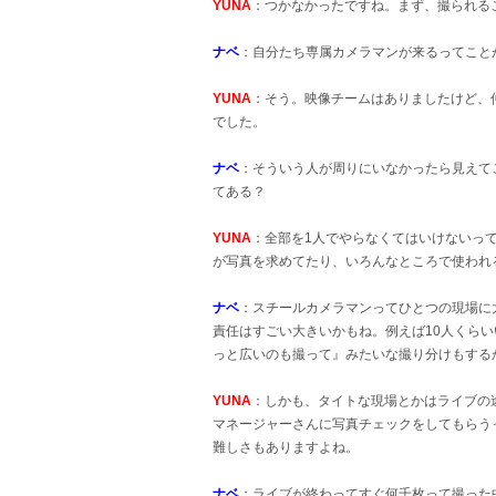
YUNA
：つかなかったですね。まず、撮られる
ナベ
：自分たち専属カメラマンが来るってこと
YUNA
：そう。映像チームはありましたけど、
でした。
ナベ
：そういう人が周りにいなかったら見えて
てある？
YUNA
：全部を1人でやらなくてはいけないっ
が写真を求めてたり、いろんなところで使われ
ナベ
：スチールカメラマンってひとつの現場に
責任はすごい大きいかもね。例えば10人くら
っと広いのも撮って』みたいな撮り分けもする
YUNA
：しかも、タイトな現場とかはライブの
マネージャーさんに写真チェックをしてもらう
難しさもありますよね。
ナベ
：ライブが終わってすぐ何千枚って撮った