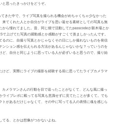
いと思ったきっかけをどうぞ。
やってきた中で、ライブ写真を撮られる機会がめちゃくちゃ少なかった
、来てくれた人とか自分がライブを思い返せる素材としての写真も無
から憧れてました。昔、同じ畑で活動してたpasscodeが新木場とか
NSで上げてた写真の躍動感とか感動がすごくて羨ましかったんです。
てるのに、自撮り写真とかじゃなくその日にしか撮れないものを発信
テンション感を伝えられる方法があるんじゃないかな？っていうのを
けど、自分と同じように思っている人が必ずいると思うので、撮り始
たけど、実際にライブの撮影を経験する前に思ってたライブカメラマ
、カメラマンさんの行動を目で追ったことがなくて、どんな風に撮っ
とかライブレポに載ってる写真も意識せずに見てたことが多くて。でも
クトがあるだけじゃなくて、その中に写ってる人の表情に魂を感じら
してる、とかは想像がつかないよね。