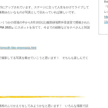
th
『S
NSにアップされています。ステージに立って人生をかけてライブして
レ
衝動みたいなものが写真として伝わっていれば嬉しいです。
htt
10
くつかの現場の中から9月18日(土)服部緑地野外音楽堂で開催された
PIA 2021』
にスポットを当てて、今までの経験などをナベさんと対談
0/smooth-like-greenspia.html
場で撮影してる写真を載せていこうと思います！ そちらも楽しんでく
長過程のふりかえりをしてみようかなと思います！ いろんな場面で話