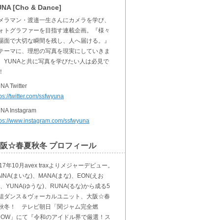
NA [Cho & Dance]
メラマン・渡邉一生さんにカメラを学び、
ォトグラファーを目指す連載企画。『様々
場面で大切な瞬間を残し、人へ届ける。』
テーマに、理想の写真を現実にしていきま
。YUNAと共に写真を学びたい人は必見で
！
NA Twitter
ps://twitter.com/ssfwyuna
NA Instagram
tps://www.instagram.com/ssfwyuna
阪☆春夏秋冬 プロフィール
017年10月avex traxよりメジャーデビュー。
AINA(まいな)、MANA(まな)、EON(えお
)、YUNA(ゆうな)、RUNA(るな)から成る5
組ダンス＆ヴォーカルユニット、大阪☆春
秋冬！ テレビ朝日「関ジャム完全燃
HOW」にて『令和のアイドル界で厳選！ス