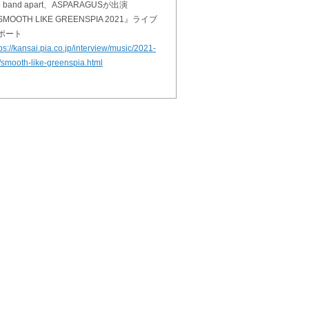
e band apart、ASPARAGUSが出演
MOOTH LIKE GREENSPIA 2021』ライブ
ポート
ps://kansai.pia.co.jp/interview/music/2021-
/smooth-like-greenspia.html