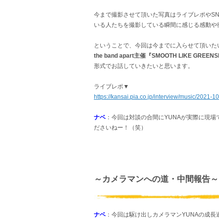
今まで撮影させて頂いた写真はライブレポやS
いる人たちを撮影している瞬間に感じる感動や
ということで、今回は今までに入らせて頂いたい
the band apart主催『SMOOTH LIKE GREENS
形式でお話していきたいと思います。
ライブレポ▼
https://kansai.pia.co.jp/interview/music/2021-1
ナベ
：今回は対談の合間にYUNAが実際に現
ださいねー！（笑）
～カメラマンへの道・中間報告～
ナベ
：今回は駆け出しカメラマンYUNAの成