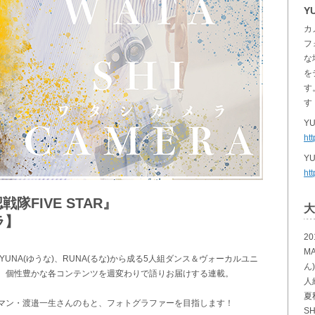
YU
カ
フ
な
を
す
す
YU
htt
YU
ht
FIVE STAR』
大
ラ】
2
M
ん)、YUNA(ゆうな)、RUNA(るな)から成る5人組ダンス＆ヴォーカルユニ
ん
、個性豊かな各コンテンツを週変わりで語りお届けする連載。
人
夏
ラマン・渡邉一生さんのもと、フォトグラファーを目指します！
S