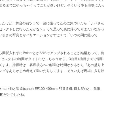
ら出るまでにやっちゃうってことが多いけど、そういう事も現場に入っ
したけど、舞台の前ツラで一緒に撮ってたのに気づいたら「ナベさん
セレクトしに行ったんかな？」って思って裏に帰ってもまだいなかっ
い引きの写真とかバリエーションがすごくて「いつの間に撮って
髪入れずにTwitterとかSNSでアップされることが結構あって。例
らセレクトの時間がタイトになっちゃうから、3曲目4曲目までで撮影
てます。撮影時は、客席後ろへの移動は時間かかるから『あの盛り上
ングをあらかじめ考えて動いたりしてます。そういえば現場に入り始
rkⅢ)と望遠(canon EF100-400mm F4.5-5.6L IS USM)と、魚眼
SHEYE)だけでしたね。