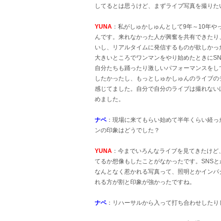
してるとは思うけど、まずライブ写真を撮りた
YUNA
：私がしゅかしゅんとして9年～10年
んです。来れなかった人が興奮を共有できたり
いし、リアルタイムに発信するものが欲しかった
大きいところでワンマンをやり始めたときにS
自分たちも踊ったり激しいパフォーマンスをし
したかったし、もっとしゅかしゅんのライブの
感じてました。自分で自分のライブは撮れない
めました。
ナベ
：現場に来てもらい始めて半年くらい経っ
ンの印象はどうでした？
YUNA
：今までいろんなライブを見てきたけど
てるか想像もしたことがなかったです。SNS
なんとなく惹かれる写真って、照明とかインパ
れる方が割と印象が強かったですね。
ナベ
：リハーサルから入って打ち合わせしたり