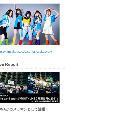
ps://kansai.pia.co.jp/series/syukasyun/
ve Report
UNAがカメラマンとして活躍！