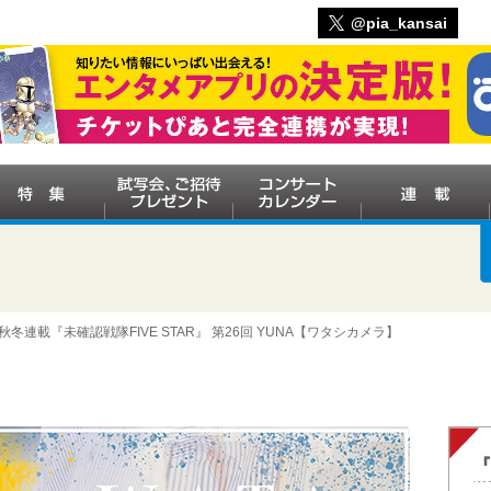
@pia_kansai
秋冬連載『未確認戦隊FIVE STAR』 第26回 YUNA【ワタシカメラ】
『