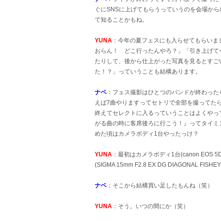
ぐにSNSに上げてもらうっていうのを会場か
て知ることかもね。
YUNA
：今年の夏フェスにも入らせてもらいま
おらん！ どこ行ったんやろ？」「引き上げて
たりして、後から仕上がった写真を見るとすご
た！？」っていうことも結構あります。
ナベ
：フェス撮影はひとつのバンドが終わったら間
えば7曲やりますってセトリで全部を撮ってた
終えてセレクトに入るっていうことはよくやっ
がる曲の時に客席後ろに行こう！』ってタイミ
めた頃はカメラボディ1台やったっけ？
YUNA
：最初はカメラボディ1台(canon EOS 5D ma
(SIGMA 15mm F2.8 EX DG DIAGONAL FI
ナベ
：そこから結構買い足したもんね（笑）
YUNA
：そう。いつの間にか（笑）