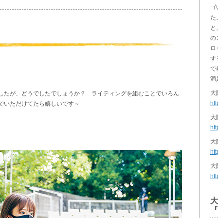
ゴ
た
と
の
ロ
す
で
満
大
したが、どうでしたでしょうか？ ライティングを組むことでいろん
ht
でいただけてたら嬉しいです～
大
htt
大
ht
大
htt
大
『