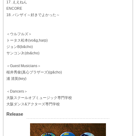
17. ええねん
ENCORE
18. バンザイ～好きでよかった～
＜ウルフルズ＞
トータス松本(vo&g,harp)
ジョンB(b&cho)
サンコンJr.(ds&cho)
＜Guest Musicians＞
桜井秀俊(真心ブラザーズ)(g&cho)
浦 清英(key)
＜Dancers＞
大阪スクールオブミュージック専門学校
大阪ダンス&アクターズ専門学校
Release