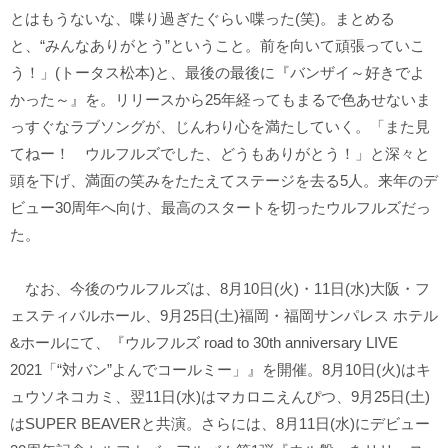
とはもうないな、喋り過ぎたぐらい喋った(笑)。まとめる
と、“みんなありがとう”ということ。前を向いて頑張っていこ
う！」(トータス松本)と、最後の最後に『バンザイ～好きでよ
かった～』を。リリースから25年経ってもまるで色あせないま
っすぐなラブソングが、じんわり心を満たしていく。「また見
てねー！ ウルフルズでした、どうもありがとう！」と深々と
頭を下げ、満面の笑みをたたえてステージを去る5人。来年のデ
ビュー30周年へ向け、最高のスタートを切ったウルフルズだっ
た。
なお、今後のウルフルズは、8月10日(火)・11日(水)大阪・フ
ェスティバルホール、9月25日(土)福岡・福岡サンパレス ホテル
&ホールにて、『ウルフルズ road to 30th anniversary LIVE
2021「“対バン”よんでコールミー」』を開催。8月10日(火)はキ
ュウソネコカミ、翌11日(水)はマカロニえんぴつ、9月25日(土)
はSUPER BEAVERと共演。さらには、8月11日(水)にデビュー