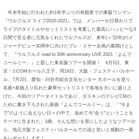
年末年始に行われた約1年半ぶりの有観客での東阪ワンマン
『ウルフルズ ライブ2020-2021』では、メンバーが日替わりで
ライブのタイトルやセットリストを考案した最高にハッピーな3
日間で見る者に元気をくれたウルフルズが、来年(＝’22年)のメ
ジャーデビュー30周年に向けたプレ・イヤー企画の幕開けとし
て、『ウルフルズ road to 30th anniversary LIVE 2021「よんで
コールミー」』と題した東名阪ツアーを開催！ 6月5日、東
京・J:COMホール八王子、同16日、大阪・フェスティバルホー
ル、7月2日、愛知・刈谷市総合文化センター 大ホールを巡り、
名曲×新曲入り乱れた豪華セットリストで各地を大いに盛り上
げた。今回のツアータイトルであり、ダスキンのテレビCMの
ために書き下ろされた新曲『よんでコールミー』は、「“今ま
で”のように会えない日々の中で、改めて今“会う”ということを
テーマに生まれた」1曲。そんな想いを形にしたようなツアーか
ら、地元大阪フェスティバルホールでの涙と笑いと感動の一夜
をレポートします！