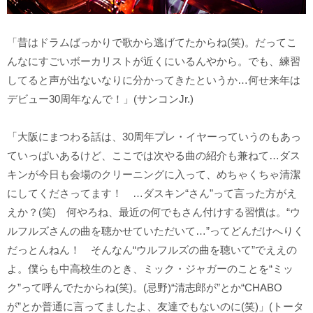
「昔はドラムばっかりで歌から逃げてたからね(笑)。だってこ
んなにすごいボーカリストが近くにいるんやから。でも、練習
してると声が出ないなりに分かってきたというか…何せ来年は
デビュー30周年なんで！」(サンコンJr.)
「大阪にまつわる話は、30周年プレ・イヤーっていうのもあっ
ていっぱいあるけど、ここでは次やる曲の紹介も兼ねて…ダス
キンが今日も会場のクリーニングに入って、めちゃくちゃ清潔
にしてくださってます！ …ダスキン“さん”って言った方がえ
えか？(笑) 何やろね、最近の何でもさん付けする習慣は。“ウ
ルフルズさんの曲を聴かせていただいて…”ってどんだけへりく
だっとんねん！ そんなん“ウルフルズの曲を聴いて”でええの
よ。僕らも中高校生のとき、ミック・ジャガーのことを“ミッ
ク”って呼んでたからね(笑)。(忌野)“清志郎が”とか“CHABO
が”とか普通に言ってましたよ、友達でもないのに(笑)」(トータ