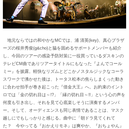
地元ならではの和やかなMCでは、浦 清英(key)、真心ブラザ
ーズの桜井秀俊(g&cho)と脇を固めるサポートメンバーも紹介
し、今回のツアーの感染予防対策に一役買っているダスキンの
テレビCM曲でありツアータイトルにもなった『よんでコール
ミー』を披露。軽快なリズムとどこかノスタルジックなコーラ
スワークで沸かせた後は、トータス松本の焦らしまくった動き
に合わせ拍手が巻き起こった『借金大王』へ。お約束のイント
ロでは「金の切れ目は～!?」「縁の切れ目～!!」という心の声を
何度も引き出し、それを見て心底楽しそうに演奏するメンバ
ー。そして、オーディエンスも同じ表情であることは、マスク
越しにでもしっかりと感じる。曲中に「朝ドラ見てくれて
た？ 今やってる『おかえりモネ』は爽やか、『おちょやん』