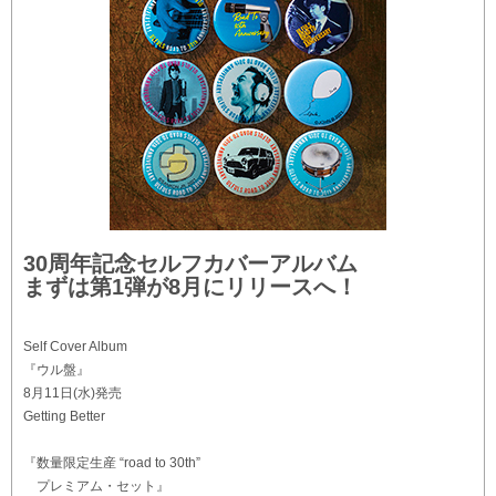
30周年記念セルフカバーアルバム
まずは第1弾が8月にリリースへ！
Self Cover Album
『ウル盤』
8月11日(水)発売
Getting Better
『数量限定生産 “road to 30th”
プレミアム・セット』