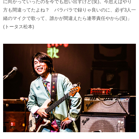
に向かっていったのを今でも思い出すけど(笑)。今思えばやり
方も間違ってたよね？ バラバラで録りゃ良いのに、必ず3人一
緒のマイクで歌って、誰かが間違えたら連帯責任やから(笑)」
(トータス松本)