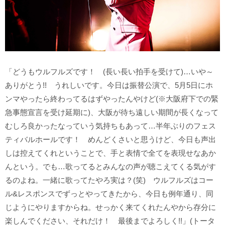
「どうもウルフルズです！ (長い長い拍手を受けて)…いや～
ありがとう!! うれしいです。今日は振替公演で、5月5日にホ
ンマやったら終わってるはずやったんやけど(※大阪府下での緊
急事態宣言を受け延期に)、大阪が待ち遠しい期間が長くなって
むしろ良かったなっていう気持ちもあって…半年ぶりのフェス
ティバルホールです！ めんどくさいと思うけど、今日も声出
しは控えてくれということで、手と表情で全てを表現せなあか
んという。でも…歌ってるとみんなの声が聴こえてくる気がす
るのよね。一緒に歌ってたやろ実は？(笑) ウルフルズはコー
ル&レスポンスでずっとやってきたから、今日も例年通り、同
じようにやりますからね。せっかく来てくれたんやから存分に
楽しんでください、それだけ！ 最後までよろしく!!」(トータ