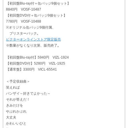
【初回盤Blu-ray付＋缶バッジ9個セット】
8840円 VOSF-10487
【初回盤DVD付＋缶バッジ9個セット】
7780円 VOSF-10488
※オリジナル缶バッジ9個付属、
ブリスターパック｡
ビクターオンラインストア限定販売
※数量がなくなり次第、販売終了｡
【初回盤Blu-ray付】5940円 VIZL-1924
【初回盤DVD付】5280円 VIZL-1925
【通常盤】3300円 VICL-65541
＜予定収録曲＞
笑えれば
バンザイ～好きでよかった～
それが答えだ！
きみだけを
やぶれかぶれ
大丈夫
かわいいひと