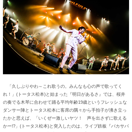
「久しぶりやわ～これ歌うの。みんなも心の声で歌ってく
れ！」(トータス松本)と始まった『明日があるさ』では、桜井
の奏でる木琴に合わせて踊る平均年齢19歳というフレッシュな
ダンサー陣とトータス松本に客席の隅々から手拍子が沸き立っ
たかと思えば、「いくぜー激しいヤツ！ 声を出さずに歌える
かー!?」(トータス松本)と突入したのは、ライブ鉄板『バカサバ