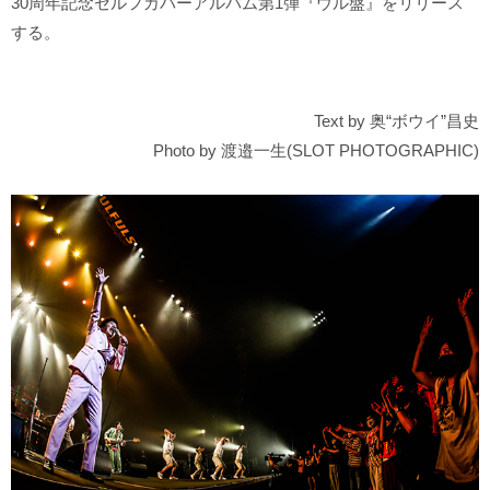
30周年記念セルフカバーアルバム第1弾『ウル盤』をリリース
する。
Text by 奥“ボウイ”昌史
Photo by 渡邉一生(SLOT PHOTOGRAPHIC)