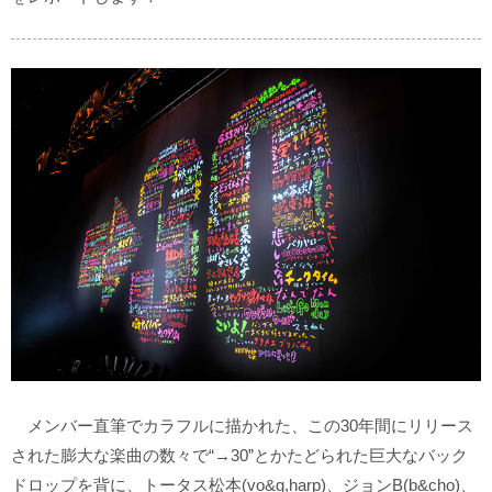
メンバー直筆でカラフルに描かれた、この30年間にリリース
された膨大な楽曲の数々で“→30”とかたどられた巨大なバック
ドロップを背に、トータス松本(vo&g,harp)、ジョンB(b&cho)、