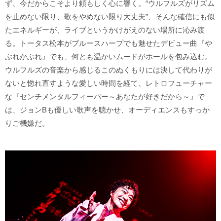
ず、今だからこそより頼もしく心に響く。“ウルフルズがリズム
を止めない限り、歌をやめない限り大丈夫”、そんな確信にも似
たエネルギーが、ライブというかけがえのない場所に沁み渡
る。トータス松本がブルースハープでも魅せたデビュー曲『や
ぶれかぶれ』でも、何とも温かいムードがホールを包み込む。
ウルフルズの音楽から感じるこのぬくもりには決して代わりが
ないと惚れ直すような愛しい時間を経て、レトロフューチャー
な『センチメンタルフィーバー～あなたが好きだから～』で
は、ジョンBも優しい歌声を聴かせ、オーディエンスもすっか
りご機嫌だ。