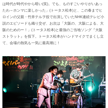
は時代が時代やから暗い(笑)。でも、ものすごいやりがいあっ
たわ～ホンマに楽しかった」(トータス松本)と、この春までヒ
ロインの父親・竹井テルヲ役で出演していたNHK連続テレビ小
説のエピソードも織り交ぜ、お次は「大阪の、大阪による、大
阪のためのー！」(トータス松本)と最強のご当地ソング『大阪
ストラット』を投下。トータス松本がハンドマイクでまくし立
て、会場の熱気も一気に最高潮に！