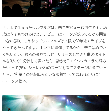
「大阪で生まれたウルフルズは、来年デビュー30周年です。結
成はうそもつけるけど、デビューはデータが残ってるから間違
いない(笑)。こうやってウルフルズは大阪で30年近くライブを
やってきたんですよ。ホンマに準備してるから、来年はめでた
く祝いたい。後ろの幕見てよ!? リリースしてきた曲のタイト
ルを3人で手分けして書いたら、誰かが“ヨドバシカメラの袋み
たい”って(笑)。シャレた柄のスーツを着てステージに出ていっ
たら、“和菓子の包装紙みたいな服着て”って言われたり(笑)」
(トータス松本)