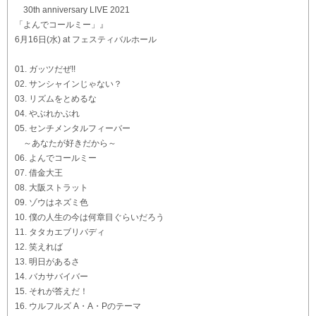
30th anniversary LIVE 2021
「よんでコールミー」』
6月16日(水) at フェスティバルホール
01. ガッツだぜ!!
02. サンシャインじゃない？
03. リズムをとめるな
04. やぶれかぶれ
05. センチメンタルフィーバー
～あなたが好きだから～
06. よんでコールミー
07. 借金大王
08. 大阪ストラット
09. ゾウはネズミ色
10. 僕の人生の今は何章目ぐらいだろう
11. タタカエブリバディ
12. 笑えれば
13. 明日があるさ
14. バカサバイバー
15. それが答えだ！
16. ウルフルズ A・A・Pのテーマ