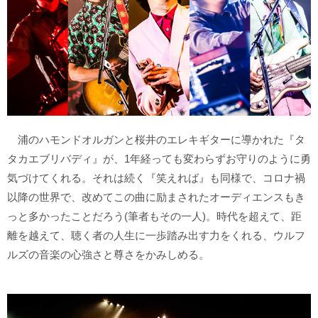
浦のハモンドオルガンと桜井のエレキギターに導かれた『タ
タカエブリバディ』が、1年経っても変わらずお守りのように勇
気づけてくれる。それは続く『笑えれば』も同様で、コロナ禍
以降の世界で、改めてこの曲に励まされたオーディエンスもき
っと多かったことだろう(筆者もその一人)。時代を超えて、距
離を越えて、聴く者の人生に一歩踏み出す力をくれる、ウルフ
ルズの音楽の心強さと尊さをかみしめる。