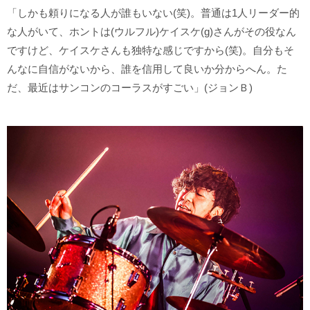
「しかも頼りになる人が誰もいない(笑)。普通は1人リーダー的
な人がいて、ホントは(ウルフル)ケイスケ(g)さんがその役なん
ですけど、ケイスケさんも独特な感じですから(笑)。自分もそ
んなに自信がないから、誰を信用して良いか分からへん。た
だ、最近はサンコンのコーラスがすごい」(ジョンＢ)