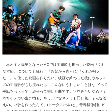
思わず大爆笑となったMCでは主題歌を担当した映画『くれ
なずめ』についても触れ、「監督から直々に“『それが答え
だ！』を使った映画を作りたい。映画が終わった後にウルフル
ズの主題歌がもし流れたら、こんなにうれしいことはない”って
手紙をもらって、頑張って書いた曲です。ゾウみたいなめちゃ
めちゃデカい生き物も、ちっぽけなネズミも同じ色。そんな答
えのない歌を作ったんで」(トータス松本)と、青春群像劇にピ