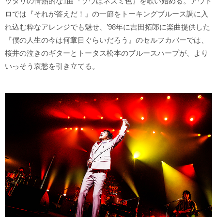
ッタリの情熱的な1曲『ゾウはネズミ色』を歌い始める。アウト
ロでは『それが答えだ！』の一節をトーキングブルース調に入
れ込む粋なアレンジでも魅せ、’98年に吉田拓郎に楽曲提供した
『僕の人生の今は何章目ぐらいだろう』のセルフカバーでは、
桜井の泣きのギターとトータス松本のブルースハープが、より
いっそう哀愁を引き立てる。