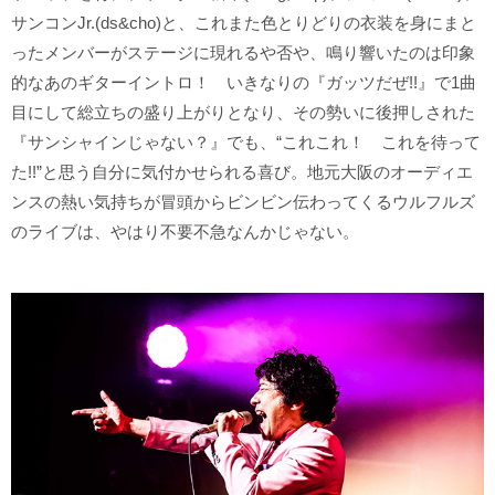
サンコンJr.(ds&cho)と、これまた色とりどりの衣装を身にまと
ったメンバーがステージに現れるや否や、鳴り響いたのは印象
的なあのギターイントロ！ いきなりの『ガッツだぜ!!』で1曲
目にして総立ちの盛り上がりとなり、その勢いに後押しされた
『サンシャインじゃない？』でも、“これこれ！ これを待って
た!!”と思う自分に気付かせられる喜び。地元大阪のオーディエ
ンスの熱い気持ちが冒頭からビンビン伝わってくるウルフルズ
のライブは、やはり不要不急なんかじゃない。