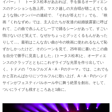
イバー』！ トータス松本があおれば、手を振るオーディエン
スのテンションも急上昇。マスク越しの大合唱が聴こえてくる
ような熱いナンバーの連続で、『それが答えだ！』でも、「映
画『くれなずめ』では、主人公たちが友達の結婚披露宴に呼ば
れて、この曲で赤ふんどし一丁で踊るシーンがあって。すごい
情けないけど笑えて、なぜかちょっとグッとくるもんがあった
りして…。最初はこんな古い曲が今の映画に使われるなんて恥
ずかしかったけど、そのシーンを見て、25年前に書いたこの曲
を自分で勝手に見直しました」(トータス松本)と、オーディエ
ンスのクラップとともにこれぞライブな光景を作り出してい
く。トドメの『ウルフルズ A・A・Pのテーマ』では、これでも
かと言わんばかりにソウルフルに歌い上げ、A・A・Pのハンド
サインがフェスティバルホール中に舞う絶景を創出。そして、
ついにライブも残すところあと1曲に。