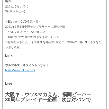
胸の…
泣きたくないのに
39(サンキュー)
＜Blu-ray／DVD収録内容＞
2021年1月5日中野サンプラザホール単独公演
＜ウルフルズ ライブ2020-2021
～Happy New Yeah!! 好きでよかった～＞
※有料配信されたライブ映像を再編集､見どころ満載の'21年1stライブをた
っぷり収録｡
Link
ウルフルズ オフィシャルサイト
https://www.ulfuls.com/
Live
大阪キュウソ&マカえん、福岡ビーバー
30周年プレ･イヤー企画、次は対バンで