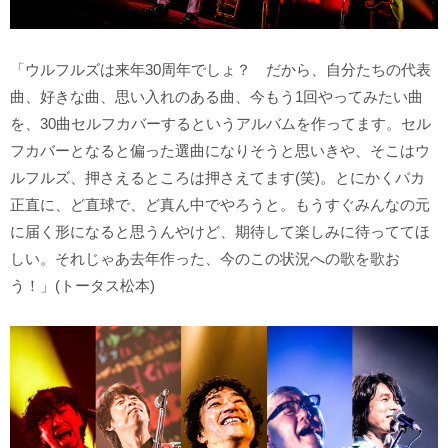
「ウルフルズは来年30周年でしょ？ だから、自分たちの代表
曲、好きな曲、思い入れのある曲、今もう1回やってみたい曲
を、30曲セルフカバーするというアルバムを作ってます。セル
フカバーとなると偏った選曲になりそうと思いきや、そこはウ
ルフルズ、押さえるところは押さえてます(笑)。とにかくバカ
正直に、ど直球で、ど真ん中でやろうと。もうすぐみんなの元
に届く形になると思うんやけど、期待して楽しみに待っててほ
しい。それじゃあ去年作った、今のこの状況への歌を歌お
う！」(トータス松本)