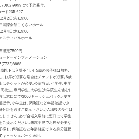
0570(02)9999にて予約受付｡
コード235-627
2月2日(火)19:00
戸国際会館こくさいホール
2月4日(木)19:00
ェスティバルホール
席指定7500円
ョードーインフォメーション
6(7732)8888
3歳以下は入場不可｡4･5歳のお子様は無料､
し､お席が必要な場合はチケットが必要｡6歳
上はチケットが必要｡公演当日､小学生､中学
､高校生､専門学生､大学生(大学院生を含む)
方は窓口にて\3000キャッシュバック｡(要学
証提示｡小学生は､保険証など年齢確認でき
身分証を必ずご提示下さい｡)入場後の受付は
たしません｡必ず会場入場前に窓口にて学生
をご提示ください｡未就学児でお席が必要な
子様も､保険証など年齢確認できる身分証提
でキャッシュバック適用｡