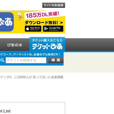
ッサ!!』に18000人が 笑って泣いた名曲満載
t List