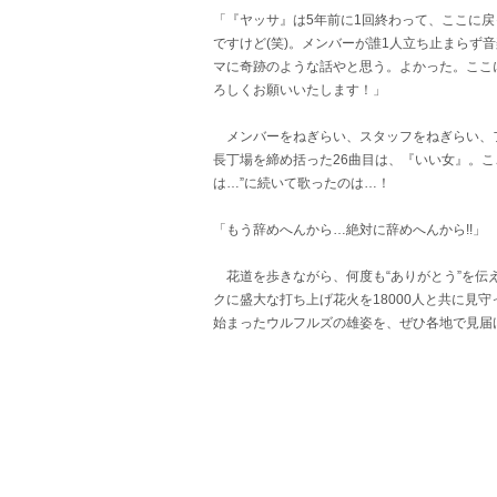
「『ヤッサ』は5年前に1回終わって、ここに
ですけど(笑)。メンバーが誰1人立ち止まらず
マに奇跡のような話やと思う。よかった。ここ
ろしくお願いいたします！」
メンバーをねぎらい、スタッフをねぎらい、フ
長丁場を締め括った26曲目は、『いい女』。こ
は…”に続いて歌ったのは…！
「もう辞めへんから…絶対に辞めへんから!!」
花道を歩きながら、何度も“ありがとう”を伝
クに盛大な打ち上げ花火を18000人と共に見
始まったウルフルズの雄姿を、ぜひ各地で見届