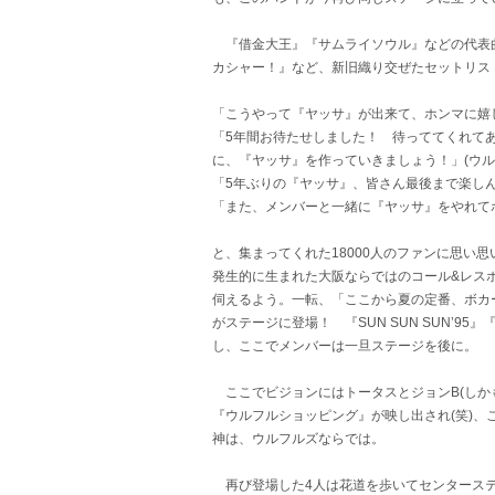
『借金大王』『サムライソウル』などの代表曲に
カシャー！』など、新旧織り交ぜたセットリス
「こうやって『ヤッサ』が出来て、ホンマに嬉し
「5年間お待たせしました！ 待っててくれて
に、『ヤッサ』を作っていきましょう！」(ウル
「5年ぶりの『ヤッサ』、皆さん最後まで楽しん
「また、メンバーと一緒に『ヤッサ』をやれてホン
と、集まってくれた18000人のファンに思い
発生的に生まれた大阪ならではのコール&レスポ
伺えるよう。一転、「ここから夏の定番、ボカ
がステージに登場！ 『SUN SUN SUN’
し、ここでメンバーは一旦ステージを後に。
ここでビジョンにはトータスとジョンB(しか
『ウルフルショッピング』が映し出され(笑)
神は、ウルフルズならでは。
再び登場した4人は花道を歩いてセンターステ