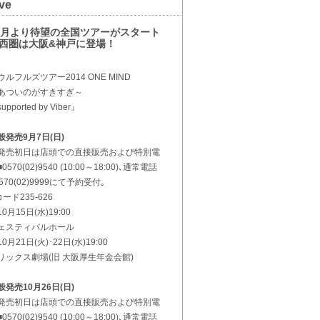
ve
0月より待望の全国ツアーがスタート
西圏は大阪&神戸に登場！
ウルフルズツアー2014 ONE MIND
あついのがすきすぎ～
pported by Viber』
般発売9月7日(日)
発売初日は店頭での直接販売および特別電
0570(02)9540 (10:00～18:00)､通常電話
0570(02)9999にて予約受付｡
コード235-626
0月15日(水)19:00
ェスティバルホール
0月21日(火)･22日(水)19:00
リックス劇場(旧 大阪厚生年金会館)
般発売10月26日(日)
発売初日は店頭での直接販売および特別電
0570(02)9540 (10:00～18:00)､通常電話