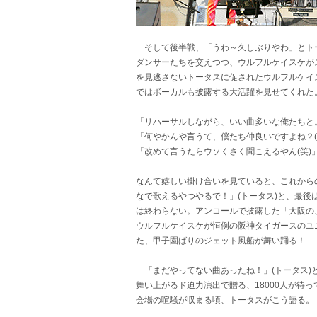
そして後半戦、「うわ～久しぶりやわ」とト
ダンサーたちを交えつつ、ウルフルケイスケが
を見逃さないトータスに促されたウルフルケイ
ではボーカルも披露する大活躍を見せてくれた
「リハーサルしながら、いい曲多いな俺たちと。財
「何やかんや言うて、僕たち仲良いですよね？(笑
「改めて言うたらウソくさく聞こえるやん(笑)」
なんて嬉しい掛け合いを見ていると、これから
なで歌えるやつやるで！」(トータス)と、最後
は終わらない。アンコールで披露した「大阪の
ウルフルケイスケが恒例の阪神タイガースのユ
た、甲子園ばりのジェット風船が舞い踊る！
「まだやってない曲あったね！」(トータス)
舞い上がるド迫力演出で贈る、18000人が待
会場の喧騒が収まる頃、トータスがこう語る。