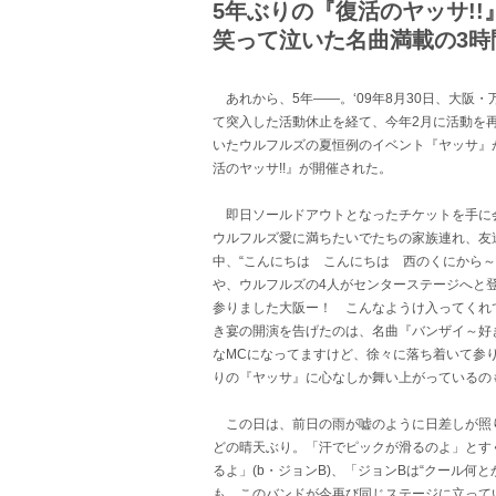
5年ぶりの『復活のヤッサ!!』
笑って泣いた名曲満載の3時
あれから、5年――。‘09年8月30日、大阪・万
て突入した活動休止を経て、今年2月に活動を再
いたウルフルズの夏恒例のイベント『ヤッサ』が
活のヤッサ!!』が開催された。
即日ソールドアウトとなったチケットを手に会
ウルフルズ愛に満ちたいでたちの家族連れ、友達
中、“こんにちは こんにちは 西のくにから～
や、ウルフルズの4人がセンターステージへと
参りました大阪ー！ こんなようけ入ってくれて
き宴の開演を告げたのは、名曲『バンザイ～好
なMCになってますけど、徐々に落ち着いて参り
りの『ヤッサ』に心なしか舞い上がっているの
この日は、前日の雨が嘘のように日差しが照り
どの晴天ぶり。「汗でピックが滑るのよ」とすぐ
るよ」(b・ジョンB)、「ジョンBは“クール何と
も、このバンドが今再び同じステージに立って