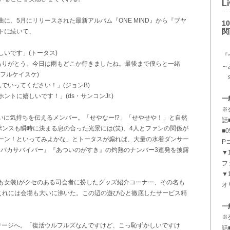
Li
、5月にリリースされた最新アルバム『ONE MIND』から『ブヤ
1
関
トに続いて、
いです」(トータス)
『
ありがとう。今日は雨もどこか行きましたね。最後まで僕らと一緒
～
フルケイスケ)
su
でいってください！」(ジョンB)
トに嬉しいです！」(ds・サンコンJr.)
一
※
思いに気持ちを伝えるメンバー。「せやなー!?」「せやせや！」と自然
話■
ンスも瞬時に決まる息の合った光景には(笑)、4人とファンの関係が
■
ーン！といってみよかな」とトータスが煽れば、大量の水着ダンサー
P
95』『バカサバイバー』『あついのがすき』の灼熱のナンバー3連発を披露
▼1
フ
▼1
も女装)がクセのある司会者に扮したグッズ紹介コーナー、その名も
オ
、これには会場も大いに沸いた。この辺の遊び心と徹底したサービス精
一
※
ージへ。「復活ウルフルズなんですけど、こっ恥ずかしいですけ
話■