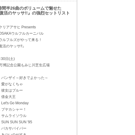
時間半26曲のボリュームで魅せた
復活のヤッサ!!』の強烈セットリスト
クリアアサヒ Presents
SAKAウルフルカーニバル
ルフルズがやって来る！
活のヤッサ!!』
月30日(土)
t 万博記念公園もみじ川芝生広場
1. バンザイ～好きでよかった～
2. 愛がなくちゃ
3. 彼女はブルー
4. 借金大王
. Let's Go Monday
6. ブヤカシャー！
7. サムライソウル
. SUN SUN SUN '95
9. バカサバイバー
0. あついのがすき