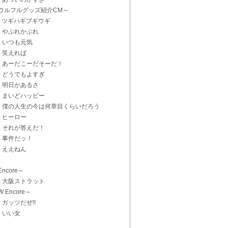
ウルフルグッズ紹介CM～
1. ツギハギブギウギ
2. やぶれかぶれ
3. いつも元気
4. 笑えれば
5. あーだこーだそーだ！
6. どうでもよすぎ
7. 明日があるさ
8. まいどハッピー
9. 僕の人生の今は何章目くらいだろう
0. ヒーロー
1. それが答えだ！
2. 事件だッ！
3. ええねん
ncore～
4. 大阪ストラット
 Encore～
. ガッツだぜ!!
. いい女