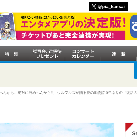
@pia_kansai
へんから…絶対に辞めへんから!!」 ウルフルズが贈る夏の風物詩 5年ぶりの『復活のヤ
Se