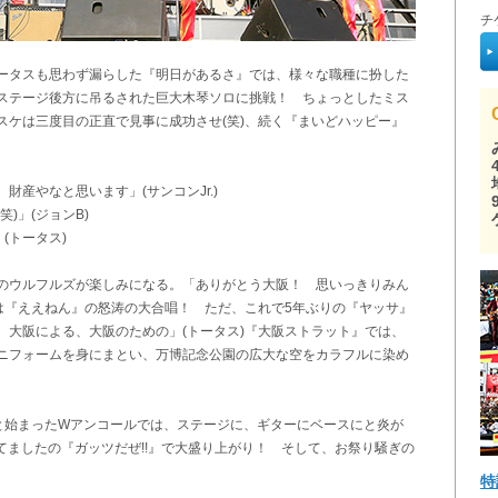
チ
ータスも思わず漏らした『明日があるさ』では、様々な職種に扮した
ステージ後方に吊るされた巨大木琴ソロに挑戦！ ちょっとしたミス
スケは三度目の正直で見事に成功させ(笑)、続く『まいどハッピー』
。
産やなと思います」(サンコンJr.)
)」(ジョンB)
(トータス)
のウルフルズが楽しみになる。「ありがとう大阪！ 思いっきりみん
は『ええねん』の怒涛の大合唱！ ただ、これで5年ぶりの『ヤッサ』
、大阪による、大阪のための」(トータス)『大阪ストラット』では、
ニフォームを身にまとい、万博記念公園の広大な空をカラフルに染め
と始まったWアンコールでは、ステージに、ギターにベースにと炎が
ってましたの『ガッツだぜ!!』で大盛り上がり！ そして、お祭り騒ぎの
特