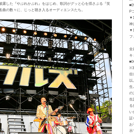
披露した『やぶれかぶれ』をはじめ、歌詞がグッと心を揺さぶる『笑
■
名曲の数々に、じっと聴き入るオーディエンスたち。
P
▼1
神
▼1
フ
全
キ
■0
※
但
以
生
の
生
る
い
証
お
示