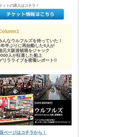
ケットの購入はコチラ！
Column1
みんなウルフルズを待っていた！
4年半ぶりに再始動した4人が
地元大阪道頓堀をジャック
9000人が狂喜した船上
ゲリラライブを密着レポート!!
設ページはコチラから！