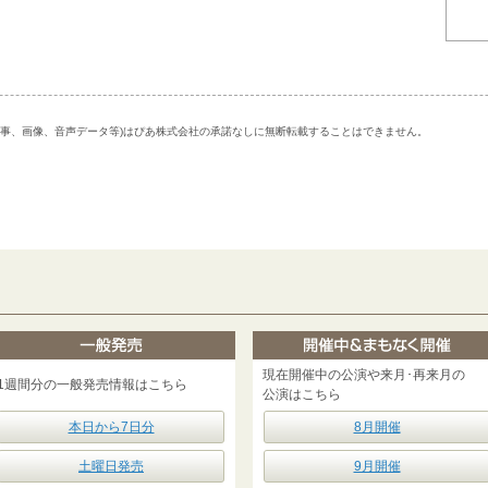
記事、画像、音声データ等)はぴあ株式会社の承諾なしに無断転載することはできません。
現在開催中の公演や来月･再来月の
1週間分の一般発売情報はこちら
公演はこちら
本日から7日分
8月開催
土曜日発売
9月開催