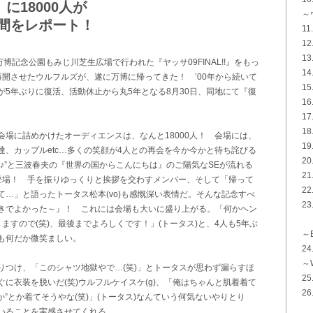
に18000人が
～
間をレポート！
1
1
1
博記念公園もみじ川芝生広場で行われた『ヤッサ09FINAL!!』をもっ
1
開させたウルフルズが、遂に万博に帰ってきた！ ’00年から続いて
1
5年ぶりに復活、活動休止から丸5年となる8月30日、同地にて『復
1
1
1
場に詰めかけたオーディエンスは、なんと18000人！ 会場には、
1
、カップルetc…多くの笑顔が4人との再会を今か今かと待ち詫びる
2
♪”と三波春夫の『世界の国からこんにちは』のご陽気なSEが流れる
2
登場！ 手を振りゆっくりと挨拶を交わすメンバー、そして「帰って
2
…」と語ったトータス松本(vo)も感慨深い表情だ。そんな記念すべ
2
きでよかった～』！ これには会場も大いに盛り上がる。「何かヘン
ますので(笑)、最後までよろしくです！」(トータス)と、4人も5年ぶ
～E
も何だか微笑ましい。
2
～W
つけ、「このシャツ地獄やで…(笑)」とトータスが思わず漏らすほ
25
に衣装を脱いだ(笑)ウルフルケイスケ(g)、「俺はちゃんと肌着着て
26
か”とか着てそうやな(笑)」(トータス)なんていう何気ないやりとり
いることを実感させてくれる。