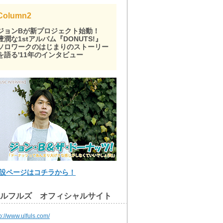
Column2
ジョンBが新プロジェクト始動！
豊潤な1stアルバム『DONUTS!』
ソロワークのはじまりのストーリー
を語る'11年のインタビュー
設ページはコチラから！
ルフルズ オフィシャルサイト
p://www.ulfuls.com/