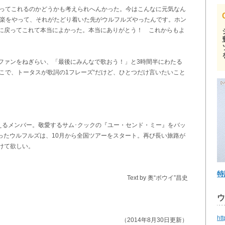
戻ってこれるのかどうかも考えられへんかった。今はこんなに元気なん
音楽をやって、それがたどり着いた先がウルフルズやったんです。ホン
に戻ってこれて本当によかった。本当にありがとう！ これからもよ
ァンをねぎらい、「最後にみんなで歌おう！」と3時間半にわたる
こで、トータスが歌詞の1フレーズ“だけど、ひとつだけ言いたいこと
えるメンバー。敬愛するサム･クックの『ユー・センド・ミー』をバッ
守ったウルフルズは、10月から全国ツアーをスタート。再び長い旅路が
けて欲しい。
特
Text by 奥“ボウイ”昌史
ウ
htt
（2014年8月30日更新）