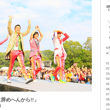
3
『
『
O
ウ
復
8
a
0
0
0
0
05
0
0
辞めへんから!!」
08
0
詩
1