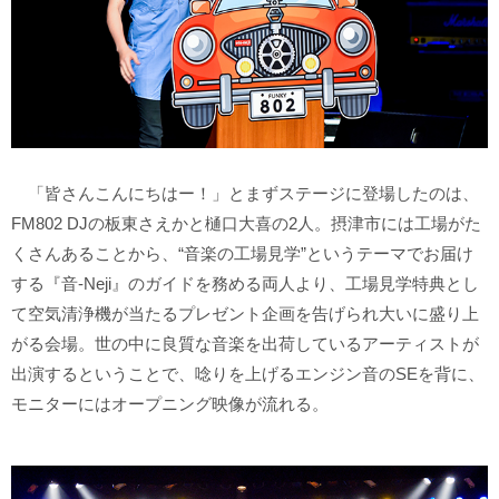
「皆さんこんにちはー！」とまずステージに登場したのは、
FM802 DJの板東さえかと樋口大喜の2人。摂津市には工場がた
くさんあることから、“音楽の工場見学”というテーマでお届け
する『音-Neji』のガイドを務める両人より、工場見学特典とし
て空気清浄機が当たるプレゼント企画を告げられ大いに盛り上
がる会場。世の中に良質な音楽を出荷しているアーティストが
出演するということで、唸りを上げるエンジン音のSEを背に、
モニターにはオープニング映像が流れる。