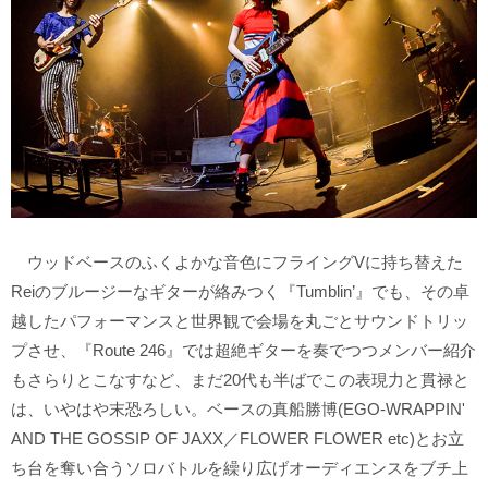
ウッドベースのふくよかな音色にフライングVに持ち替えた
Reiのブルージーなギターが絡みつく『Tumblin’』でも、その卓
越したパフォーマンスと世界観で会場を丸ごとサウンドトリッ
プさせ、『Route 246』では超絶ギターを奏でつつメンバー紹介
もさらりとこなすなど、まだ20代も半ばでこの表現力と貫禄と
は、いやはや末恐ろしい。ベースの真船勝博(EGO-WRAPPIN'
AND THE GOSSIP OF JAXX／FLOWER FLOWER etc)とお立
ち台を奪い合うソロバトルを繰り広げオーディエンスをブチ上