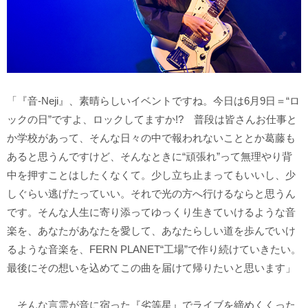
「『音-Neji』、素晴らしいイベントですね。今日は6月9日＝“ロ
ックの日”ですよ、ロックしてますか!? 普段は皆さんお仕事と
か学校があって、そんな日々の中で報われないこととか葛藤も
あると思うんですけど、そんなときに“頑張れ”って無理やり背
中を押すことはしたくなくて。少し立ち止まってもいいし、少
しぐらい逃げたっていい。それで光の方へ行けるならと思うん
です。そんな人生に寄り添ってゆっくり生きていけるような音
楽を、あなたがあなたを愛して、あなたらしい道を歩んでいけ
るような音楽を、FERN PLANET“工場”で作り続けていきたい。
最後にその想いを込めてこの曲を届けて帰りたいと思います」
そんな言霊が音に宿った『劣等星』でライブを締めくくった