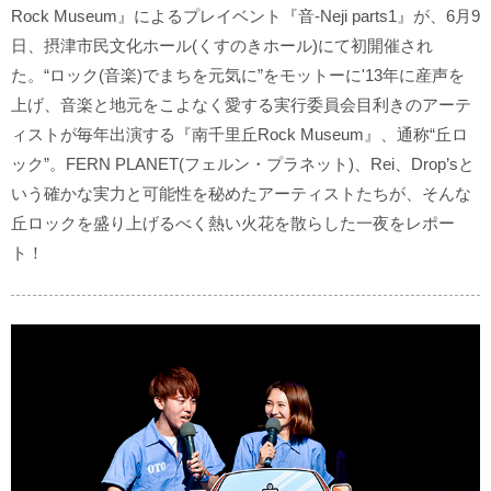
Rock Museum』によるプレイベント『音-Neji parts1』が、6月9
日、摂津市民文化ホール(くすのきホール)にて初開催され
た。“ロック(音楽)でまちを元気に”をモットーに'13年に産声を
上げ、音楽と地元をこよなく愛する実行委員会目利きのアーテ
ィストが毎年出演する『南千里丘Rock Museum』、通称“丘ロ
ック”。FERN PLANET(フェルン・プラネット)、Rei、Drop’sと
いう確かな実力と可能性を秘めたアーティストたちが、そんな
丘ロックを盛り上げるべく熱い火花を散らした一夜をレポー
ト！