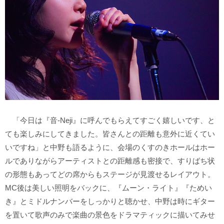
「今日は『音-Neji』に呼んでもらえてすごく嬉しいです、と
ても楽しみにしてきました。皆さんとの距離も意外に近くてい
いですね」と中野も語るように、会場のくすのきホールはホー
ルでありながらアーティストとの距離感も密接で、すりばち状
の形態もあってどの席からもステージが見渡せるレイアウト。
MC後は美しい照明をバックに、『ムーン・ライト』『ためい
き』とミドルナンバーをしっかりと聴かせ、中野は時にギター
を置いて歌声のみで楽曲の景色をドラマティックに描いてみせ