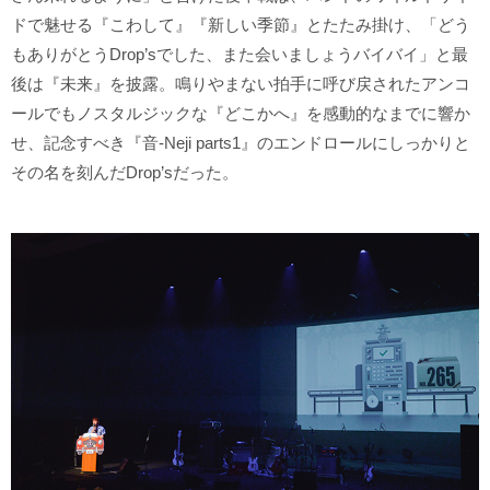
ドで魅せる『こわして』『新しい季節』とたたみ掛け、「どう
もありがとうDrop’sでした、また会いましょうバイバイ」と最
後は『未来』を披露。鳴りやまない拍手に呼び戻されたアンコ
ールでもノスタルジックな『どこかへ』を感動的なまでに響か
せ、記念すべき『音-Neji parts1』のエンドロールにしっかりと
その名を刻んだDrop’sだった。