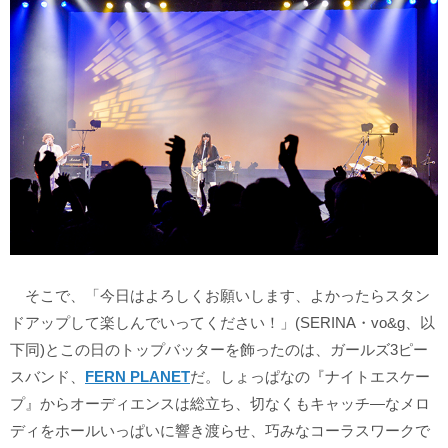
そこで、「今日はよろしくお願いします、よかったらスタン
ドアップして楽しんでいってください！」(SERINA・vo&g、以
下同)とこの日のトップバッターを飾ったのは、ガールズ3ピー
スバンド、
FERN PLANET
だ。しょっぱなの『ナイトエスケー
プ』からオーディエンスは総立ち、切なくもキャッチ―なメロ
ディをホールいっぱいに響き渡らせ、巧みなコーラスワークで