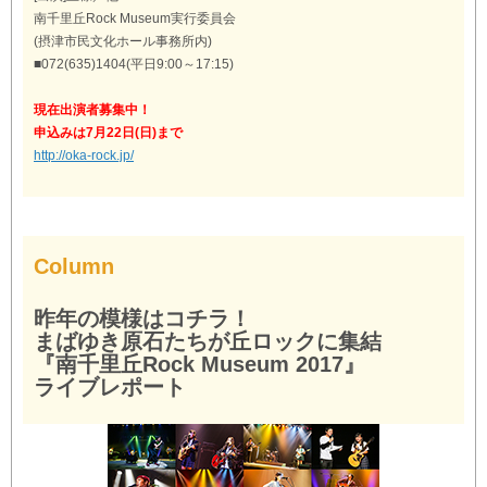
南千里丘Rock Museum実行委員会
(摂津市民文化ホール事務所内)
■072(635)1404(平日9:00～17:15)
現在出演者募集中！
申込みは7月22日(日)まで
http://oka-rock.jp/
Column
昨年の模様はコチラ！
まばゆき原石たちが丘ロックに集結
『南千里丘Rock Museum 2017』
ライブレポート