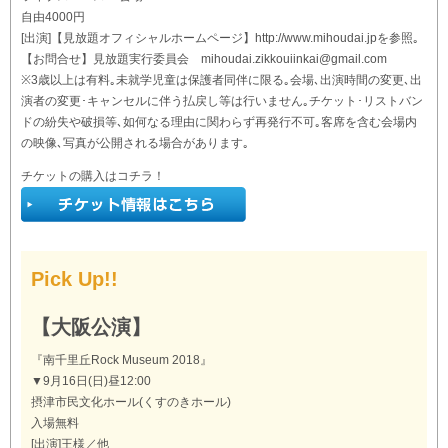
自由4000円
[出演]【見放題オフィシャルホームページ】http://www.mihoudai.jpを参照｡
【お問合せ】見放題実行委員会 mihoudai.zikkouiinkai@gmail.com
※3歳以上は有料｡未就学児童は保護者同伴に限る｡会場､出演時間の変更､出
演者の変更･キャンセルに伴う払戻し等は行いません｡チケット･リストバン
ドの紛失や破損等､如何なる理由に関わらず再発行不可｡客席を含む会場内
の映像､写真が公開される場合があります｡
チケットの購入はコチラ！
Pick Up!!
【大阪公演】
『南千里丘Rock Museum 2018』
▼9月16日(日)昼12:00
摂津市民文化ホール(くすのきホール)
入場無料
[出演]王様／他