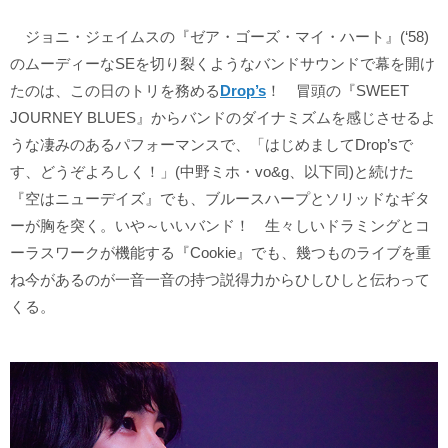
ジョニ・ジェイムスの『ゼア・ゴーズ・マイ・ハート』(‘58)
のムーディーなSEを切り裂くようなバンドサウンドで幕を開け
たのは、この日のトリを務める
Drop’s
！ 冒頭の『SWEET
JOURNEY BLUES』からバンドのダイナミズムを感じさせるよ
うな凄みのあるパフォーマンスで、「はじめましてDrop’sで
す、どうぞよろしく！」(中野ミホ・vo&g、以下同)と続けた
『空はニューデイズ』でも、ブルースハープとソリッドなギタ
ーが胸を突く。いや～いいバンド！ 生々しいドラミングとコ
ーラスワークが機能する『Cookie』でも、幾つものライブを重
ね今があるのが一音一音の持つ説得力からひしひしと伝わって
くる。