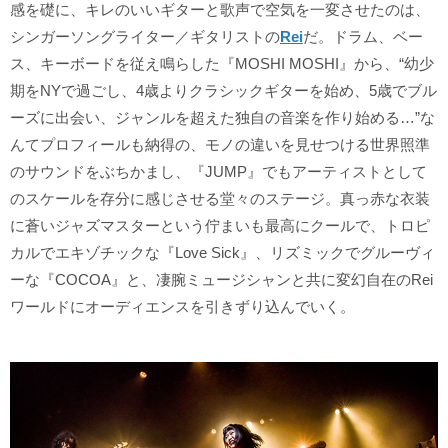
感を礎に、キレのいいギターと歌声で空気を一変させたのは、
シンガーソングライター／ギタリストの
Rei
だ。ドラム、ベー
ス、キーボードを従え鳴らした『MOSHI MOSHI』から、“幼少
期をNYで過ごし、4歳よりクラシックギターを始め、5歳でブル
ーズに出会い、ジャンルを超えた独自の音楽を作り始める…”な
んてプロフィールも納得の、モノの違いを見せつける世界照準
のサウンドをぶちかまし、『JUMP』でもアーティストとして
のスケールを存分に感じさせる堂々のステージ。真っ赤な衣装
に蒼いジャズマスターという佇まいも最高にクールで、トロピ
カルでエキゾチックな『Love Sick』、リズミックでグルーヴィ
ーな『COCOA』と、凄腕ミュージシャンと共に変幻自在のRei
ワールドにオーディエンスを引きずり込んでいく。