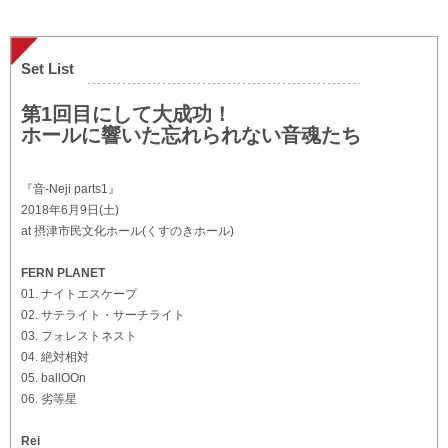
Set List
第1回目にして大成功！
ホールに響いた忘れられない音魂たち
『音-Neji parts1』
2018年6月9日(土)
at 摂津市民文化ホール(くすのきホール)
FERN PLANET
01. ナイトエスケープ
02. サテライト・サーチライト
03. フォレストネスト
04. 絶対相対
05. ballOOn
06. 劣等星
Rei