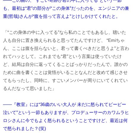
――この曲の、“すごい奇跡が君の中に入ってる”という一節
も、最初は“君”の部分が“この身体”だったのを、エンジニアの兼
重(哲哉)さんが“腹を括って言えよ”とけしかけてくれたと。
「“この身体の中に入ってる”なら私のことでもあるし、聴いた
人も自分に置き換えられると思ってたんですけど、 “Emiちゃ
ん、ここは腹を括らないと。君って書くべきだと思うよ”と言わ
れてハッとして。これまでも“君”という言葉は使っていたけ
ど、結局は自分に返ってくることばっかりだったんで。誰かの
ために曲を書くことは覚悟がいることなんだと改めて感じさせ
てもらったし、同時に、すごいメンバーが周りにいてくれてい
るんだなって思いました」
――『教室』には“36歳のいい大人が 未だに怒られてピーピー
泣いて”という一節もありますが、プロデューサーのカワムラヒ
ロシさんに今でもよく怒られるということですけど、最近は何
で怒られました？
(笑)