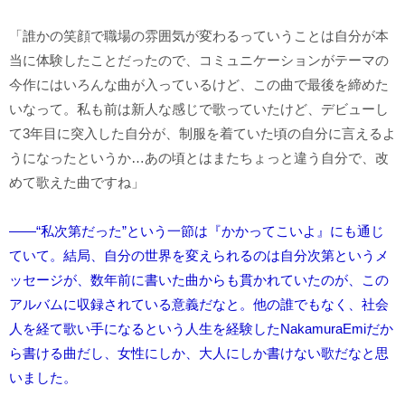
「誰かの笑顔で職場の雰囲気が変わるっていうことは自分が本
当に体験したことだったので、コミュニケーションがテーマの
今作にはいろんな曲が入っているけど、この曲で最後を締めた
いなって。私も前は新人な感じで歌っていたけど、デビューし
て3年目に突入した自分が、制服を着ていた頃の自分に言えるよ
うになったというか…あの頃とはまたちょっと違う自分で、改
めて歌えた曲ですね」
――“私次第だった”という一節は『かかってこいよ』にも通じ
ていて。結局、自分の世界を変えられるのは自分次第というメ
ッセージが、数年前に書いた曲からも貫かれていたのが、この
アルバムに収録されている意義だなと。他の誰でもなく、社会
人を経て歌い手になるという人生を経験したNakamuraEmiだか
ら書ける曲だし、女性にしか、大人にしか書けない歌だなと思
いました。