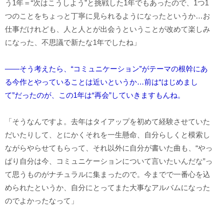
う1年＝“次はこうしよう”と挑戦した1年でもあったので、1つ1
つのことをちょっと丁寧に見られるようになったというか…お
仕事だけれども、人と人とが出会うということが改めて楽しみ
になった、不思議で新たな1年でしたね」
――そう考えたら、“コミュニケーション”がテーマの根幹にあ
る今作とやっていることは近いというか…前は“はじめまし
て”だったのが、この1年は“再会”していきますもんね。
「そうなんですよ。去年はタイアップを初めて経験させていた
だいたりして、とにかくそれを一生懸命、自分らしくと模索し
ながらやらせてもらって、それ以外に自分が書いた曲も、“やっ
ぱり自分は今、コミュニケーションについて言いたいんだな”っ
て思うものがナチュラルに集まったので。今までで一番心を込
められたというか、自分にとってまた大事なアルバムになった
のでよかったなって」