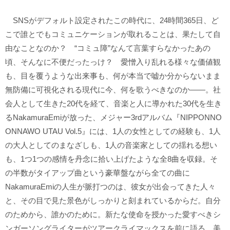
SNSがデフォルト設定されたこの時代に、24時間365日、ど
こで誰とでもコミュニケーションが取れることは、果たして自
由なことなのか？ “コミュ障”なんて言葉すらなかったあの
頃、そんなに不便だったっけ？ 愛憎入り乱れる様々な価値観
も、目を覆うような出来事も、何が本当で嘘か分からないまま
無防備に可視化される現代に今、何を歌うべきなのか――。社
会人として生きた20代を経て、音楽と人に導かれた30代を生き
るNakamuraEmiが放った、メジャー3rdアルバム『NIPPONNO
ONNAWO UTAU Vol.5』には、1人の女性としての経験も、1人
の大人としてのまなざしも、1人の音楽家としての揺れる想い
も、1つ1つの感情を丹念に拾い上げたような全8曲を収録。そ
の半数がタイアップ曲という豪華盤ながら全ての曲に
NakamuraEmiの人生が脈打つのは、彼女が出会ってきた人々
と、その目で見た景色がしっかりと刻まれているからだ。自分
のためから、誰かのために。新たな使命を授かった愛すべきシ
ンガーソングライターがツアークライマックスを前に語る、美