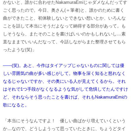
かないと、誰かに合わせたNakamuraEmiじゃダメなんだってす
ごく思ったので。今日、奥さん(＝筆者)と、誰かのために書く
曲ができたこと、初体験しないとできない想いとか、いろんな
ことを話して本当にそうだよなって納得する部分があって。も
しそうなら、またそのことを書けばいいのかもしれないし…素
直なままでいいんだなって、今話しながらまた整理させてもら
ったような(笑)」
――(笑)。あと、今作はタイアップじゃないものに関しては優
しい雰囲気の曲が多い感じがして。物事を深く知ると怒れなく
なるじゃないですか、その奥にいる人が見えてくるから。
それ
はそれで1つ手段がなくなるような気がして危惧してたんですけ
ど、それならそう思ったことを書けば、それもNakamuraEmiの
歌になると。
「本当にそうなんですよ！ 優しい曲ばかり増えていくという
か…なので、どうしようって思っていたときに、ちょうどタイ