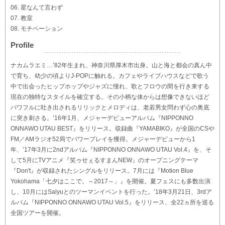
06. 星なんて言わず
07. 教室
08. モチベーション
Profile
ナカムラエミ…’82年生まれ、神奈川県厚木市出身。山と海と都会の真ん中
で育ち、幼少の頃よりJ-POPに触れる。カフェやライブハウスなどで歌う
中で出会ったヒップホップやジャズに憧れ、歌とフロウの間を行き来する
現在の独特なスタイルを確立する。その小柄な体からは想像できないほど
パワフルに吐き出されるリリックとメロディは、老若男女問わず心の奥底
に突き刺さる。’16年1月、メジャーデビューアルバム『NIPPONNO
ONNAWO UTAU BEST』をリリース。収録曲『YAMABIKO』が全国のCSや
FM／AMラジオ52局でパワープレイを獲得。メジャーデビューから1
年、’17年3月に2ndアルバム『NIPPONNO ONNAWO UTAU Vol.4』を、そ
して5月にTVアニメ『笑ゥせぇるすまんNEW』のオープニングテーマ
『Don't』が収録されたシングルをリリース。7月には『Motion Blue
Yokohama「七夕はここで。～2017～」』を開催。夏フェスにも多数出演
し、10月にはSalyuとのツーマンイベントを行った。’18年3月21日、3rdア
ルバム『NIPPONNO ONNAWO UTAU Vol.5』をリリース、全22ヵ所を巡る
全国ツアーを開催。