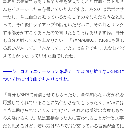
事務所の先輩でもあり音楽人生を変えてくれた竹原ピストルさ
んをイメージした曲を書いていたんですよ。あの方は元ボクサ
ーだし、常に自分と戦っているからこその今なんだろうなと思
って。その後にタイアップの話をいただいて、その曲とリンク
する部分がすごくあったので書けたところはありますね。自分
も自分と戦って立ち上がりたい、『YAMABIKO』(’16)にも通じ
る想いがあって。『かかってこいよ』は自分でも“こんな曲がで
きてよかった”って思えた曲でしたね」
――今、コミュニケーションを語る上では切り離せないSNSに
ついて世に問う曲でもありますね。
「自分もSNSで発信させてもらったり、全然知らない方が私を
応援してくれていることに気付かさせてもらったり、SNSには
本当に助けられているんですけど、それとは反対の言葉ももち
ろん浴びるんで。私は直接会った人に言われることが一番大事
だと思えるけど、若い方はSNSで飛び交っている言葉が全てに