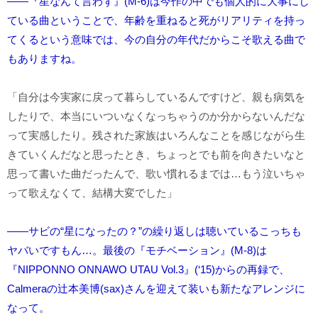
――『星なんて言わず』(M-6)は今作の中でも個人的に大事にし
ている曲ということで、年齢を重ねると死がリアリティを持っ
てくるという意味では、今の自分の年代だからこそ歌える曲で
もありますね。
「自分は今実家に戻って暮らしているんですけど、親も病気を
したりで、本当にいついなくなっちゃうのか分からないんだな
って実感したり。残された家族はいろんなことを感じながら生
きていくんだなと思ったとき、ちょっとでも前を向きたいなと
思って書いた曲だったんで、歌い慣れるまでは…もう泣いちゃ
って歌えなくて、結構大変でした」
――サビの“星になったの？”の繰り返しは聴いているこっちも
ヤバいですもん…。最後の『モチベーション』(M-8)は
『NIPPONNO ONNAWO UTAU Vol.3』(‘15)からの再録で、
Calmeraの辻本美博(sax)さんを迎えて装いも新たなアレンジに
なって。