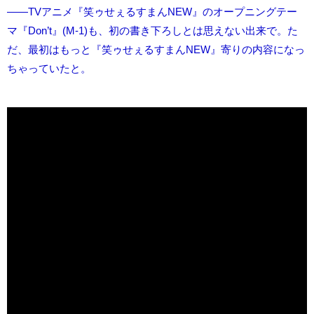
――TVアニメ『笑ゥせぇるすまんNEW』のオープニングテー
マ『Don’t』(M-1)も、初の書き下ろしとは思えない出来で。た
だ、最初はもっと『笑ゥせぇるすまんNEW』寄りの内容になっ
ちゃっていたと。