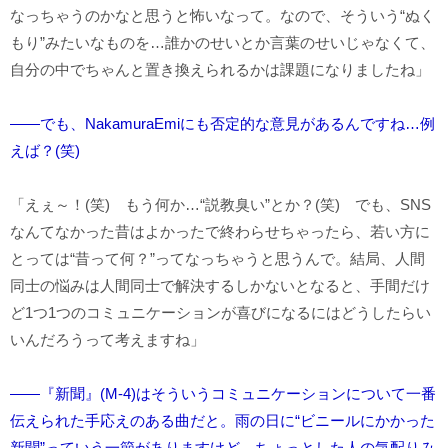
なっちゃうのかなと思うと怖いなって。なので、そういう“ぬく
もり”みたいなものを…誰かのせいとか言葉のせいじゃなくて、
自分の中でちゃんと置き換えられるかは課題になりましたね」
――でも、NakamuraEmiにも否定的な意見があるんですね…例
えば？(笑)
「えぇ～！(笑) もう何か…“説教臭い”とか？(笑) でも、SNS
なんてなかった昔はよかったで終わらせちゃったら、若い方に
とっては“昔って何？”ってなっちゃうと思うんで。結局、人間
同士の悩みは人間同士で解決するしかないとなると、手間だけ
ど1つ1つのコミュニケーションが喜びになるにはどうしたらい
いんだろうって考えますね」
――『新聞』(M-4)はそういうコミュニケーションについて一番
伝えられた手応えのある曲だと。雨の日に“ビニールにかかった
新聞”っていう一節がありますけど、ちょっとした人の気配りみ