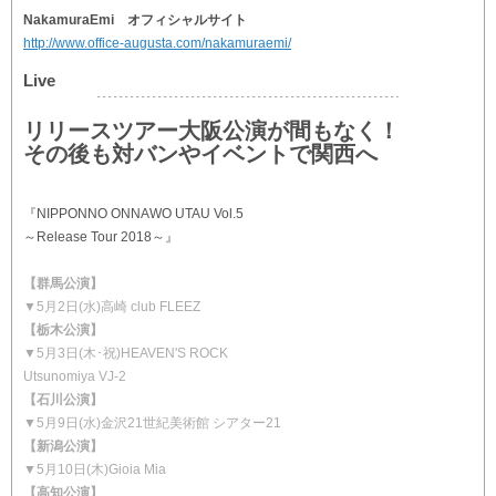
NakamuraEmi オフィシャルサイト
http://www.office-augusta.com/nakamuraemi/
Live
リリースツアー大阪公演が間もなく！
その後も対バンやイベントで関西へ
『NIPPONNO ONNAWO UTAU Vol.5
～Release Tour 2018～』
【群馬公演】
▼5月2日(水)高崎 club FLEEZ
【栃木公演】
▼5月3日(木･祝)HEAVEN'S ROCK
Utsunomiya VJ-2
【石川公演】
▼5月9日(水)金沢21世紀美術館 シアター21
【新潟公演】
▼5月10日(木)Gioia Mia
【高知公演】