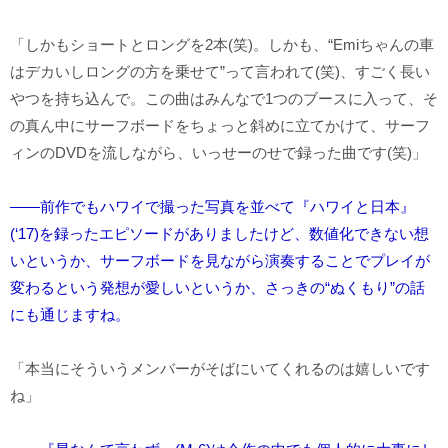
「しかもショートとロングを2本(笑)。しかも、“Emiちゃんの車
はデカいしロングの方を乗せて”って言われて(笑)、すごく長い
やつを持ち込んで。この曲はみんなで1つのブースに入って、そ
の真ん中にサーフボードをちょっと斜めに立てかけて、サーフ
ィンのDVDを流しながら、いっせーのせで録った曲です(笑)」
――前作でもハワイで撮った写真を並べて『ハワイと日本』
(‘17)を録ったエピソードがありましたけど、数値化できない想
いというか、サーフボードを見ながら演奏することでプレイが
変わるという発想が愛しいというか、さっきの“ぬくもり”の話
にも通じますね。
「本当にそういうメンバーがそばにいてくれるのは嬉しいです
ね」