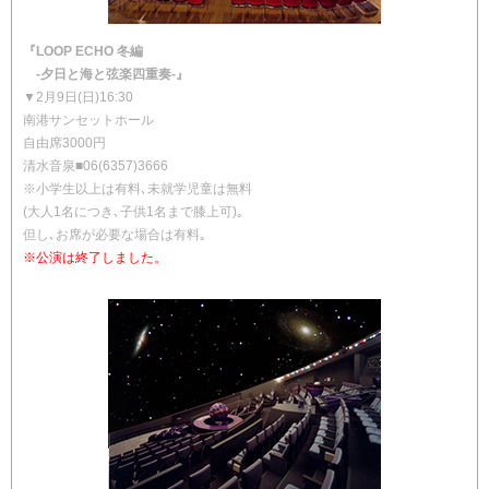
『LOOP ECHO 冬編
-夕日と海と弦楽四重奏-』
▼2月9日(日)16:30
南港サンセットホール
自由席3000円
清水音泉■06(6357)3666
※小学生以上は有料､未就学児童は無料
(大人1名につき､子供1名まで膝上可)｡
但し､お席が必要な場合は有料｡
※公演は終了しました。