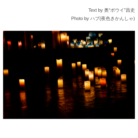
Text by 奥“ボウイ”昌史
Photo by ハブ(夜色きかんしゃ)