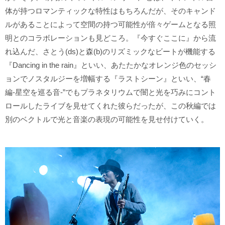
体が持つロマンティックな特性はもちろんだが、そのキャンド
ルがあることによって空間の持つ可能性が倍々ゲームとなる照
明とのコラボレーションも見どころ。『今すぐここに』から流
れ込んだ、さとう(ds)と森(b)のリズミックなビートが機能する
『Dancing in the rain』といい、あたたかなオレンジ色のセッシ
ョンでノスタルジーを増幅する『ラストシーン』といい、“春
編-星空を巡る音-”でもプラネタリウムで闇と光を巧みにコント
ロールしたライブを見せてくれた彼らだったが、この秋編では
別のベクトルで光と音楽の表現の可能性を見せ付けていく。