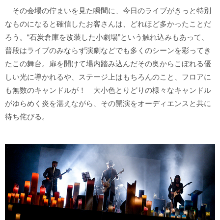
その会場の佇まいを見た瞬間に、今日のライブがきっと特別
なものになると確信したお客さんは、どれほど多かったことだ
ろう。“石炭倉庫を改装した小劇場”という触れ込みもあって、
普段はライブのみならず演劇などでも多くのシーンを彩ってき
たこの舞台。扉を開けて場内踏み込んだその奥からこぼれる優
しい光に導かれるや、ステージ上はもちろんのこと、フロアに
も無数のキャンドルが！ 大小色とりどりの様々なキャンドル
がゆらめく炎を湛えながら、その開演をオーディエンスと共に
待ち侘びる。