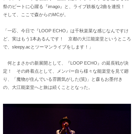
祭のビートに心躍る『imago』と、ライブ鉄板な2曲を連投！
そして、ここで森からのMCが。
「一応、今日で『LOOP ECHO』は千秋楽菜な感じなんですけ
ど、実はもう1本あるんです！ 京都の大江能楽堂というところ
で、sleepy.acとツーマンライブをします！」
何とまさかの新展開として、『LOOP ECHO』の延長戦が決
定！ その終着点として、メンバー自ら様々な能楽堂を見て廻
り、「魔物が住んでいる雰囲気がした(笑)」と森もお墨付き
の、大江能楽堂へと旅は続くこととなった。