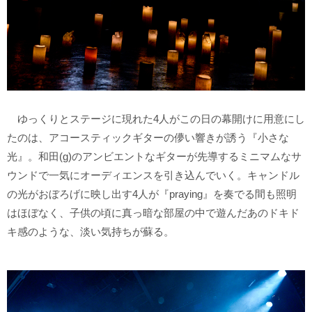
ゆっくりとステージに現れた4人がこの日の幕開けに用意にし
たのは、アコースティックギターの儚い響きが誘う『小さな
光』。和田(g)のアンビエントなギターが先導するミニマムなサ
ウンドで一気にオーディエンスを引き込んでいく。キャンドル
の光がおぼろげに映し出す4人が『praying』を奏でる間も照明
はほぼなく、子供の頃に真っ暗な部屋の中で遊んだあのドキド
キ感のような、淡い気持ちが蘇る。