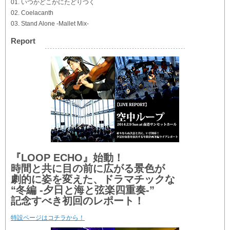
01. いつかどこかにたどりつく
02. Coelacanth
03. Stand Alone -Mallet Mix-
Report
『LOOP ECHO』始動！
時間と共に目の前に広がる景色が
劇的に姿を変えた、ドラマチックな
“冬編 -夕日と海と弦楽四重奏-”
記念すべき初回のレポート！
特設ページはコチラから！