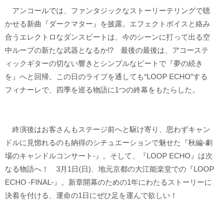
アンコールでは、ファンタジックなストーリーテリングで聴
かせる新曲『ダークマター』を披露。エフェクトボイスと絡み
合うエレクトロなダンスビートは、今のシーンに打って出る空
中ループの新たな武器となるか!? 最後の最後は、アコーステ
ィックギターの切ない響きとシンプルなビートで『夢の続き
を』へと回帰。この日のライブを通しても“LOOP ECHO”する
フィナーレで、四季を巡る物語に1つの終幕をもたらした。
終演後はお客さんもステージ前へと駆け寄り、思わずキャン
ドルに見惚れるのも納得のシチュエーションで魅せた『秋編-劇
場のキャンドルコンサート-』。そして、『LOOP ECHO』は次
なる物語へ！ 3月1日(日)、地元京都の大江能楽堂での『LOOP
ECHO -FINAL-』。新章開幕のための1年にわたるストーリーに
決着を付ける、運命の1日にぜひ足を運んで欲しい！