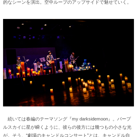
的なシーンを演出。空中ループのアップサイドで魅せていく。
続いては春編のテーマソング『my darksidemoon』。パープ
ルスカイに星が瞬くように、彼らの後方には幾つもの小さな光
が。そう、“劇場のキャンドルコンサート”とは、キャンドル自