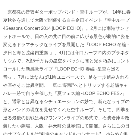
京都発の音響ギターポップバンド・空中ループが、’14年に春
夏秋冬を通して大阪で開催する自主企画イベント『空中ループ
4Seasons Concert 2014 [LOOP ECHO]』。2月には南港サンセ
ットホールで、日の入の共に目の前に広がる景色が劇的に姿を
変えるドラマチックなライブを展開した『LOOP ECHO 冬編 -
夕日と海と弦楽四重奏-』、4月には守口ムーブ21内のプラネタ
リウムで、2億5千万もの星空をバックに闇と光を巧みにコント
ロールした新感覚ライブ『LOOP ECHO 春編 -星空を巡る
音-』、7月にはなんば味園ユニバースで、足を一歩踏み入れる
や否やそこは異空間、一気に“昭和”へとトリップする老舗キャ
バレー跡で自ら主催した『夏フェス編 -LOOP ECHO FES.-』
と、通常とは異なるシチュエーションの妙で、新たなライブの
形とバンドの現在を見せてくれた空中ループ。そして、四季を
巡る最後の挑戦は再びワンマンライブの形式で、石炭倉庫を改
装した小劇場、大阪・弁天町の世界館にて開催。さらにこの日
のサブタイトルは“劇場のキャンドルコンサート”。ゆらめく蝋