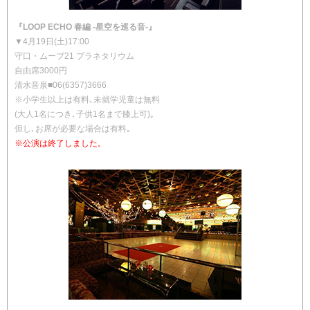
『LOOP ECHO 春編 -星空を巡る音-』
▼4月19日(土)17:00
守口・ムーブ21 プラネタリウム
自由席3000円
清水音泉■06(6357)3666
※小学生以上は有料､未就学児童は無料
(大人1名につき､子供1名まで膝上可)｡
但し､お席が必要な場合は有料｡
※公演は終了しました。