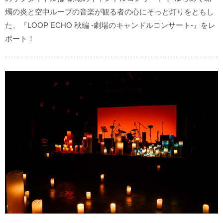
燭の炎と空中ループの音楽が観る者の心にそっと灯りをともし
た、『LOOP ECHO 秋編 -劇場のキャンドルコンサート-』をレ
ポート！