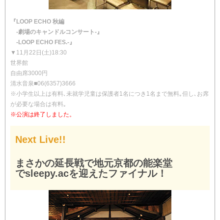
『LOOP ECHO 秋編
-劇場のキャンドルコンサート-』
-LOOP ECHO FES.-』
▼11月22日(土)18:30
世界館
自由席3000円
清水音泉■06(6357)3666
※小学生以上は有料､未就学児童は保護者1名につき1名まで無料｡但し､お席
が必要な場合は有料｡
※公演は終了しました。
Next Live!!
まさかの延長戦で地元京都の能楽堂
でsleepy.acを迎えたファイナル！