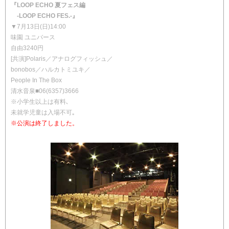
『LOOP ECHO 夏フェス編
-LOOP ECHO FES.-』
▼7月13日(日)14:00
味園 ユニバース
自由3240円
[共演]Polaris／アナログフィッシュ／
bonobos／ハルカトミユキ／
People In The Box
清水音泉■06(6357)3666
※小学生以上は有料､
未就学児童は入場不可｡
※公演は終了しました。