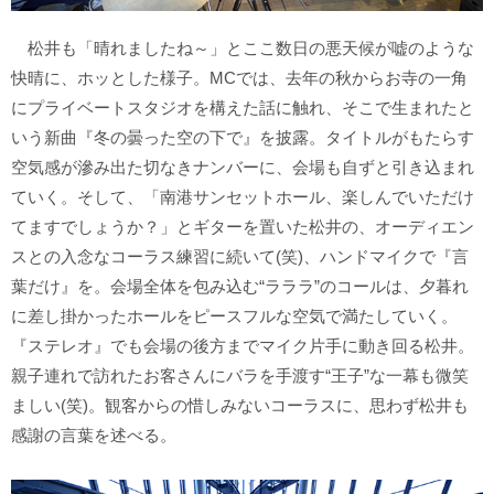
松井も「晴れましたね～」とここ数日の悪天候が嘘のような
快晴に、ホッとした様子。MCでは、去年の秋からお寺の一角
にプライベートスタジオを構えた話に触れ、そこで生まれたと
いう新曲『冬の曇った空の下で』を披露。タイトルがもたらす
空気感が滲み出た切なきナンバーに、会場も自ずと引き込まれ
ていく。そして、「南港サンセットホール、楽しんでいただけ
てますでしょうか？」とギターを置いた松井の、オーディエン
スとの入念なコーラス練習に続いて(笑)、ハンドマイクで『言
葉だけ』を。会場全体を包み込む“ラララ”のコールは、夕暮れ
に差し掛かったホールをピースフルな空気で満たしていく。
『ステレオ』でも会場の後方までマイク片手に動き回る松井。
親子連れで訪れたお客さんにバラを手渡す“王子”な一幕も微笑
ましい(笑)。観客からの惜しみないコーラスに、思わず松井も
感謝の言葉を述べる。