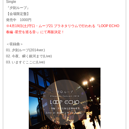
Single
『夕刻ループ』
【会場限定盤】
発売中 1000円
※4月19日(土)守口・ムーブ21 プラネタリウムで行われる『LOOP ECHO
春編 -星空を巡る音-』にて再販決定！
＜収録曲＞
01. 夕刻ループ(2014ver.)
02. 今夜、瞬く銀河まで(Live)
03. いますぐここに(Live)