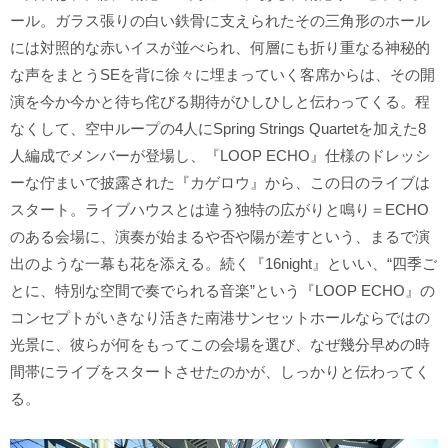
ール。ガラス張りの白い鉄骨に支えられたその三角形のホール
には対照的な赤いイスが並べられ、何層にも折り重なる神秘的
な声をまとうSEを背に徐々に埋まっていく客席からは、その開
演を今か今かと待ち侘びる期待がひしひしと伝わってくる。程
なくして、空中ループの4人にSpring Strings Quartetを加えた8
人編成でメンバーが登場し、『LOOP ECHO』仕様のドレッシ
ーな佇まいで披露された『カゲロウ』から、この日のライブは
スタート。ライブハウスとは違う独特の広がりと鳴り＝ECHO
のある会場に、演奏が始まるや否や陽が差すという、まるで演
出のような一幕も花を添える。続く『16night』といい、“四季ご
とに、特別な空間で奏でられる音楽”という『LOOP ECHO』の
コンセプトがいきなり活きた南港サンセットホールならではの
光景に、彼らが何をもってこの会場を選び、なぜ幾分早めの時
間帯にライブをスタートさせたのかが、しっかりと伝わってく
る。