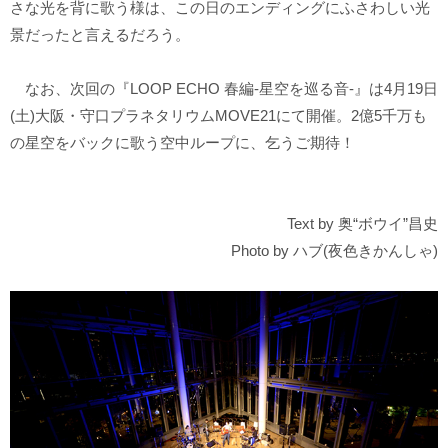
さな光を背に歌う様は、この日のエンディングにふさわしい光
景だったと言えるだろう。
なお、次回の『LOOP ECHO 春編-星空を巡る音-』は4月19日
(土)大阪・守口プラネタリウムMOVE21にて開催。2億5千万も
の星空をバックに歌う空中ループに、乞うご期待！
Text by 奥“ボウイ”昌史
Photo by ハブ(夜色きかんしゃ)