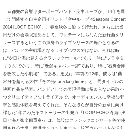
京都発の音響ギターポップバンド・空中ループが、’14年を通
して開催する自主企画イベント『空中ループ 4Seasons Concert
2014 [LOOP ECHO]』。春夏秋冬に沿って行われ、さらには当
日だけの会場限定盤として、毎回テーマにちなんだ新録曲をリ
リースするというこの渾身のライブシリーズの舞台となるの
は、バンドの主戦場となるライブハウスではない。それは時
に“夕日と海の見えるクラシックホール”であり、時に“プラネタ
リウム”であり、時に“老舗キャバレー跡”であり、時に“石炭倉庫
を改装した小劇場”、である。思えば2年前の’12年、彼らは1曲
24分を超える大作『その光-for a long time-』と、同タイトルの
映画作品を発表。バンドとしての表現活動に留まらない果敢か
つクリエイティブなトライアルで、オーディエンスに幸福な衝
撃と感動体験を与えてくれた。そんな彼らが自身の新章に向け
課した1年にわたるストーリーの出発点『LOOP ECHO 冬編 -夕
日と海と弦楽四重奏-』は、普段はクラシックコンサート等で使
用される大阪・南港サンセットホールに弦楽カルテットを迎え