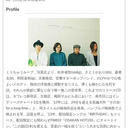
Profile
くうちゅうループ…写真左より、松井省悟(vo&g)、さとうかおり(ds)、森勇
太(b)、和田直樹(g)。京都発信、音響ギターポップバンド。のびやかで心地
よいメロディ、独自の浮遊感と躍動するリズム、儚くも確かに心を灯す
詞。それらが絶妙に重なり合う唯一無二の音世界。これまでのリリースCD
は、タワレコ新宿店、京都店、梅田マルビル店において、発売日にはイン
ディーズチャート1位を獲得。’12年には、24分を超える長編大作『その光-
for a long time-』と、同タイトルの映画作品を発表。ハンブルグ映画祭で上
映される等、話題を呼ぶ。’13年、配信限定シングル『BIRTHDAY』をリリ
ース。配信限定にも関わらずFM802『OSAKAN HOT100』にチャートイ
ン。“この国(日本)を変える、音楽の一端を担う”という大きな目的に向かっ