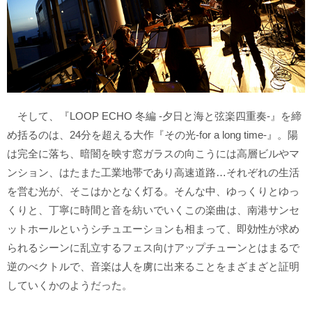
そして、『LOOP ECHO 冬編 -夕日と海と弦楽四重奏-』を締
め括るのは、24分を超える大作『その光-for a long time-』。陽
は完全に落ち、暗闇を映す窓ガラスの向こうには高層ビルやマ
ンション、はたまた工業地帯であり高速道路…それぞれの生活
を営む光が、そこはかとなく灯る。そんな中、ゆっくりとゆっ
くりと、丁寧に時間と音を紡いでいくこの楽曲は、南港サンセ
ットホールというシチュエーションも相まって、即効性が求め
られるシーンに乱立するフェス向けアップチューンとはまるで
逆のべクトルで、音楽は人を虜に出来ることをまざまざと証明
していくかのようだった。