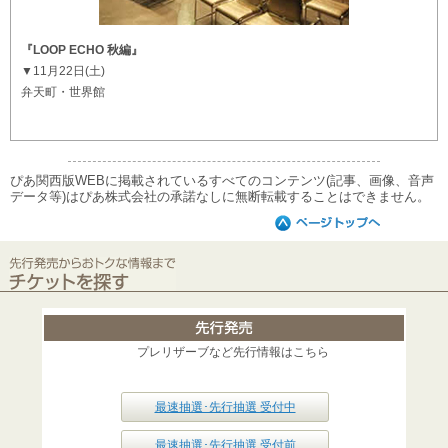
『LOOP ECHO 秋編』
▼11月22日(土)
弁天町・世界館
ぴあ関西版WEBに掲載されているすべてのコンテンツ(記事、画像、音声
データ等)はぴあ株式会社の承諾なしに無断転載することはできません。
プレリザーブなど先行情報はこちら
最速抽選･先行抽選 受付中
最速抽選･先行抽選 受付前