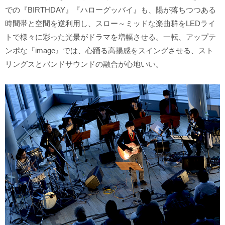
での『BIRTHDAY』『ハローグッバイ』も、陽が落ちつつある
時間帯と空間を逆利用し、スロー～ミッドな楽曲群をLEDライ
トで様々に彩った光景がドラマを増幅させる。一転、アップテ
ンポな『image』では、心踊る高揚感をスイングさせる、スト
リングスとバンドサウンドの融合が心地いい。