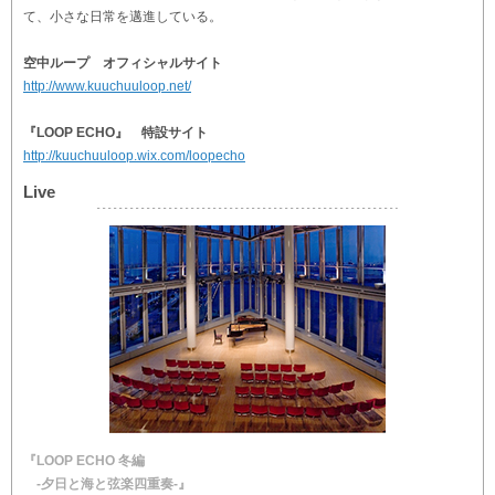
て、小さな日常を邁進している。
空中ループ オフィシャルサイト
http://www.kuuchuuloop.net/
『LOOP ECHO』 特設サイト
http://kuuchuuloop.wix.com/loopecho
Live
『LOOP ECHO 冬編
-夕日と海と弦楽四重奏-』