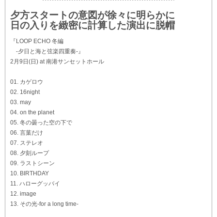
夕方スタートの意図が徐々に明らかに
日の入りを緻密に計算した演出に脱帽
『LOOP ECHO 冬編
-夕日と海と弦楽四重奏-』
2月9日(日) at 南港サンセットホール
01. カゲロウ
02. 16night
03. may
04. on the planet
05. 冬の曇った空の下で
06. 言葉だけ
07. ステレオ
08. 夕刻ループ
09. ラストシーン
10. BIRTHDAY
11. ハローグッバイ
12. image
13. その光-for a long time-