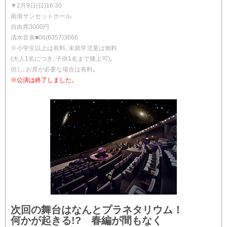
▼2月9日(日)16:30
南港サンセットホール
自由席3000円
清水音泉■06(6357)3666
※小学生以上は有料､未就学児童は無料
(大人1名につき､子供1名まで膝上可)｡
但し､お席が必要な場合は有料｡
※公演は終了しました。
次回の舞台はなんとプラネタリウム！
何かが起きる!? 春編が間もなく