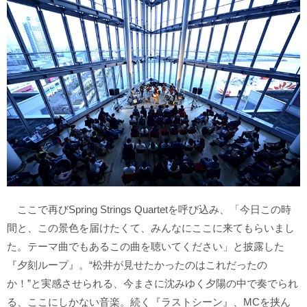
ここで再びSpring Strings Quartetを呼び込み、「今日この時
間と、この景色を届けたくて、みんなにここに来てもらいまし
た。テーマ曲でもあるこの曲を聴いてください」と披露した
『夕刻ループ』。“松井が見せたかったのはこれだったの
か！”と実感させられる、今まさに沈みゆく夕陽の中で奏でられ
る、ここにしかない音楽。続く『ラストシーン』、MCを挟ん