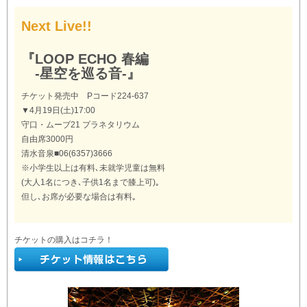
Next Live!!
『LOOP ECHO 春編
-星空を巡る音-』
チケット発売中 Pコード224-637
▼4月19日(土)17:00
守口・ムーブ21 プラネタリウム
自由席3000円
清水音泉■06(6357)3666
※小学生以上は有料､未就学児童は無料
(大人1名につき､子供1名まで膝上可)｡
但し､お席が必要な場合は有料｡
チケットの購入はコチラ！