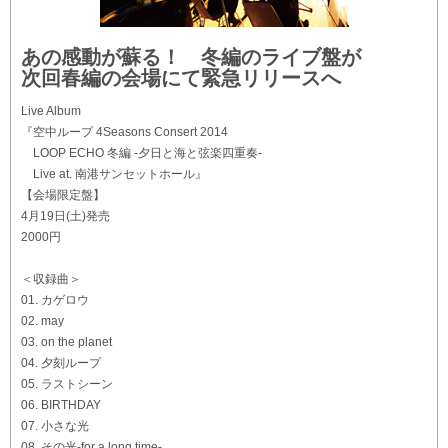
あの感動が蘇る！ 冬編のライブ盤が
次回春編の会場にて緊急リリースへ
Live Album
『空中ループ 4Seasons Consert 2014
LOOP ECHO 冬編 -夕日と海と弦楽四重奏-
Live at. 南港サンセットホール』
【会場限定盤】
4月19日(土)発売
2000円
＜収録曲＞
01. カゲロウ
02. may
03. on the planet
04. 夕刻ループ
05. ラストシーン
06. BIRTHDAY
07. 小さな光
08. その光-for a long time-