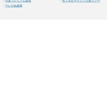
・
ぴあプレミアム会員
・
ホノルルマラソン ぴあツアー
・
ウレぴあ総研