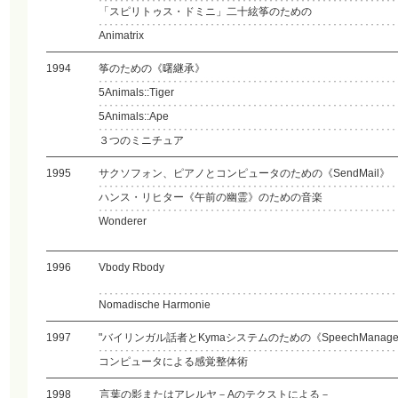
「スピリトゥス・ドミニ」二十絃筝のための
Animatrix
1994
筝のための《曙継承》
5Animals::Tiger
5Animals::Ape
３つのミニチュア
1995
サクソフォン、ピアノとコンピュータのための《SendMail》
ハンス・リヒター《午前の幽霊》のための音楽
Wonderer
1996
Vbody Rbody
Nomadische Harmonie
1997
"バイリンガル話者とKymaシステムのための《SpeechManage
コンピュータによる感覚整体術
1998
言葉の影またはアレルヤ－Aのテクストによる－