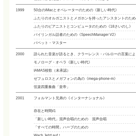
1999
50台のiMacとオペレーターのための《新しい時代》
ふたりのオルガニストとメガホンを持ったアシスタントのため
ふたりのピアニストとコンピュータのための《18さいのし》
バイリンガル話者のための《SpeechManager V2》
パペット・マスター
2000
語られた音楽が語るとき、クラーレンス・バルローの言葉によ
モノローグ・オペラ《新しい時代》
IAMAS校歌（未承認）
ゼフュロスとメガフォンの為の《mega-phone-m》
弦楽四重奏曲「皇帝」
2001
フォルマント兄弟の《インターナショナル》
存在と時間♯1
「新しい時代」混声合唱のための 混声合唱
「すべての時間」ハープのための
Wach Jetzt auf！