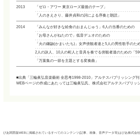
2013
「ゼロ・アワー 東京ローズ最後のテープ」
「人のきえさり、藤井貞和の詞による序奏と朗読」
2014
「みんなが好きな給食のおまんじゅう」6人の当番のための
「お母さんがねたので」低音デュオのための
「火の鎌鼬(かまいたち)」女声傍観者達と5人の男性歌手のた
2人の詠人、10人の桁人と音具を奏でる傍観者達のための「59
「万葉集の一節を主題とする変奏曲」
■出典「三輪眞弘音楽藝術 全思考1998-2010」アルテスパブリッシング刊
WEBページの作成にあたっては三輪眞弘氏、株式会社アルテスパブリッ
ぴあ関西版WEBに掲載されているすべてのコンテンツ(記事、画像、音声データ等)はぴあ株式会