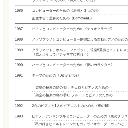
ヴァイオリンのための《詩人でない人は》
1986
コンピューターのための《満潮と３つの月》
架空木管５重奏のための《BqmovenE》
1987
ピアノとコンピューターのための《デュオクラーヴ》
1988
メゾソプラノとコンピューター制御による自動ピアノのための
1989
クラリネット、ホルン、ファゴット、弦楽5重奏とエンドレス
《歌えよそしてパチャママに祈れ！》
1990
ハープとコンピューターのための《夢のガラクタ市》
1991
テープのための《Dithyrambe》
「架空の極東の島の唄Ⅰ」チェロとピアノのための
「架空の極東の島の唄Ⅱ」フルートとピアノのための
1992
2台のピアノと1人のピアニストのための《東の唄》
1993
ピアノ、アンサンブルとコンピューターのための《東のクリス
「私の好きなコルトレーンのもの」ヴィオラ・ダ・ガンバとチ