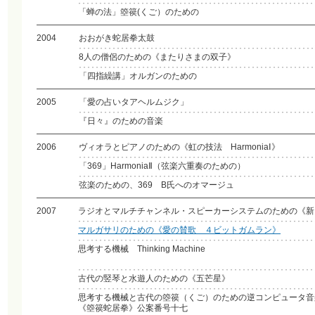
「蝉の法」箜篌(くご）のための
2004
おおがき蛇居拳太鼓
8人の僧侶のための《またりさまの双子》
「四指繰講」オルガンのための
2005
「愛の占いタアヘルムジク」
『日々』のための音楽
2006
ヴィオラとピアノのための《虹の技法 HarmoniaⅠ》
「369」HarmoniaⅡ（弦楽六重奏のための）
弦楽のための、369 B氏へのオマージュ
2007
ラジオとマルチチャンネル・スピーカーシステムのための《新
マルガサリのための《愛の賛歌 ４ビットガムラン》
思考する機械 Thinking Machine
古代の竪琴と水遊人のための《五芒星》
思考する機械と古代の箜篌（くご）のための逆コンピュータ音
《箜篌蛇居拳》公案番号十七