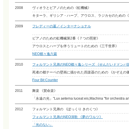
2008
ヴィオラとピアノのための《虹機械》
キターラ、ギリシア・ハープ、アウロス、ラジカセのための《
2009
フレディーの墓／インターナショナル
ピアノのための虹機械第2番《７つの照射》
アウロスとハープを伴うリュートのための《三千世界》
NEO都々逸六篇
2010
フォルマント兄弟のNEO都々逸シリーズ 《せんだいドドンパ
死者の都テーベの壁画に描かれた四楽器のための 《かぞえの
Four Bit Counter
2011
舞楽 《賛命楽》
「永遠の光」"Lux aeterna luceat eis,Machina "for orchestra an
2012
フォルマント兄弟の 《ぽっくり きのくつ》
フォルマント兄弟のNEO演歌 《夢のワルツ》
「光のない」