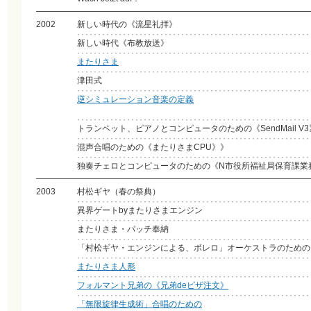
2002
新しい時代の《流星礼拝》
新しい時代《布教放送》
またりさま
津田式
逆シミュレーション音楽の定義
トランペット、ピアノとコンピュータのための《SendMail V
混声合唱のための《またりさまCPU》》
独奏チェロとコンピュータのための《N市役所福祉局保育課業
2003
村松ギヤ（春の祭典）
異界ゲートbyまたりさまエンジン
またりさま・パッチ奉納
「村松ギヤ・エンジンによる、ボレロ」オーケストラのための
またりさま人形
フォルマント兄弟の《兄弟deピザ注文》
「無限旋律生成術」合唱のための