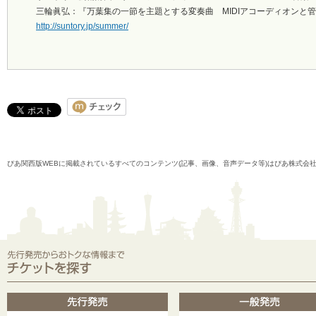
三輪眞弘：『万葉集の一節を主題とする変奏曲 MIDIアコーディオンと管
http://suntory.jp/summer/
ぴあ関西版WEBに掲載されているすべてのコンテンツ(記事、画像、音声データ等)はぴあ株式会