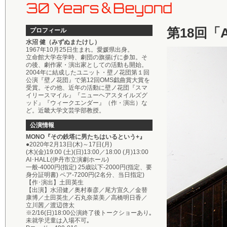
第18回「A
プロフィール
水沼 健（みずぬまたけし）
1967年10月25日生まれ。愛媛県出身。
立命館大学在学時、劇団の旗揚げに参加。そ
の後、劇作家・演出家としての活動も開始。
2004年に結成したユニット・壁ノ花団第１回
公演『壁ノ花団』で第12回OMS戯曲賞大賞を
受賞。その他、近年の活動に壁ノ花団『スマ
イリースマイル』『ニューヘアスタイルズグ
ッド』『ウィークエンダー』（作・演出）な
ど。近畿大学文芸学部教授。
公演情報
MONO『その鉄塔に男たちはいるという+』
●2020年2月13日(木)～17日(月)
(木)(金)19:00 (土)(日)13:00／18:00 (月)13:00
AI･HALL(伊丹市立演劇ホール)
一般-4000円(指定) 25歳以下-2000円(指定、要
身分証明書) ペア-7200円(2名分、当日指定)
【作･演出】土田英生
【出演】水沼健／奥村泰彦／尾方宣久／金替
康博／土田英生／石丸奈菜美／高橋明日香／
立川茜／渡辺啓太
※2/16(日)18:00公演終了後トークショーあり｡
未就学児童は入場不可｡