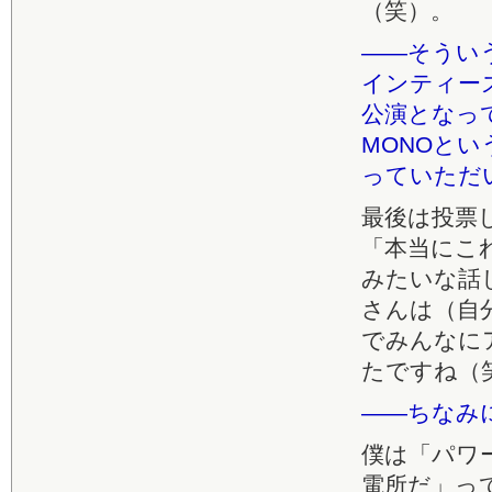
（笑）。
――そうい
インティー
公演となっ
MONOと
っていただ
最後は投票
「本当にこ
みたいな話
さんは（自
でみんなに
たですね（
――ちなみ
僕は「パワ
電所だ」っ