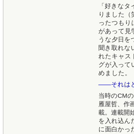
「好きなタ
りました（
ったつもり
があって見
うな夕日を
聞き取れな
れたキャス
グが入って
めました。
――それは
当時のCM
雁屋哲、作
載。連載開始
を入れ込ん
に面白かっ