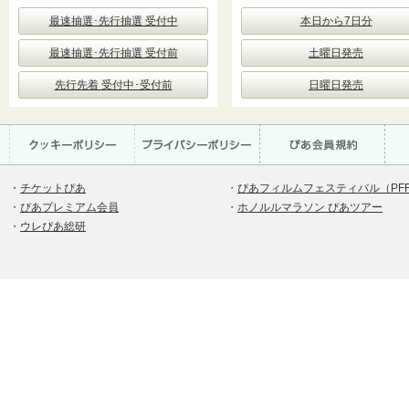
最速抽選･先行抽選 受付中
本日から7日分
最速抽選･先行抽選 受付前
土曜日発売
先行先着 受付中･受付前
日曜日発売
・
チケットぴあ
・
ぴあフィルムフェスティバル（PF
・
ぴあプレミアム会員
・
ホノルルマラソン ぴあツアー
・
ウレぴあ総研