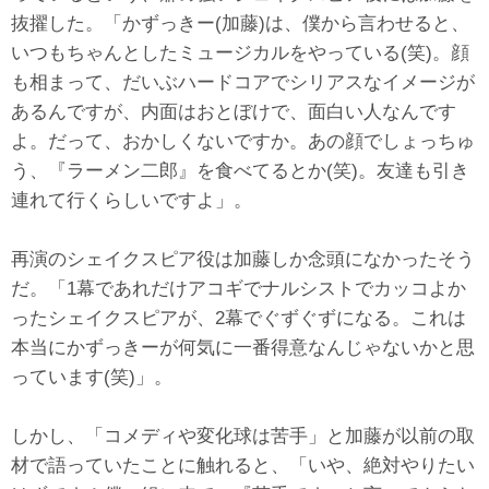
抜擢した。「かずっきー(加藤)は、僕から言わせると、
いつもちゃんとしたミュージカルをやっている(笑)。顔
も相まって、だいぶハードコアでシリアスなイメージが
あるんですが、内面はおとぼけで、面白い人なんです
よ。だって、おかしくないですか。あの顔でしょっちゅ
う、『ラーメン二郎』を食べてるとか(笑)。友達も引き
連れて行くらしいですよ」。
再演のシェイクスピア役は加藤しか念頭になかったそう
だ。「1幕であれだけアコギでナルシストでカッコよか
ったシェイクスピアが、2幕でぐずぐずになる。これは
本当にかずっきーが何気に一番得意なんじゃないかと思
っています(笑)」。
しかし、「コメディや変化球は苦手」と加藤が以前の取
材で語っていたことに触れると、「いや、絶対やりたい