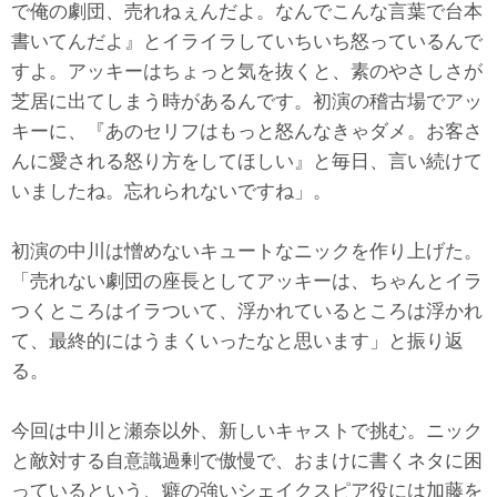
で俺の劇団、売れねぇんだよ。なんでこんな言葉で台本
書いてんだよ』とイライラしていちいち怒っているんで
すよ。アッキーはちょっと気を抜くと、素のやさしさが
芝居に出てしまう時があるんです。初演の稽古場でアッ
キーに、『あのセリフはもっと怒んなきゃダメ。お客さ
んに愛される怒り方をしてほしい』と毎日、言い続けて
いましたね。忘れられないですね」。
初演の中川は憎めないキュートなニックを作り上げた。
「売れない劇団の座長としてアッキーは、ちゃんとイラ
つくところはイラついて、浮かれているところは浮かれ
て、最終的にはうまくいったなと思います」と振り返
る。
今回は中川と瀬奈以外、新しいキャストで挑む。ニック
と敵対する自意識過剰で傲慢で、おまけに書くネタに困
っているという、癖の強いシェイクスピア役には加藤を