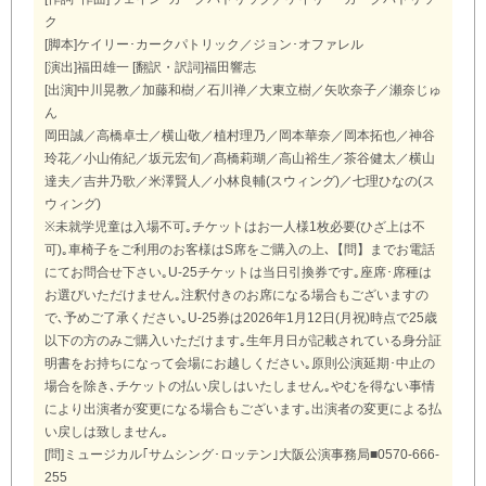
ク
[脚本]ケイリー･カークパトリック／ジョン･オファレル
[演出]福田雄一 [翻訳・訳詞]福田響志
[出演]中川晃教／加藤和樹／石川禅／大東立樹／矢吹奈子／瀬奈じゅ
ん
岡田誠／高橋卓士／横山敬／植村理乃／岡本華奈／岡本拓也／神谷
玲花／小山侑紀／坂元宏旬／髙橋莉瑚／高山裕生／茶谷健太／横山
達夫／吉井乃歌／米澤賢人／小林良輔(スウィング)／七理ひなの(ス
ウィング)
※未就学児童は入場不可｡チケットはお一人様1枚必要(ひざ上は不
可)｡車椅子をご利用のお客様はS席をご購入の上､【問】までお電話
にてお問合せ下さい｡U-25チケットは当日引換券です｡座席･席種は
お選びいただけません｡注釈付きのお席になる場合もございますの
で､予めご了承ください｡U-25券は2026年1月12日(月祝)時点で25歳
以下の方のみご購入いただけます｡生年月日が記載されている身分証
明書をお持ちになって会場にお越しください｡原則公演延期･中止の
場合を除き､チケットの払い戻しはいたしません｡やむを得ない事情
により出演者が変更になる場合もございます｡出演者の変更による払
い戻しは致しません｡
[問]ミュージカル｢サムシング･ロッテン｣大阪公演事務局■0570-666-
255