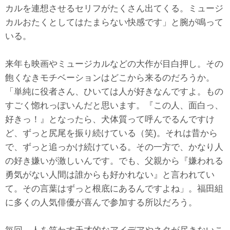
カルを連想させるセリフがたくさん出てくる。ミュージ
カルおたくとしてはたまらない快感です」と腕が鳴って
いる。
来年も映画やミュージカルなどの大作が目白押し。その
飽くなきモチベーションはどこから来るのだろうか。
「単純に役者さん、ひいては人が好きなんですよ。もの
すごく惚れっぽいんだと思います。『この人、面白っ、
好きっ！』となったら、犬体質って呼んでるんですけ
ど、ずっと尻尾を振り続けている（笑)。それは昔から
で、ずっと追っかけ続けている。その一方で、かなり人
の好き嫌いが激しいんです。でも、父親から『嫌われる
勇気がない人間は誰からも好かれない』と言われてい
て。その言葉はずっと根底にあるんですよね」。福田組
に多くの人気俳優が喜んで参加する所以だろう。
毎回、人を笑わす天才的なアイデアやネタが尽きないこ