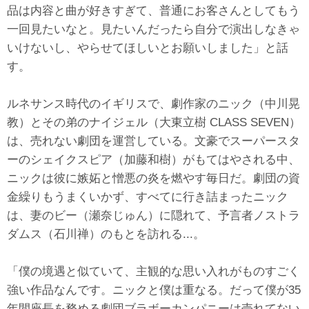
品は内容と曲が好きすぎて、普通にお客さんとしてもう
一回見たいなと。見たいんだったら自分で演出しなきゃ
いけないし、やらせてほしいとお願いしました」と話
す。
ルネサンス時代のイギリスで、劇作家のニック（中川晃
教）とその弟のナイジェル（大東立樹 CLASS SEVEN）
は、売れない劇団を運営している。文豪でスーパースタ
ーのシェイクスピア（加藤和樹）がもてはやされる中、
ニックは彼に嫉妬と憎悪の炎を燃やす毎日だ。劇団の資
金繰りもうまくいかず、すべてに行き詰まったニック
は、妻のビー（瀬奈じゅん）に隠れて、予言者ノストラ
ダムス（石川禅）のもとを訪れる...。
「僕の境遇と似ていて、主観的な思い入れがものすごく
強い作品なんです。ニックと僕は重なる。だって僕が35
年間座長を務める劇団ブラボーカンパニーは売れてない