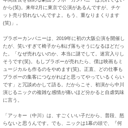
から(笑)。来年2月に東京で公演があるんですが、チケ
ット売り切れないんですよ。もう、重なりまくります
(笑)」。
ブラボーカンパニーは、2019年に初の大阪公演を開催し
たが、笑いすぎて椅子から転げ落ちそうになるほどだっ
た。「なぜ売れないのか、本当に謎でして。迷宮入りし
そうです(笑)。もしブラボーが売れたら、僕は映画もミ
ュージカルも作るのをやめます(笑)。正直、どの仕事も
ブラボーの集客につながればと思ってやっているくらい
です」と冗談めかして語る。だからこそ、初演から中川
演じるニックの複雑な感情が痛いほど分かると自虐気味
に言う。
「アッキー（中川）は、すごくいい子だから、普段、怒
らないと思うんです。でも、ニックは1幕の頭で、『何