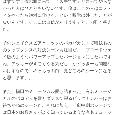
はずです！僕の組に来て、『苦手です』と言ってやらな
かった人はひとりもいないです。僕は、この人はコメデ
ィをやったら絶対に化ける、という嗅覚は外したことが
ないんです。そこには自信があります」と、力強く答え
た。
そのシェイクスピアとニックのバカバカしくて噴飯もの
のタップダンスの対決シーンも注目だ。「ブロードウェ
イ版のようなパワーアップしたバージョンにしたいです
ね。アッキーがすごくやる気だし、かずっきーも問題な
いはずなので、めっちゃ面白い見どころのシーンになる
と思います」。
また、福田のミュージカル愛も詰まった、有名ミュージ
カルのパロディを歌とダンスで綴るビッグナンバーはお
待ちかねのシーンだ。それに加え、「劇中劇のシーンで
は日本のお客さんがよく知っているような有名ミュージ