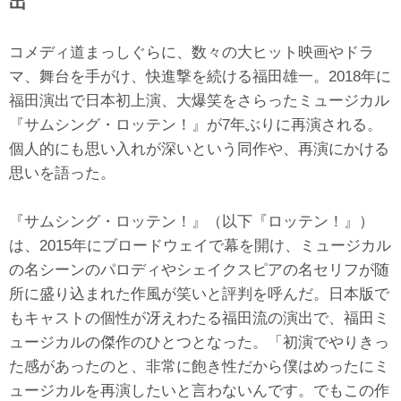
出
コメディ道まっしぐらに、数々の大ヒット映画やドラ
マ、舞台を手がけ、快進撃を続ける福田雄一。2018年に
福田演出で日本初上演、大爆笑をさらったミュージカル
『サムシング・ロッテン！』が7年ぶりに再演される。
個人的にも思い入れが深いという同作や、再演にかける
思いを語った。
『サムシング・ロッテン！』（以下『ロッテン！』）
は、2015年にブロードウェイで幕を開け、ミュージカル
の名シーンのパロディやシェイクスピアの名セリフが随
所に盛り込まれた作風が笑いと評判を呼んだ。日本版で
もキャストの個性が冴えわたる福田流の演出で、福田ミ
ュージカルの傑作のひとつとなった。「初演でやりきっ
た感があったのと、非常に飽き性だから僕はめったにミ
ュージカルを再演したいと言わないんです。でもこの作