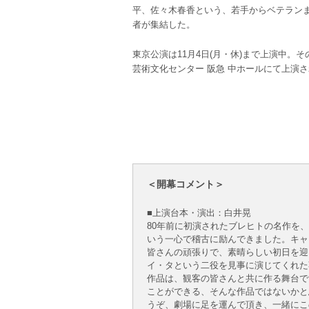
平、佐々木春香という、若手からベテランま
者が集結した。
東京公演は11月4日(月・休)まで上演中。その
芸術文化センター 阪急 中ホールにて上演
＜開幕コメント＞
■上演台本・演出：白井晃
80年前に初演されたブレヒトの名作を
いう一心で稽古に励んできました。キャ
皆さんの頑張りで、素晴らしい初日を迎
イ・タという二役を見事に演じてくれた
作品は、観客の皆さんと共に作る舞台で
ことができる、そんな作品ではないかと
うぞ、劇場に足を運んで頂き、一緒にこ