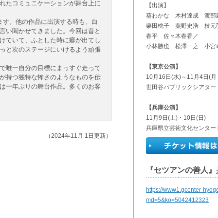
れたコミュニケーションが舞台上に
【出演】
葵わかな 木村達成 渡部
ます。他の作品に出演する時も、白
栗田桃子 粟野史浩 枝元
言い聞かせてきました。今回は昔と
春平 佐々木春香／
けていて、ふとした時に癖が出てし
小林勝也 松澤一之 小宮
っと次のステージにいけるよう頑張
【東京公演】
で唯一自分の目標にまっすぐ走って
が持つ独特な怖さのようなものを伝
10月16日(水)～11月4日(月
は一年ぶりの舞台作品。多くのお客
世田谷パブリックシアター
【兵庫公演】
11月9日(土)・10日(日)
兵庫県立芸術文化センター 
（2024年11月 1日更新）
『セツアンの善人』
https://www1.gcenter-hyog
md=5&ko=5042412323