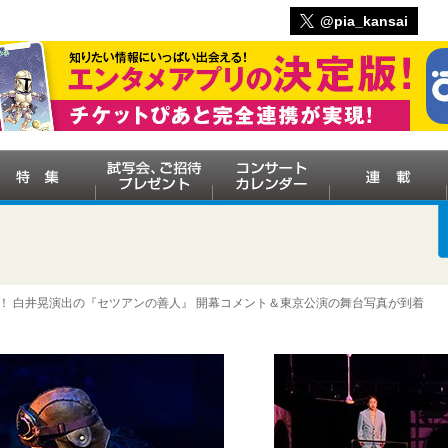
@pia_kansai
戦！ 白井晃演出の『セツアンの善人』 開幕コメント＆東京公演の舞台写真が到着