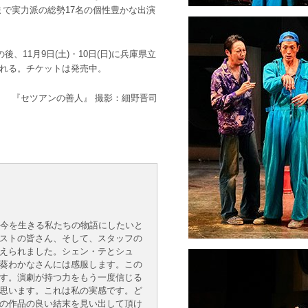
で実力派の総勢17名の個性豊かな出演
後、11月9日(土)・10日(日)に兵庫県立
される。チケットは発売中。
『セツアンの善人』 撮影：細野晋司
、今を生きる私たちの物語にしたいと
ストの皆さん、そして、スタッフの
えられました。シェン・テとシュ
葵わかなさんには感服します。この
す。演劇が持つ力をもう一度信じる
思います。これは私の実感です。ど
の作品の良い結末を見い出して頂け