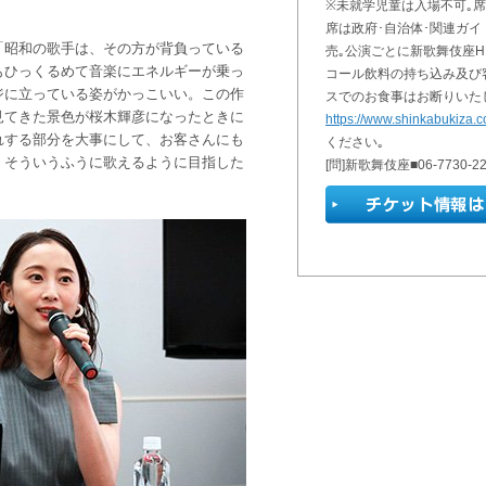
※未就学児童は入場不可｡
席は政府･自治体･関連ガ
「昭和の歌手は、その方が背負っている
売｡公演ごとに新歌舞伎座H
もひっくるめて音楽にエネルギーが乗っ
コール飲料の持ち込み及び客
ジに立っている姿がかっこいい。この作
スでのお食事はお断りいた
見てきた景色が桜木輝彦になったときに
https://www.shinkabukiza.c
れする部分を大事にして、お客さんにも
ください｡
、そういうふうに歌えるように目指した
[問]新歌舞伎座■06-7730-222