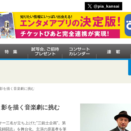
@pia_kansai
と影を描く音楽劇に挑む
と影を描く音楽劇に挑む
サー三名が立ち上げた"三銃士企画"。第
国花錦闘志』を舞台化。主演の原嘉孝を筆