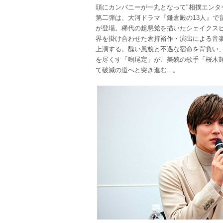
頭にカンパニーが一丸となって"相撲エンタ
第二弾は、大河ドラマ『鎌倉殿の13人』で
が登場。稀代の超悪党を描いたシェイクス
界を掛け合わせた倉持裕作・演出による音
上演する。醜い風貌と不遇な宿命を背負い
を尽くす「鳴尾定」が、美貌の歌手「桜木
て破滅の道へと突き進む...。