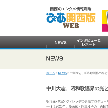
ホーム
>
NEWS
> 中川大志、昭和歌謡界の光
中川大志、昭和歌謡界の光
明治座×東宝×ヴィレッヂの男性プロデュー
一弾は2020年、漫画家・岡野玲子の『両