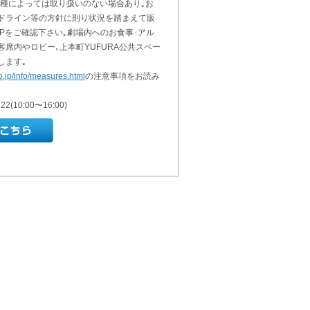
席種によっては取り扱いのない場合あり｡お
イドライン等の方針に則り状況を踏まえて販
Pをご確認下さい｡劇場内へのお食事･アル
席内やロビー､上本町YUFURA公共スペー
します｡
o.jp/info/measures.html
の注意事項をお読み
2(10:00〜16:00)