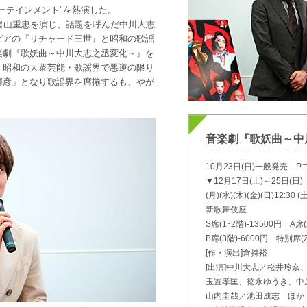
ーテインメント"を熱演した。
畠山重忠を演じ、話題を呼んだ中川大志
ピアの『リチャード三世』と昭和の歌謡
楽劇『歌妖曲～中川大志之丞変化～』を
、昭和の大衆芸能・歌謡界で悪逆の限り
輝彦」となり歌謡界を席捲するも、やが
音楽劇『歌妖曲～中
10月23日(日)一般発売 Pコ
▼12月17日(土)～25日(日)
(月)(水)(木)(金)(日)12:30 (
新歌舞伎座
S席(1･2階)-13500円 A
B席(3階)-6000円 特別席
[作・演出]倉持裕
[出演]中川大志／松井玲
玉置孝匡、徳永ゆうき、中
山内圭哉／池田成志 ほか