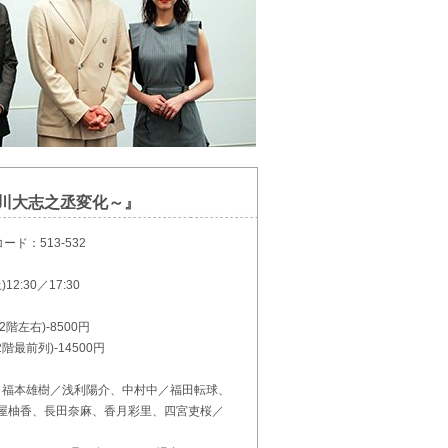
川大志之丞変化～』
ード：513-532
土)12:30／17:30
席(2階左右)-8500円
(2階最前列)-14500円
奈、福本雄樹／浅利陽介、中村中／福田転球、
屋柚香、長田奈麻、香月彩里、四宮吏桜／