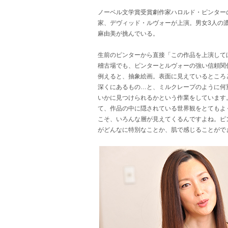
ノーベル文学賞受賞劇作家ハロルド・ピンター
家、デヴィッド・ルヴォーが上演。男女3人の
麻由美が挑んでいる。
生前のピンターから直接「この作品を上演して
稽古場でも、ピンターとルヴォーの強い信頼関
例えると、抽象絵画。表面に見えているところ
深くにあるもの…と、ミルクレープのように何
いかに見つけられるかという作業をしています
て、作品の中に隠されている世界観をとてもよ
こそ、いろんな層が見えてくるんですよね。ピ
がどんなに特別なことか、肌で感じることがで