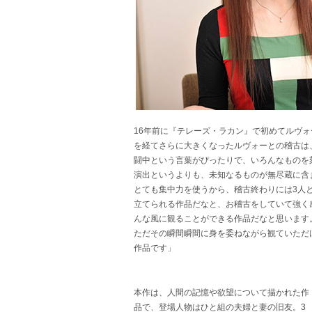
16年前に『テレーズ・ラカン』で初めてルヴォ
を経てさらに大きくなったルヴォーとの稽古は
闘中という言葉がぴったりで、いろんなものを
演出というよりも、未知なるものが無尽蔵に含
とても集中力を使うから、稽古終わりには3人と
立てられる作品だなと、お稽古をしていて強く
んな風に観ることができる作品だなと思います
ただその瞬間瞬間に身を委ねながら観ていただ
作品です」
本作は、人間の記憶や欲望について描かれた作
品で、登場人物はひと組の夫婦と妻の旧友。3