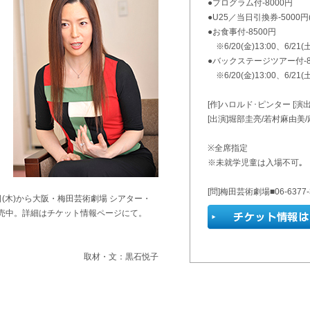
●プログラム付-8000円
●U25／当日引換券-5000円
●お食事付-8500円
※6/20(金)13:00、6/21(
●バックステージツアー付-8
※6/20(金)13:00、6/21
[作]ハロルド･ピンター [
[出演]堀部圭亮/若村麻由美
※全席指定
※未就学児童は入場不可｡
[問]梅田芸術劇場■06-6377-
日(木)から大阪・梅田芸術劇場 シアター・
売中。詳細はチケット情報ページにて。
取材・文：黒石悦子