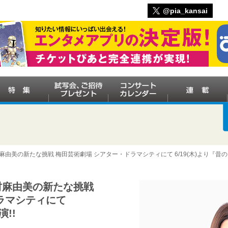
@pia_kansai
由美の新たな挑戦 梅田芸術劇場 シアター・ドラマシティにて 6/19(木)より『昔の
村麻由美の新たな挑戦
ラマシティにて
演!!