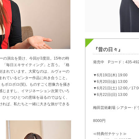
『昔の日々』
ーの演出を受け、今回が3度目。15年の時
発売中 Pコード：435-49
、「毎日エキサイティング」と言う。「格
刻まれています。大変なのは、ルヴォーの
▼6月19日(木) 19:00
まれているピンター作品に向き合うこと。
▼6月20日(金) 13:00
もボロボロ(笑)。ものすごく想像力を掻き
▼6月21日(土) 12:00／17:0
感じますし、イマジネーション次第でいろ
▼6月22日(日) 13:00
。ひとつひとつの意味を辿るのではなく、
ければ、私たちと一緒に大きな旅ができる
梅田芸術劇場 シアター･ド
8000円
≪特典付チケット≫