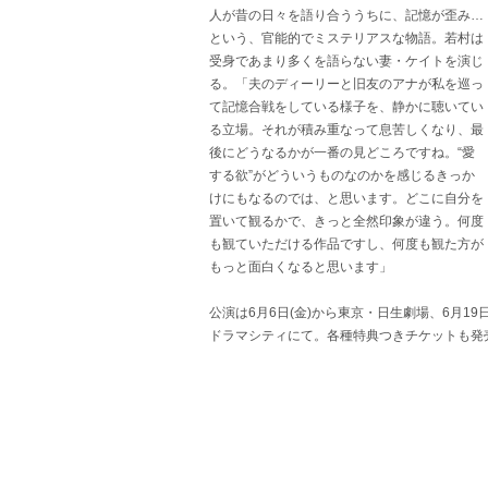
人が昔の日々を語り合ううちに、記憶が歪み…
という、官能的でミステリアスな物語。若村は
受身であまり多くを語らない妻・ケイトを演じ
る。「夫のディーリーと旧友のアナが私を巡っ
て記憶合戦をしている様子を、静かに聴いてい
る立場。それが積み重なって息苦しくなり、最
後にどうなるかが一番の見どころですね。“愛
する欲”がどういうものなのかを感じるきっか
けにもなるのでは、と思います。どこに自分を
置いて観るかで、きっと全然印象が違う。何度
も観ていただける作品ですし、何度も観た方が
もっと面白くなると思います」
公演は6月6日(金)から東京・日生劇場、6月19
ドラマシティにて。各種特典つきチケットも発