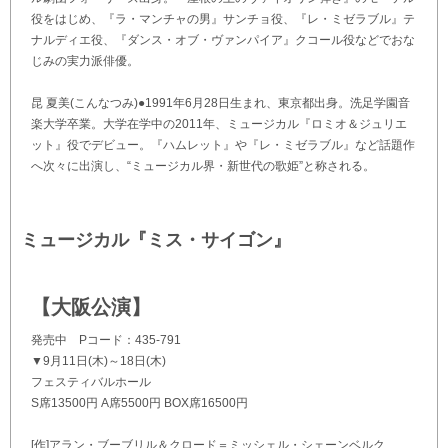
役をはじめ、『ラ・マンチャの男』サンチョ役、『レ・ミゼラブル』テ
ナルディエ役、『ダンス・オブ・ヴァンパイア』クコール役などでおな
じみの実力派俳優。
昆 夏美(こんなつみ)●1991年6月28日生まれ、東京都出身。洗足学園音
楽大学卒業。大学在学中の2011年、ミュージカル『ロミオ＆ジュリエ
ット』役でデビュー。『ハムレット』や『レ・ミゼラブル』など話題作
へ次々に出演し、“ミュージカル界・新世代の歌姫”と称される。
ミュージカル『ミス・サイゴン』
【大阪公演】
発売中 Pコード：435-791
▼9月11日(木)～18日(木)
フェスティバルホール
S席13500円 A席5500円 BOX席16500円
[作]アラン・ブーブリル＆クロード＝ミッシェル・シェーンベルク