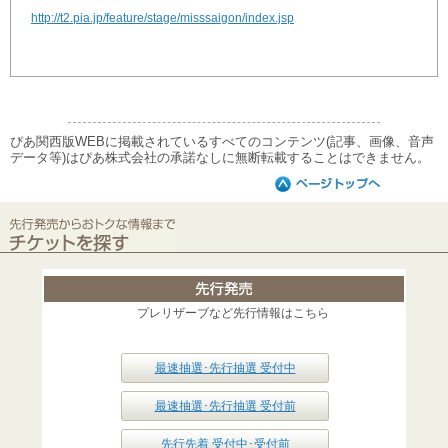
http://t2.pia.jp/feature/stage/misssaigon/index.jsp
ぴあ関西版WEBに掲載されているすべてのコンテンツ(記事、画像、音声
データ等)はぴあ株式会社の承諾なしに無断転載することはできません。
プレリザーブなど先行情報はこちら
最速抽選･先行抽選 受付中
最速抽選･先行抽選 受付前
先行先着 受付中･受付前