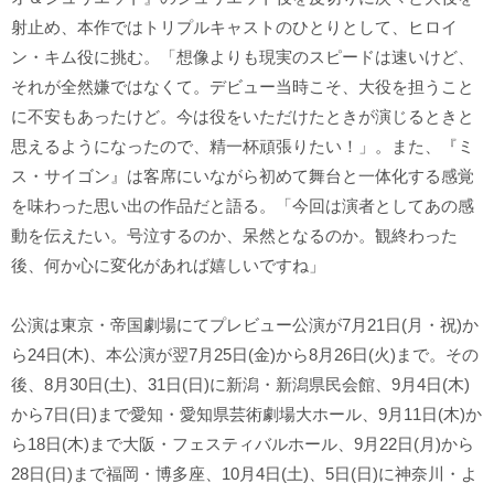
射止め、本作ではトリプルキャストのひとりとして、ヒロイ
ン・キム役に挑む。「想像よりも現実のスピードは速いけど、
それが全然嫌ではなくて。デビュー当時こそ、大役を担うこと
に不安もあったけど。今は役をいただけたときが演じるときと
思えるようになったので、精一杯頑張りたい！」。また、『ミ
ス・サイゴン』は客席にいながら初めて舞台と一体化する感覚
を味わった思い出の作品だと語る。「今回は演者としてあの感
動を伝えたい。号泣するのか、呆然となるのか。観終わった
後、何か心に変化があれば嬉しいですね」
公演は東京・帝国劇場にてプレビュー公演が7月21日(月・祝)か
ら24日(木)、本公演が翌7月25日(金)から8月26日(火)まで。その
後、8月30日(土)、31日(日)に新潟・新潟県民会館、9月4日(木)
から7日(日)まで愛知・愛知県芸術劇場大ホール、9月11日(木)か
ら18日(木)まで大阪・フェスティバルホール、9月22日(月)から
28日(日)まで福岡・博多座、10月4日(土)、5日(日)に神奈川・よ