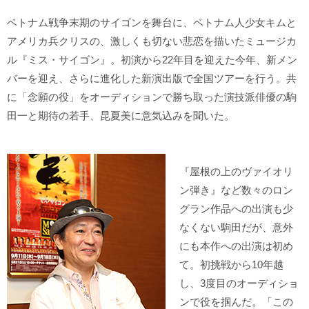
ベトナム戦争末期のサイゴンを舞台に、ベトナム人少女キムと
アメリカ兵クリスの、激しくも切ない悲恋を描いたミュージカ
ル『ミス・サイゴン』。初演から22年目を迎えた今年、新メン
バーを迎え、さらに進化した新演出版で全国ツアーを行う。共
に「念願の役」をオーディションで勝ち取った演技派俳優の駒
田一と期待の若手、昆夏美に意気込みを聞いた。
『屋根の上のヴァイオリ
ン弾き』など数々のロン
グラン作品への出演も少
なくない駒田だが、意外
にも本作への出演は初め
て。初挑戦から10年越
し、3度目のオーディショ
ンで役を掴んだ。「この