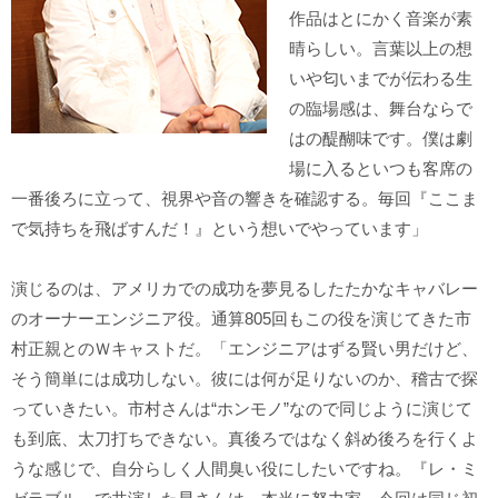
作品はとにかく音楽が素
晴らしい。言葉以上の想
いや匂いまでが伝わる生
の臨場感は、舞台ならで
はの醍醐味です。僕は劇
場に入るといつも客席の
一番後ろに立って、視界や音の響きを確認する。毎回『ここま
で気持ちを飛ばすんだ！』という想いでやっています」
演じるのは、アメリカでの成功を夢見るしたたかなキャバレー
のオーナーエンジニア役。通算805回もこの役を演じてきた市
村正親とのＷキャストだ。「エンジニアはずる賢い男だけど、
そう簡単には成功しない。彼には何が足りないのか、稽古で探
っていきたい。市村さんは“ホンモノ”なので同じように演じて
も到底、太刀打ちできない。真後ろではなく斜め後ろを行くよ
うな感じで、自分らしく人間臭い役にしたいですね。『レ・ミ