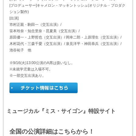
[プロデューサー]キャメロン・マッキントッシュ(オリジナル・プロダク
ション製作)
[出演]
市村正親・駒田一（交互出演）/
笹本玲奈・知念里奈・昆夏美（交互出演）/
原田優一・上野哲也（交互出演）/ 岡幸二郎・上原理生（交互出演）/
木村花代・三森千愛（交互出演）/ 泉見洋平・神田恭兵（交互出演）/
池谷祐子 他
※9/16(火)13:00公演のA席は扱いなし。
※未就学児童は入場不可。
※一部交互出演あり。
ミュージカル『ミス・サイゴン』特設サイト
全国の公演詳細はこちらから！