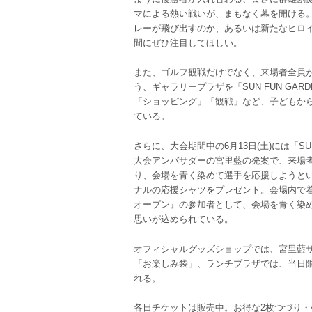
マによる熱い戦いが、まもなく幕を開ける
レーが飛び出すのか、あるいは新たなヒロ
間にぜひ注目してほしい。
また、ゴルフ観戦だけでなく、来場者全員が
う、ギャラリープラザを「SUN FUN GA
「ショッピング」「観戦」など、子どもか
ている。
さらに、大会期間中の6月13日(土)には「SUN
大会アンバサダーの宮里藍の発案で、来場
り、会場を青く染めて選手を応援しようとい
ナルの応援シャツをプレゼント。会場内で
オープン』の参加者として、会場を青く染
思いが込められている。
オフィシャルグッズショップでは、宮里藍
「お楽しみ袋」、ランチプラザでは、当日
れる。
各日チケットは販売中。お得な2枚つづり・