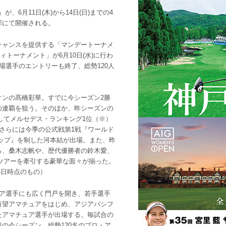
、6月11日(木)から14日(日)までの4
部にて開催される。
チャンスを提供する「マンデートーナメ
ィトーナメント」が6月10日(水)に行わ
場選手のエントリーも終了、総勢120人
オンの髙橋彩華。すでに今シーズン2勝
の連覇を狙う。そのほか、昨シーズンの
制してメルセデス・ランキング1位（※）
さらには今季の公式戦第1戦『ワールド
ップ』を制した河本結が出場。また、昨
ら、桑木志帆や、歴代優勝者の鈴木愛、
Aツアーを牽引する豪華な面々が揃った。
5日時点のもの）
ュア選手にも広く門戸を開き、若手選手
有望アマチュアをはじめ、アジアパシフ
たアマチュア選手が出場する。毎試合の
の今シーズン。総勢120名のプロ・ア