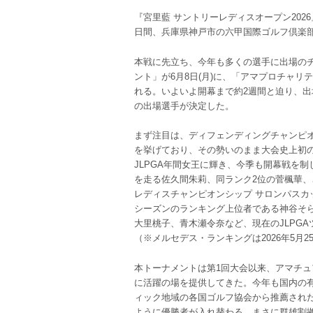
『宮里藍 サントリーレディスオープン2026』が
日間、兵庫県神戸市の六甲国際ゴルフ倶楽
本戦に先立ち、今年も多くの選手に出場の
ント」が6月8日(月)に、「アマプロチャリテ
れる。いよいよ開幕まで約2週間と迫り、出
の出場選手が決定した。
まず注目は、ディフェンディングチャンピ
を挙げており、その勢いのまま大会史上初
JLPGA年間女王に輝き、今季も開幕戦を
を走る佐久間朱莉、同ランク2位の菅楓華、
レディスチャンピオンシップ サロンパスカ
シーズンのランキング上位者である神谷そ
大里桃子、青木瀬令奈など、現在のJLPG
（※メルセデス・ランキングは2026年5月2
本トーナメントは第1回大会以来、アマチ
に活躍の場を提供してきた。今年も国内の
ィック地域の各国ゴルフ協会から推薦され
ように優勝者が入れ替わる、まさに群雄割拠