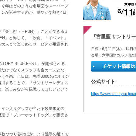
。今年はどのような名場面やスーパープ
インが誕生するのか。華やかで熱き4日
「楽しむ（＝FUN）」ことができるよ
『宮里藍 サントリー
RDEN」と称して、「飲食」「イベント」
ら大人まで楽しめるサービスが用意され
日程：6月11日(木)～14日(
会場：六甲国際ゴルフ倶楽
TORY BLUE FEST.」が開催される。
者だけでなくスタッフも含め一丸とな
う企画。当日は、先着3000名にオリジ
公式サイト
着用することで、『サントリーレディス
め、楽しみながら観戦してほしいという
https://www.suntory.co.jp/cu
サイン入りグッズが当たる数量限定の
限定で「ブルーホットドッグ」が販売さ
4枚つづり券のほか、より選手の近くで