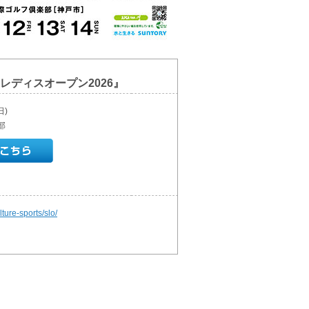
レディスオープン2026』
日)
部
lture-sports/slo/