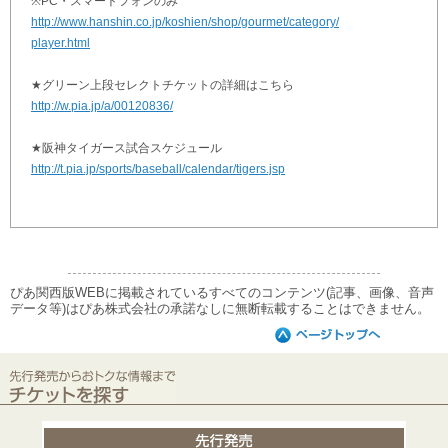
※PC・スマートフォンのみ
http://www.hanshin.co.jp/koshien/shop/gourmet/category/
player.html
★グリーン上段セレクトチケットの詳細はこちら
http://w.pia.jp/a/00120836/
★阪神タイガース試合スケジュール
http://t.pia.jp/sports/baseball/calendar/tigers.jsp
ぴあ関西版WEBに掲載されているすべてのコンテンツ(記事、画像、音声
データ等)はぴあ株式会社の承諾なしに無断転載することはできません。