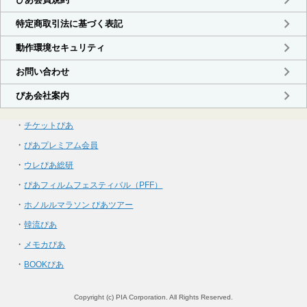
・
チケットぴあ
・
ぴあプレミアム会員
・
ウレぴあ総研
・
ぴあフィルムフェスティバル（PFF）
・
ホノルルマラソン ぴあツアー
・
韓流ぴあ
・
メモカぴあ
・
BOOKぴあ
Copyright (c) PIA Corporation. All Rights Reserved.