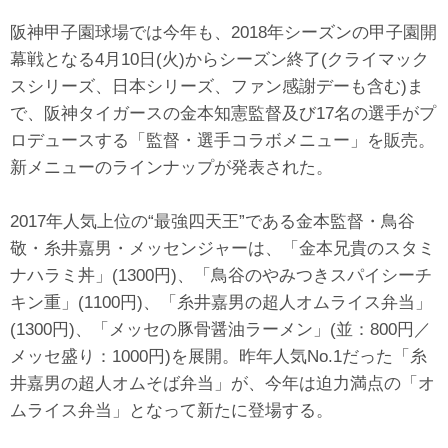
阪神甲子園球場では今年も、2018年シーズンの甲子園開
幕戦となる4月10日(火)からシーズン終了(クライマック
スシリーズ、日本シリーズ、ファン感謝デーも含む)ま
で、阪神タイガースの金本知憲監督及び17名の選手がプ
ロデュースする「監督・選手コラボメニュー」を販売。
新メニューのラインナップが発表された。
2017年人気上位の“最強四天王”である金本監督・鳥谷
敬・糸井嘉男・メッセンジャーは、「金本兄貴のスタミ
ナハラミ丼」(1300円)、「鳥谷のやみつきスパイシーチ
キン重」(1100円)、「糸井嘉男の超人オムライス弁当」
(1300円)、「メッセの豚骨醤油ラーメン」(並：800円／
メッセ盛り：1000円)を展開。昨年人気No.1だった「糸
井嘉男の超人オムそば弁当」が、今年は迫力満点の「オ
ムライス弁当」となって新たに登場する。