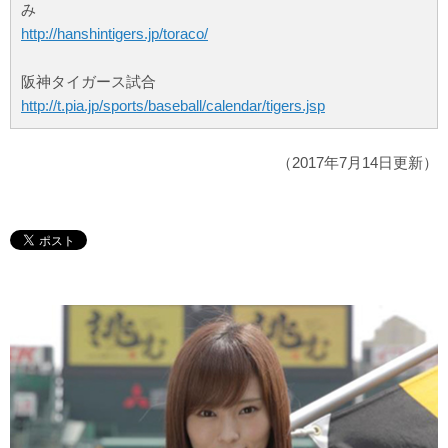
み
http://hanshintigers.jp/toraco/
阪神タイガース試合
http://t.pia.jp/sports/baseball/calendar/tigers.jsp
（2017年7月14日更新）