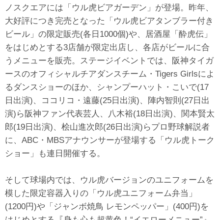
ノスクエアには「ウル虎ビアガーデン」が登場。昨年、
大好評につき完売となった「ウル虎ビアタンブラー付き
ビール」の限定販売(各日1000個)や、居酒屋「酔虎伝」
をはじめとする3店舗が限定出店し、各店がビールに合
うメニューを販売。ステージイベントでは、阪神タイガ
ースのオフィシャルチアダンスチーム・Tigers Girlsによ
るダンスショーのほか、シャンプーハット・こいで(17
日出演)、ココリコ・遠藤(25日出演)、陣内智則(27日出
演)ら阪神ファン代表芸人、八木裕(18日出演)、関本賢太
郎(19日出演)、桧山進次郎(26日出演)らプロ野球解説者
に、ABC・MBSアナウンサーが登場する「ウル虎トーク
ショー」も連日開催する。
そして球場内では、ウル虎バージョンのユニフォームを
模した限定容器入りの「ウル虎ユニフォーム弁当」
(1200円)や「ジャンボ焼鳥 レモンペッパー」(400円)を
はじめとする『身も心も超黄色！“イエローメニュー”』