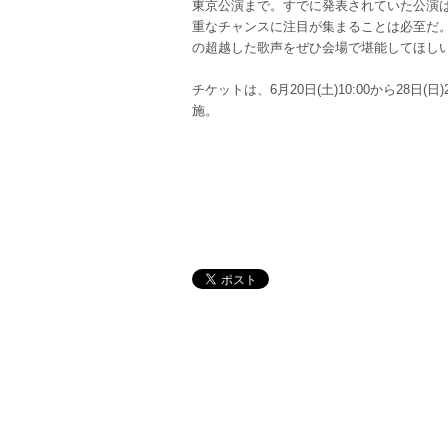
東京公演まで。すでに発表されていた公演はS
重なチャンスに注目が集まることは必至だ。
の超越した歌声をぜひ会場で堪能してほし
チケットは、6月20日(土)10:00から28日(
施。