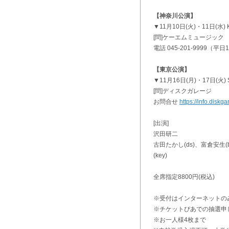
【神奈川公演】
▼11月10日(火)・11日(水)
[問]ケーエムミュージック
電話 045-201-9999（平日11
【東京公演】
▼11月16日(月)・17日(火) S
[問]ディスクガレージ
お問合せ
https://info.diskg
[出演]
沢田研二
古田たかし(ds)、富倉安生(
(key)
全席指定8800円(税込)
※受付はインターネットの
※チケットぴあでの抽選申
※お一人様4枚まで