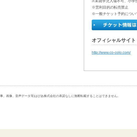
※未就学児入場不可、小学
※営利目的の転売禁止
※一般チケット予約につい
オフィシャルサイト
http://www.co-colo.com/
記事、画像、音声データ等)はぴあ株式会社の承諾なしに無断転載することはできません。