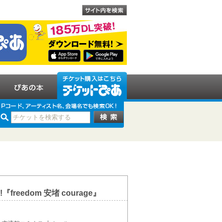
!『freedom 安堵 courage』