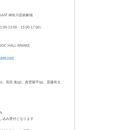
 KAAT 神奈川芸術劇場
:00-13:00・15:00-17:00）
GC HALL ARIAKE
arage.com
b)、長田 進(g)、真壁陽平(g)、斎藤有太
み
し込み受付となります