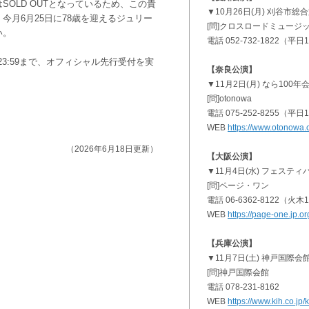
OLD OUTとなっているため、この貴
▼10月26日(月) 刈谷市
今月6月25日に78歳を迎えるジュリー
[問]クロスロードミュージ
い。
電話 052-732-1822（平日11
日)23:59まで、オフィシャル先行受付を実
【奈良公演】
▼11月2日(月) なら100年
[問]otonowa
電話 075-252-8255（平日10
WEB
https://www.otonowa.c
（2026年6月18日更新）
【大阪公演】
▼11月4日(水) フェステ
[問]ページ・ワン
電話 06-6362-8122（火木11
WEB
https://page-one.jp.or
【兵庫公演】
▼11月7日(土) 神戸国際
[問]神戸国際会館
電話 078-231-8162
WEB
https://www.kih.co.jp/