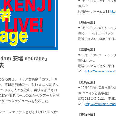
▼9月22日(火・祝) 白河
[問]GIP
お問合せフォームWEB
http
【埼玉公演】
▼9月24日(木) 大宮ソニ
[問]ケーエムミュージック
電話 045-201-9999（平日11
【京都公演】
▼10月8日(木) ロームシ
dom 安堵 courage』
[問]otonowa
表
電話 075-252-8255（平日10
WEB
https://www.otonowa.c
となる舞台、ロック音楽劇「ガウディ×
【広島公演】
。連日超満員の中、4月7日に大阪で大
▼10月9日(金) 広島文化学
をつぶやく人々が続出。再演が熱望され
[問]ユニオン音楽事務所
(水)のNHKホール公演からツアーを再開
電話 082-247-6111（平日11
ー後半のスケジュールを発表した。
WEB
http://www.union-mus
ツアーファイナルとなる11月17日(火)の
【愛知公演】