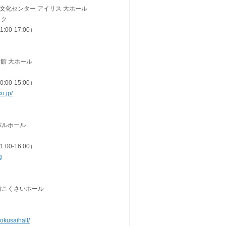
総合文化センター アイリス 大ホール
ック
:00-17:00）
会館 大ホール
:00-15:00）
o.jp/
ィバルホール
:00-16:00）
g
会館こくさいホール
kokusaihall/