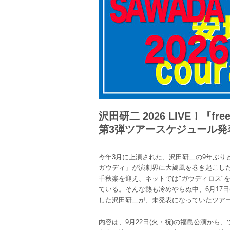
沢田研二 2026 LIVE！『free
第3弾ツアースケジュール発
今年3月に上演された、沢田研二の9年ぶり
ガウディ」が演劇界に大旋風を巻き起こした
千秋楽を迎え、ネットでは"ガウディロス"
ている。そんな熱も冷めやらぬ中、6月17日
した沢田研二が、未発表になっていたツア
内容は、9月22日(火・祝)の福島公演から、