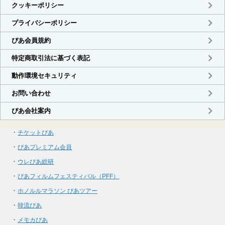
・
チケットぴあ
・
ぴあプレミアム会員
・
ウレぴあ総研
・
ぴあフィルムフェスティバル（PFF）
・
ホノルルマラソン ぴあツアー
・
韓流ぴあ
・
メモカぴあ