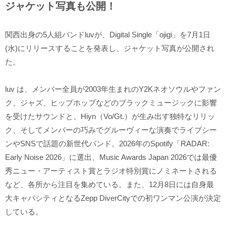
ジャケット写真も公開！
関西出身の5人組バンドluvが、Digital Single「ojigi」を7月1日
(水)にリリースすることを発表し、ジャケット写真が公開され
た。
luv は、メンバー全員が2003年生まれのY2Kネオソウルやファン
ク、ジャズ、ヒップホップなどのブラックミュージックに影響
を受けたサウンドと、Hiyn（Vo/Gt.）が生み出す独特なリリッ
ク、そしてメンバーの巧みでグルーヴィーな演奏でライブシー
ンやSNSで話題の新世代バンド。2026年のSpotify「RADAR:
Early Noise 2026」に選出、Music Awards Japan 2026では最優
秀ニュー・アーティスト賞とラジオ特別賞にノミネートされる
など、各所から注目を集めている。また、12月8日には自身最
大キャパシティとなるZepp DiverCityでの初ワンマン公演が決定
している。