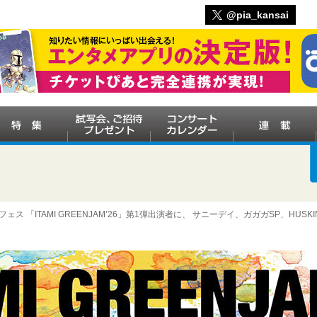
@pia_kansai
ス 「ITAMI GREENJAM’26」第1弾出演者に、 サニーデイ、ガガガSP、HUSKI