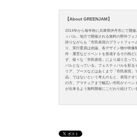
【About GREENJAM】
2014年から毎年秋に兵庫県伊丹市にて開
ィバル。地方で開催される無料の野外フェ
誇りながらも『市民表現のプラットフォー
り、実行委員は勿論、各デザイン物や映像制
作・運営などイベントを形成するその殆ど
ず、様々な「市民表現」により成り立って
バルとなっている。フェスティバルを彩る
リア、ブースなどはあくまで「市民表現」
品」ではないという考えのもと、表現クオ
の方、アマチュアまで幅広い市民がイベン
が出来るよう無料開催にこだわり続けてい