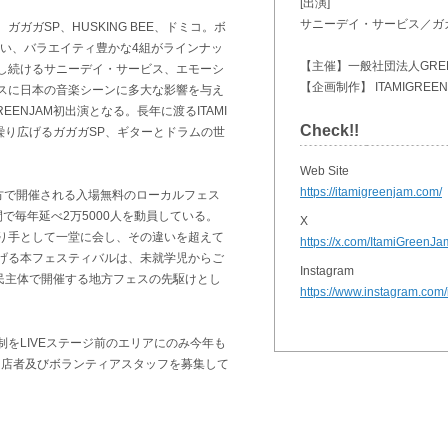
[出演]
サニーデイ・サービス／ガガガ
ガガSP、HUSKING BEE、ドミコ。ボ
Mらしい、バラエイティ豊かな4組がラインナッ
【主催】一般社団法人GREE
し続けるサニーデイ・サービス、エモーシ
【企画制作】 ITAMIGREEN
スに日本の音楽シーンに多大な影響を与え
GREENJAM初出演となる。長年に渡るITAMI
Check!!
Eを繰り広げるガガガSP、ギターとドラムの世
Web Site
https://itamigreenjam.com/
れ、地方で開催される入場無料のローカルフェス
で毎年延べ2万5000人を動員している。
X
り手として一堂に会し、その違いを超えて
https://x.com/ItamiGreenJa
げる本フェスティバルは、未就学児からご
Instagram
民主体で開催する地方フェスの先駆けとし
https://www.instagram.com
をLIVEステージ前のエリアにのみ今年も
出店者及びボランティアスタッフを募集して