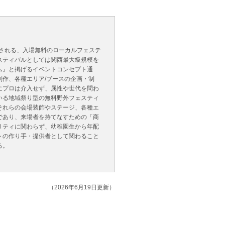
催される、入場無料のローカルフェステ
スティバルとしては関西最大級規模を
ム』と掲げるイベントコンセプト通
作、各種エリア/ブースの企画・制
にプロは介入せず、属性や世代を問わ
いる地域祭り型の無料野外フェスティ
それらの会場装飾やステージ、各種エ
であり、来場者を持てなすための「商
リティに関わらず、幼稚園生から年配
トの作り手・提供者として関わること
る。
（2026年6月19日更新）