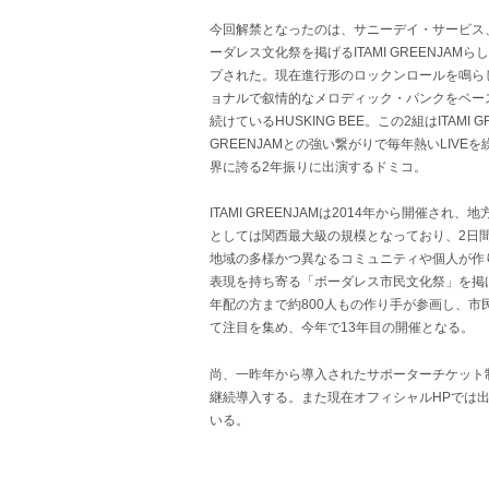
今回解禁となったのは、サニーデイ・サービス、ガ
ーダレス文化祭を掲げるITAMI GREENJA
プされた。現在進行形のロックンロールを鳴ら
ョナルで叙情的なメロディック・パンクをベー
続けているHUSKING BEE。この2組はITAMI 
GREENJAMとの強い繋がりで毎年熱いLIV
界に誇る2年振りに出演するドミコ。
ITAMI GREENJAMは2014年から開催さ
としては関西最大級の規模となっており、2日間
地域の多様かつ異なるコミュニティや個人が作
表現を持ち寄る「ボーダレス市民文化祭」を掲
年配の方まで約800人もの作り手が参画し、市
て注目を集め、今年で13年目の開催となる。
尚、一昨年から導入されたサポーターチケット制
継続導入する。また現在オフィシャルHPでは
いる。