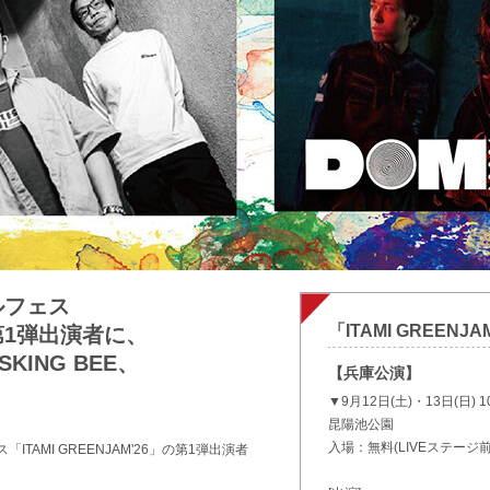
ルフェス
「ITAMI GREENJA
6」第1弾出演者に、
ING BEE、
【兵庫公演】
▼9月12日(土)・13日(日) 10
昆陽池公園
入場：無料(LIVEステー
AMI GREENJAM'26」の第1弾出演者