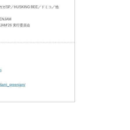
SP／HUSKING BEE／ドミコ／他
NJAM
JAM’26 実行委員会
m
/itami_greenjam/