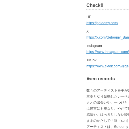
Check!!
HP
https://geloomy.com/
X
https://x.com/Geloomy_Ba
Instagram
https://www.instagram.com
TikTok
https://www.tiktok.com/@g
◾️sen records
数々のアーティストを手がけ
主宰となり始動したレーベル “
人との出会いや、一つひと
は幾重にも重なり、やがて
感情や、はっきりしない曖
ままのかたちで「線（se
アーティストは、Geloomy