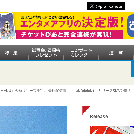
@pia_kansai
MENU』今秋リリース決定。 先行配信曲「ibaraki(otefuki)」 リリース&MV公開！
Release