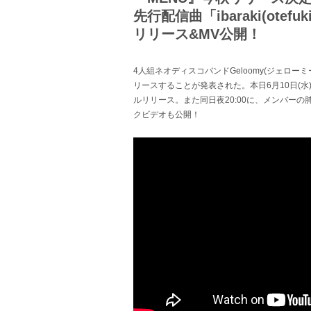
先行配信曲「ibaraki(otefuk
リリース&MV公開！
4人組ネオディスコバンドGeloomy(ジェロー
リースすることが発表された。本日6月10日(水)、先行
ルリリース。また同日夜20:00に、メンバーの
クビデオも公開！