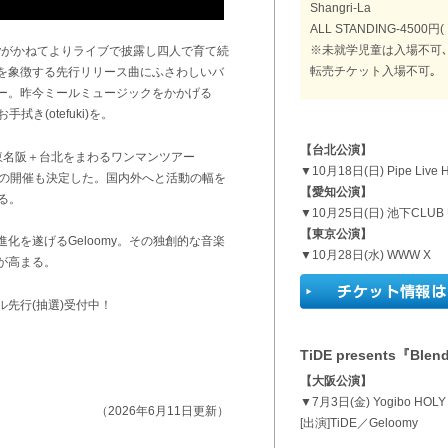
Shangri-La
ALL STANDING-450
※未就学児童は入場不可
Geloomyがかねてよりライブで披露し四人で育て続
転売チケット入場不可｡
を象徴する先行リリース曲にふさわしいバ
ー。昨今ミールミュージックをかかげる
き(otefuki)を。
【台北公演】
東名阪＋台北をまわるワンマンツアー
▼10月18日(日) Pipe Live 
-COURSE』の開催も決定した。国内外へと活動の幅を
【愛知公演】
る。
▼10月25日(日) 池下CLUB 
【東京公演】
化を遂げるGeloomy。その独創的な音楽
▼10月28日(水) WWW X
が高まる。
ャル先行(抽選)受付中！
TiDE presents『Blen
【大阪公演】
▼7月3日(金) Yogibo HOLY
（2026年6月11日更新）
[出演]TiDE／Geloomy