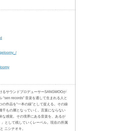
nd
/geloomy_/
eloomy
るサウンドプロデューサーSANGWOOが
sen records” 音楽を通して生まれる人と
つの作品を“一本の線”として捉える。その線
幾千もの層となっていく。言葉にならない
昧な感覚。その境界にある音楽を、あるが
n）」として残していくレーベル。現在の所属
 と ニシナオキ。