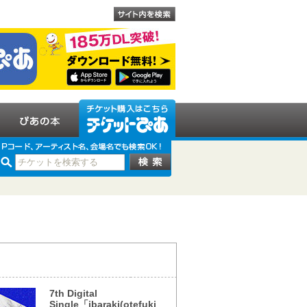
7th Digital
Single「ibaraki(otefuki