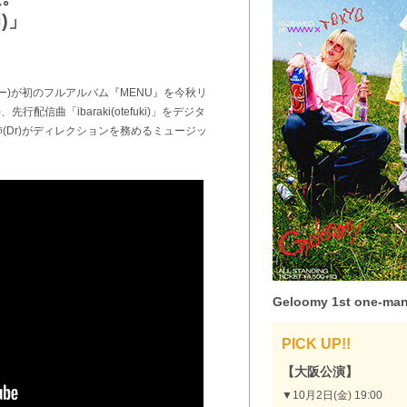
i)」
ミー)が初のフルアルバム『MENU』を今秋リ
配信曲「ibaraki(otefuki)」をデジタ
肺(Dr)がディレクションを務めるミュージッ
Geloomy 1st one-m
PICK UP!!
【大阪公演】
▼10月2日(金) 19:00