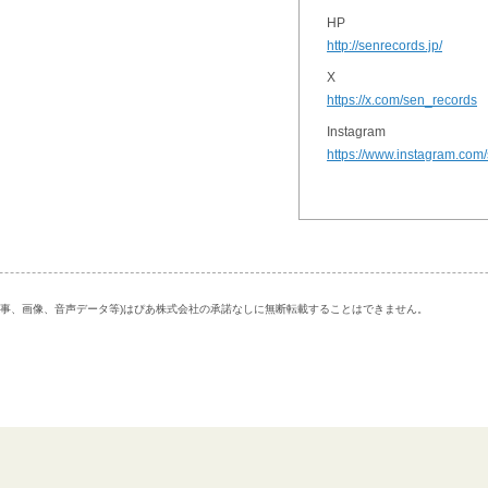
HP
http://senrecords.jp/
X
https://x.com/sen_records
Instagram
https://www.instagram.com
記事、画像、音声データ等)はぴあ株式会社の承諾なしに無断転載することはできません。