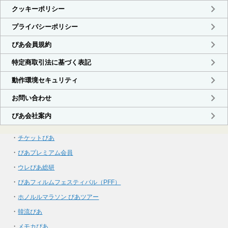
・
チケットぴあ
・
ぴあプレミアム会員
・
ウレぴあ総研
・
ぴあフィルムフェスティバル（PFF）
・
ホノルルマラソン ぴあツアー
・
韓流ぴあ
・
メモカぴあ