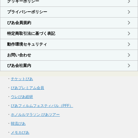
・
チケットぴあ
・
ぴあプレミアム会員
・
ウレぴあ総研
・
ぴあフィルムフェスティバル（PFF）
・
ホノルルマラソン ぴあツアー
・
韓流ぴあ
・
メモカぴあ