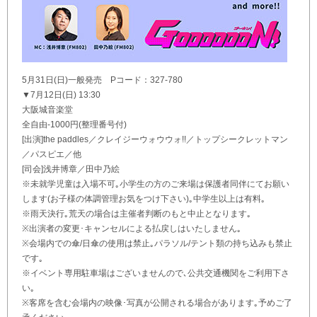
5月31日(日)一般発売 Pコード：327-780
▼7月12日(日) 13:30
大阪城音楽堂
全自由-1000円(整理番号付)
[出演]the paddles／クレイジーウォウウォ!!／トップシークレットマン
／パスピエ／他
[司会]浅井博章／田中乃絵
※未就学児童は入場不可｡小学生の方のご来場は保護者同伴にてお願い
します(お子様の体調管理お気をつけ下さい)｡中学生以上は有料｡
※雨天決行｡荒天の場合は主催者判断のもと中止となります｡
※出演者の変更･キャンセルによる払戻しはいたしません｡
※会場内での傘/日傘の使用は禁止｡パラソル/テント類の持ち込みも禁止
です｡
※イベント専用駐車場はございませんので､公共交通機関をご利用下さ
い｡
※客席を含む会場内の映像･写真が公開される場合があります｡予めご了