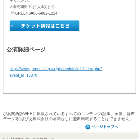
承ください｡
※販売期間中は1人4枚まで｡
[問]GREENS■06-6882-1224
公演詳細ページ
https://www.greens-corp.co.jp/schedule/info/index.php?
event_id=13870
ぴあ関西版WEBに掲載されているすべてのコンテンツ(記事、画像、音声
データ等)はぴあ株式会社の承諾なしに無断転載することはできません。