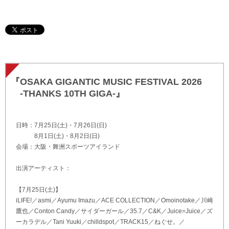
『OSAKA GIGANTIC MUSIC FESTIVAL 2026
-THANKS 10TH GIGA-』
日時：7月25日(土)・7月26日(日)
8月1日(土)・8月2日(日)
会場：大阪・舞洲スポーツアイランド
出演アーティスト：
【7月25日(土)】
iLIFE!／asmi／Ayumu Imazu／ACE COLLECTION／Omoinotake／川崎
鷹也／Conton Candy／サイダーガール／35.7／C&K／Juice=Juice／ズ
ーカラデル／Tani Yuuki／chilldspot／TRACK15／ねぐせ。／