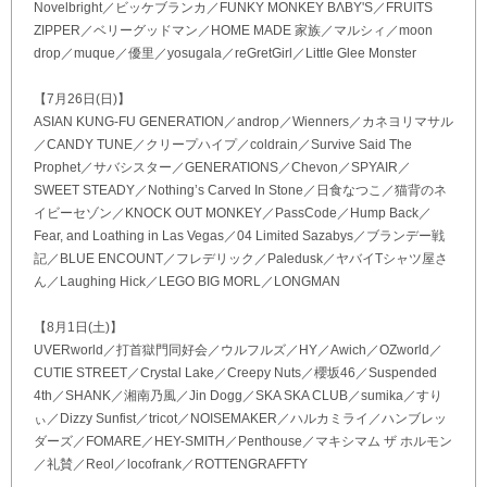
Novelbright／ビッケブランカ／FUNKY MONKEY BΛBY'S／FRUITS
ZIPPER／ベリーグッドマン／HOME MADE 家族／マルシィ／moon
drop／muque／優里／yosugala／reGretGirl／Little Glee Monster
【7月26日(日)】
ASIAN KUNG-FU GENERATION／androp／Wienners／カネヨリマサル
／CANDY TUNE／クリープハイプ／coldrain／Survive Said The
Prophet／サバシスター／GENERATIONS／Chevon／SPYAIR／
SWEET STEADY／Nothing’s Carved In Stone／日食なつこ／猫背のネ
イビーセゾン／KNOCK OUT MONKEY／PassCode／Hump Back／
Fear, and Loathing in Las Vegas／04 Limited Sazabys／ブランデー戦
記／BLUE ENCOUNT／フレデリック／Paledusk／ヤバイTシャツ屋さ
ん／Laughing Hick／LEGO BIG MORL／LONGMAN
【8月1日(土)】
UVERworld／打首獄門同好会／ウルフルズ／HY／Awich／OZworld／
CUTIE STREET／Crystal Lake／Creepy Nuts／櫻坂46／Suspended
4th／SHANK／湘南乃風／Jin Dogg／SKA SKA CLUB／sumika／すり
ぃ／Dizzy Sunfist／tricot／NOISEMAKER／ハルカミライ／ハンブレッ
ダーズ／FOMARE／HEY-SMITH／Penthouse／マキシマム ザ ホルモン
／礼賛／Reol／locofrank／ROTTENGRAFFTY