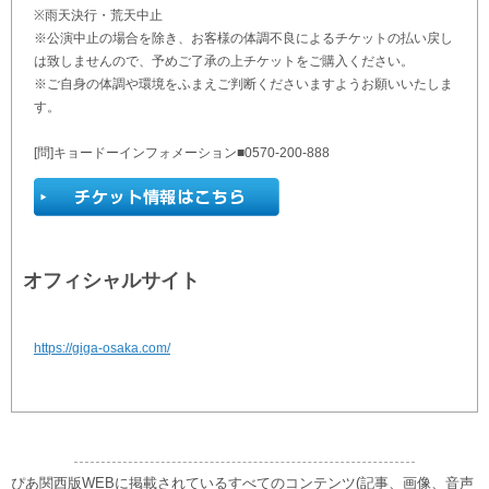
※雨天決行・荒天中止
※公演中止の場合を除き、お客様の体調不良によるチケットの払い戻し
は致しませんので、予めご了承の上チケットをご購入ください。
※ご自身の体調や環境をふまえご判断くださいますようお願いいたしま
す。
[問]キョードーインフォメーション■0570-200-888
オフィシャルサイト
https://giga-osaka.com/
ぴあ関西版WEBに掲載されているすべてのコンテンツ(記事、画像、音声