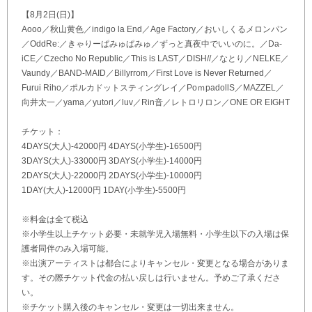
【8月2日(日)】
Aooo／秋山黄色／indigo la End／Age Factory／おいしくるメロンパン
／OddRe:／きゃりーぱみゅぱみゅ／ずっと真夜中でいいのに。／Da-
iCE／Czecho No Republic／This is LAST／DISH//／なとり／NELKE／
Vaundy／BAND-MAID／Billyrrom／First Love is Never Returned／
Furui Riho／ポルカドットスティングレイ／PoｍpadollS／MAZZEL／
向井太一／yama／yutori／luv／Rin音／レトロリロン／ONE OR EIGHT
チケット：
4DAYS(大人)-42000円 4DAYS(小学生)-16500円
3DAYS(大人)-33000円 3DAYS(小学生)-14000円
2DAYS(大人)-22000円 2DAYS(小学生)-10000円
1DAY(大人)-12000円 1DAY(小学生)-5500円
※料金は全て税込
※小学生以上チケット必要・未就学児入場無料・小学生以下の入場は保
護者同伴のみ入場可能。
※出演アーティストは都合によりキャンセル・変更となる場合がありま
す。その際チケット代金の払い戻しは行いません。予めご了承くださ
い。
※チケット購入後のキャンセル・変更は一切出来ません。