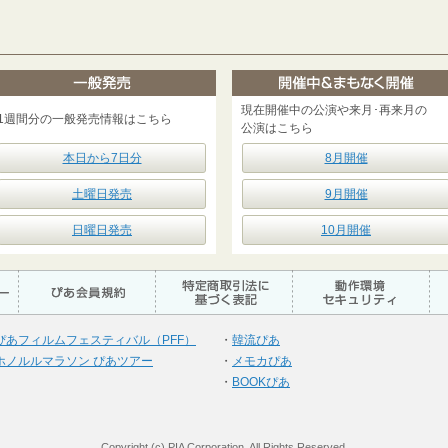
現在開催中の公演や来月･再来月の
1週間分の一般発売情報はこちら
公演はこちら
本日から7日分
8月開催
土曜日発売
9月開催
日曜日発売
10月開催
ぴあフィルムフェスティバル（PFF）
・
韓流ぴあ
ホノルルマラソン ぴあツアー
・
メモカぴあ
・
BOOKぴあ
Copyright (c) PIA Corporation. All Rights Reserved.