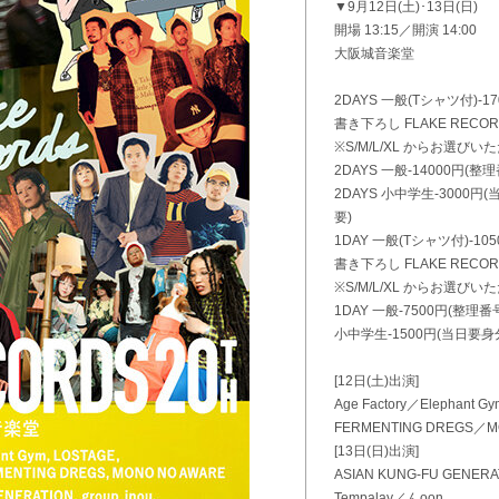
▼9月12日(土)･13日(日)
開場 13:15／開演 14:00
大阪城音楽堂
2DAYS 一般(Tシャツ付)-1
書き下ろし FLAKE RECORD
※S/M/L/XL からお選びい
2DAYS 一般-14000円
2DAYS 小中学生-300
要)
1DAY 一般(Tシャツ付)-10
書き下ろし FLAKE RECORD
※S/M/L/XL からお選びい
1DAY 一般-7500円(整理
小中学生-1500円(当日
[12日(土)出演]
Age Factory／Elephant
FERMENTING DREGS／M
[13日(日)出演]
ASIAN KUNG-FU GENERA
Tempalay／んoon