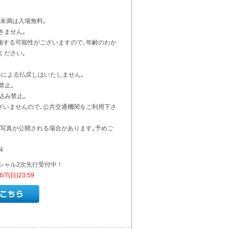
未満は入場無料｡
きません｡
施する可能性がございますので､年齢のわか
ください｡
ルによる払戻しはいたしません｡
禁止｡
込み禁止｡
ざいませんので､公共交通機関をご利用下さ
･写真が公開される場合があります｡予めご
4
シャル2次先行受付中！
/7(日)23:59