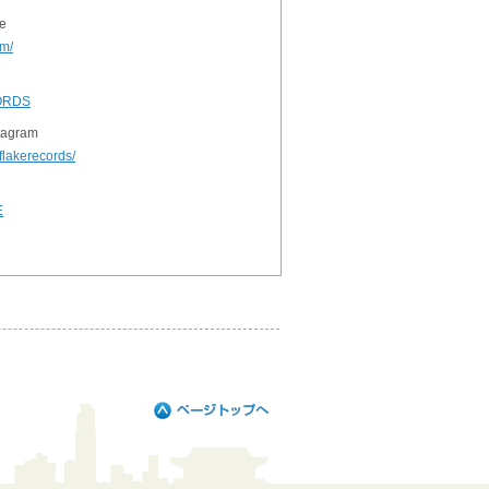
e
om/
CORDS
agram
flakerecords/
E