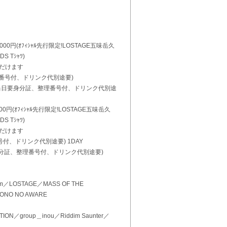
7000円(ｵﾌｨｼｬﾙ先行限定!LOSTAGE五味岳久
S Tｼｬﾂ)
ただけます
(整理番号付、ドリンク代別途要)
0円(当日要身分証、整理番号付、ドリンク代別途
500円(ｵﾌｨｼｬﾙ先行限定!LOSTAGE五味岳久
S Tｼｬﾂ)
ただけます
番号付、ドリンク代別途要) 1DAY
要身分証、整理番号付、ドリンク代別途要)
 Gym／LOSTAGE／MASS OF THE
ONO NO AWARE
TION／group＿inou／Riddim Saunter／