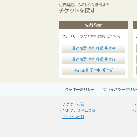
プレリザーブなど先行情報はこちら
最速抽選･先行抽選 受付中
最速抽選･先行抽選 受付前
先行先着 受付中･受付前
・
チケットぴあ
・
・
ぴあプレミアム会員
・
・
ウレぴあ総研