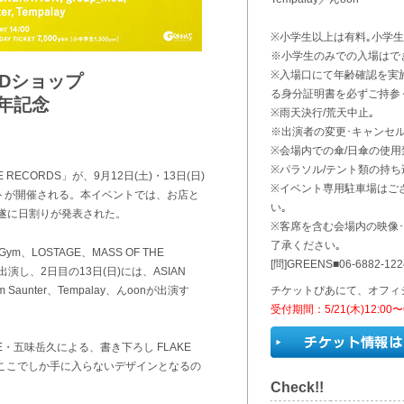
※小学生以上は有料｡小学生
※小学生のみでの入場はで
※入場口にて年齢確認を実
Dショップ
る身分証明書を必ずご持参
周年記念
※雨天決行/荒天中止｡
※出演者の変更･キャンセ
※会場内での傘/日傘の使用
※パラソル/テント類の持ち
RECORDS」が、9月12日(土)・13日(日)
※イベント専用駐車場はご
トが開催される。本イベントでは、お店と
い｡
遂に日割りが発表された。
※客席を含む会場内の映像
了承ください｡
 Gym、LOSTAGE、MASS OF THE
[問]GREENS■06-6882-122
Eが出演し、2日目の13日(日)には、ASIAN
im Saunter、Tempalay、んoonが出演す
チケットぴあにて、オフィ
受付期間：5/21(木)12:00〜6
GE・五味岳久による、書き下ろし FLAKE
定。ここでしか手に入らないデザインとなるの
Check!!