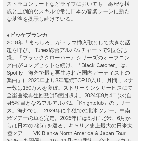
ストラコンサートなどライブにおいても、緻密な構
成と圧倒的なスキルで常に日本の音楽シーンに新た
な基準を提示し続けている。
●ビッケブランカ
2018年「まっしろ」がドラマ挿入歌として大きな話
題を呼び、iTunes総合アルバムチャートで2位を記
録。『ブラッククローバー』シリーズのオープニン
グ曲がロングヒットを続け、「Black Catcher」は、
Spotify「海外で最も再生された国内アーティストの
楽曲」に2020年より3年連続TOP10入り、月間リスナ
ー数は150万人を突破。ストリーミングサービスにて
全楽曲総再生回数は5億回超え。2024年9月4日(水)自
身5枚目となるフルアルバム「Knightclub」のリリー
ス。海外では、2024年に単独での北米ツアー、中南
米ツアーの単を完走。2025年には5月に北米、6月か
らは日本の7都市を巡る、キャリア史上最大の日米大
陸ツアー「VK Blanka North America & Japan Tour
2025」を開催し、10～11月には香港、台北、ソウル