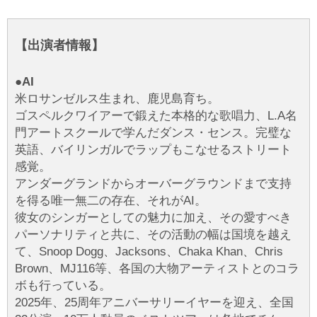
【出演者情報】
●AI
米ロサンゼルス生まれ、鹿児島育ち。
ゴスペルクワイアーで鍛えた本格的な歌唱力、L.A名
門アートスクールで学んだダンス・センス。完璧な
英語、バイリンガルでラップもこなせるストリート
感覚。
アンダーグランドからオーバーグラウンドまで支持
を得る唯一無二の存在、それがAI。
彼女のシンガーとしての魅力に加え、その愛すべき
パーソナリティと共に、その活動の幅は国境を越え
て、Snoop Dogg、Jacksons、Chaka Khan、Chris
Brown、MJ116等、各国の大物アーティストとのコラ
ボも行っている。
2025年、25周年アニバーサリーイヤーを迎え、全国