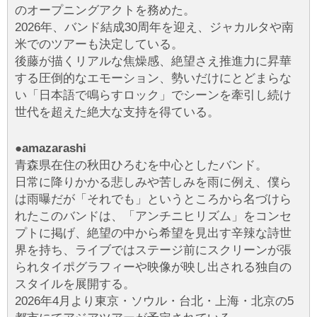
のオープニングアクトを務めた。
2026年、バンド結成30周年を迎え、ジャカルタや南
米でのツアーも決定している。
後藤が描くリアルな焦燥感、絶望さえ推進力に昇華
する圧倒的なエモーション、勢いだけにとどまらな
い「日本語で鳴らすロック」でシーンを牽引し続け
世代を超えた絶大な支持を得ている。
●amazarashi
青森県在住の秋田ひろむを中心としたバンド。
日常に降りかかる悲しみや苦しみを雨に例え、僕ら
は雨曝だが「それでも」というところから名づけら
れたこのバンドは、「アンチニヒリズム」をコンセ
プトに掲げ、絶望の中から希望を見出す辛辣な詩世
界を持ち、ライブではステージ前にスクリーンが張
られタイポグラフィーや映像が映し出される独自の
スタイルを展開する。
2026年4月より東京・ソウル・台北・上海・北京の5