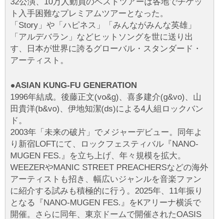
32公演、10万人動員のベストツアーは各地でチケッ
ト入手困難なプレミアムツアーとなった。
「Story」や「ハピネス」「みんながみんな英雄」
「アルデバラン」などヒットソングを世に送り出
す、日本が世界に誇るグローバル・スタンダード・
アーティスト。
●ASIAN KUNG-FU GENERATION
1996年結成。後藤正文(vo&g)、喜多建介(g&vo)、山
田貴洋(b&vo)、伊地知潔(ds)による4人組ロックバン
ド。
2003年「未来の破片」でメジャーデビュー。同年よ
り新宿LOFTにて、ロックフェスティバル『NANO-
MUGEN FES.』を立ち上げ、年々規模を拡大。
WEEZERやMANIC STREET PREACHERSなどの海外
アーティストも招き、幅広いジャンルを音楽ファン
に紹介する試みも積極的に行う。2025年、11年振り
となる『NANO-MUGEN FES.』をKアリーナ横浜で
開催。さらに同年、東京ドームで開催されたOASIS