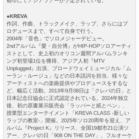
都市にてアジアツアーが予定されている。
●KREVA
作詞、作曲、トラックメイク、ラップ、さらにはプ
ロデュースまで、すべて自身で行う。
2004年「音色」でソロメジャーデビュー。
2ndアルバム『愛・自分博』がHIP-HOPソロアーティ
ストとして、史上初のオリコン週間アルバムランキ
ング初登場1位を獲得、アジア人初『MTV
Unplugged』出演、ブロードウェイミュージカル「ム
ーラン・ルージュ」などの日本語詞を担当、様々な
アーティストへの楽曲提供やプロデュースをするな
ど、幅広く活動。2013年9月08日は「クレバの日」と
日本記念日協会に正式認定されている。2024年独立
後、初の原書展示販売会「ラッパーと紙とペン」、
授業型エンターテイメント「KREVA CLASS -新しい
ラップの教室-」開催。2025年ソロ20周年を迎え、ア
ルバム『Project K』リリース、全国19都市21公演ツ
アー、クレバの日「908 ON THE DAY」、フルオーケ