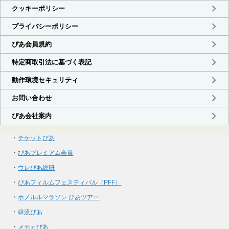
・
チケットぴあ
・
ぴあプレミアム会員
・
ウレぴあ総研
・
ぴあフィルムフェスティバル（PFF）
・
ホノルルマラソン ぴあツアー
・
韓流ぴあ
・
メモカぴあ