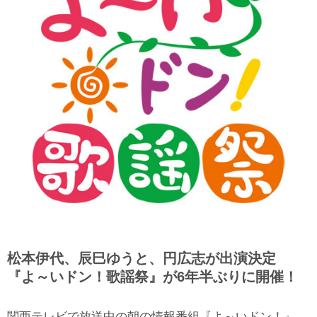
松本伊代、辰巳ゆうと、円広志が出演決定
『よ～いドン！歌謡祭』が6年半ぶりに開催！
関西テレビで放送中の朝の情報番組『よ～いドン！』