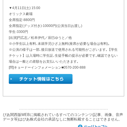
▼4月11日(土) 15:00
オリックス劇場
全席指定-8800円
全席指定(グッズ付き)-10000円(公演当日お渡し)
学生-3300円
[出演]円広志／松本伊代／辰巳ゆうと／他
※小学生以上有料､未就学児ひざ上無料(座席が必要な場合は有料)｡
※公演の様子は一部､後日放送で使用される可能性がございます｡【学生
チケット】は入場時に学生証､生徒手帳の提示が必要です｡確認できない
場合は一般との差額をお支払いいただきます｡
[問]キョードーインフォメーション■0570-200-888
ぴあ関西版WEBに掲載されているすべてのコンテンツ(記事、画像、音声
データ等)はぴあ株式会社の承諾なしに無断転載することはできません。