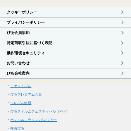
・
チケットぴあ
・
ぴあプレミアム会員
・
ウレぴあ総研
・
ぴあフィルムフェスティバル（PFF）
・
ホノルルマラソン ぴあツアー
・
韓流ぴあ