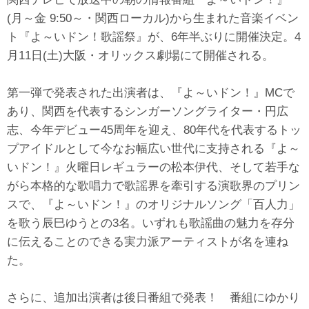
(月～金 9:50～・関西ローカル)から生まれた音楽イベン
ト『よ～いドン！歌謡祭』が、6年半ぶりに開催決定。4
月11日(土)大阪・オリックス劇場にて開催される。
第一弾で発表された出演者は、『よ～いドン！』MCで
あり、関西を代表するシンガーソングライター・円広
志、今年デビュー45周年を迎え、80年代を代表するトッ
プアイドルとして今なお幅広い世代に支持される『よ～
いドン！』火曜日レギュラーの松本伊代、そして若手な
がら本格的な歌唱力で歌謡界を牽引する演歌界のプリン
スで、『よ～いドン！』のオリジナルソング「百人力」
を歌う辰巳ゆうとの3名。いずれも歌謡曲の魅力を存分
に伝えることのできる実力派アーティストが名を連ね
た。
さらに、追加出演者は後日番組で発表！ 番組にゆかり