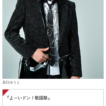
辰巳ゆうと
『よ～いドン！歌謡祭』