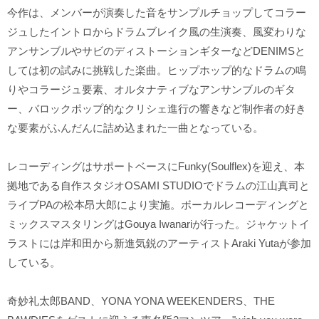
今作は、メンバーが演奏した音をサンプルチョップしてコラー
ジュしたイントロからドラムブレイク風の生演奏、風変わりな
アンサンブルやサビのディストーションギターなどDENIMSと
しては初の試みに挑戦した楽曲。ヒップホップ的なドラムの鳴
りやコラージュ要素、オルタナティブなアンサンブルのギタ
ー、バロックポップ的なクリシェ進行の響きなど制作者の好き
な要素がふんだんに詰め込まれた一曲となっている。
レコーディングはサポートベースにFunky(Soulflex)を迎え、本
拠地である自作スタジオOSAMI STUDIOでドラムの江山真司と
ライブPAの松本昂大郎により実施。ボーカルレコーディングと
ミックスマスタリングはGouya Iwanariが行った。ジャケットイ
ラストには岸和田から新進気鋭のアーティストAraki Yutaが参加
している。
奇妙礼太郎BAND、YONA YONA WEEKENDERS、THE