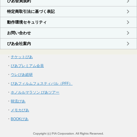
・
チケットぴあ
・
ぴあプレミアム会員
・
ウレぴあ総研
・
ぴあフィルムフェスティバル（PFF）
・
ホノルルマラソン ぴあツアー
・
韓流ぴあ
・
メモカぴあ
・
BOOKぴあ
Copyright (c) PIA Corporation. All Rights Reserved.