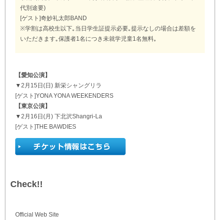
代別途要)
[ゲスト]奇妙礼太郎BAND
※学割は高校生以下｡当日学生証提示必要｡提示なしの場合は差額を
いただきます｡保護者1名につき未就学児童1名無料｡
【愛知公演】
▼2月15日(日) 新栄シャングリラ
[ゲスト]YONA YONA WEEKENDERS
【東京公演】
▼2月16日(月) 下北沢Shangri-La
[ゲスト]THE BAWDIES
Check!!
Official Web Site