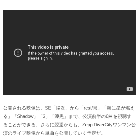
公開される映像は、SE「陽炎」から「rest/息」「海に星が燃え
る」「Shadow」「3」「漆黒」まで、公演前半の6曲を視聴す
ることができる。さらに翌週からも、Zepp DiverCityワンマン公
演のライブ映像から単曲を公開していく予定だ。