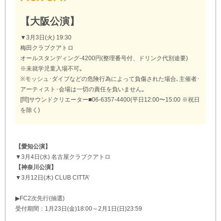
【大阪公演】
▼3月3日(火) 19:30
梅田クラブクアトロ
オールスタンディング-4200円(整理番号付、ドリンク代別途要)
※未就学児童入場不可｡
※モッシュ･ダイブなどの危険行為によって負傷された場合､主催者･
アーティスト･会場は一切の責任を負いません｡
[問]サウンドクリエーター■06-6357-4400(平日12:00〜15:00 ※祝日
を除く)
【愛知公演】
▼3月4日(水) 名古屋クラブクアトロ
【神奈川公演】
▼3月12日(木) CLUB CITTA’
▶︎FC2次先行(抽選)
受付期間：1月23日(金)18:00～2月1日(日)23:59