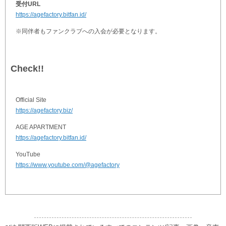
受付URL
https://agefactory.bitfan.id/
※同伴者もファンクラブへの入会が必要となります。
Check!!
Official Site
https://agefactory.biz/
AGE APARTMENT
https://agefactory.bitfan.id/
YouTube
https://www.youtube.com/@agefactory