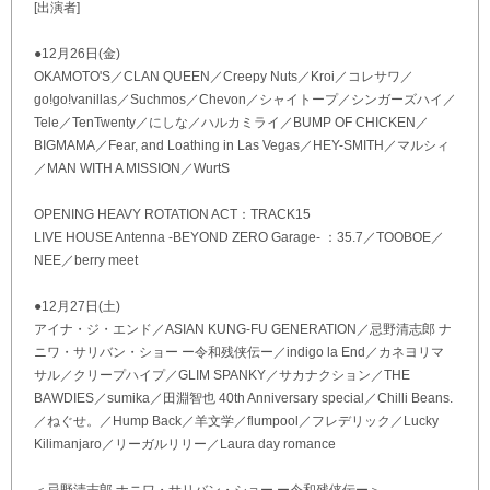
[出演者]
●12月26日(金)
OKAMOTO'S／CLAN QUEEN／Creepy Nuts／Kroi／コレサワ／
go!go!vanillas／Suchmos／Chevon／シャイトープ／シンガーズハイ／
Tele／TenTwenty／にしな／ハルカミライ／BUMP OF CHICKEN／
BIGMAMA／Fear, and Loathing in Las Vegas／HEY-SMITH／マルシィ
／MAN WITH A MISSION／WurtS
OPENING HEAVY ROTATION ACT：TRACK15
LIVE HOUSE Antenna -BEYOND ZERO Garage- ：35.7／TOOBOE／
NEE／berry meet
●12月27日(土)
アイナ・ジ・エンド／ASIAN KUNG-FU GENERATION／忌野清志郎 ナ
ニワ・サリバン・ショー ー令和残侠伝ー／indigo la End／カネヨリマ
サル／クリープハイプ／GLIM SPANKY／サカナクション／THE
BAWDIES／sumika／田淵智也 40th Anniversary special／Chilli Beans.
／ねぐせ。／Hump Back／羊文学／flumpool／フレデリック／Lucky
Kilimanjaro／リーガルリリー／Laura day romance