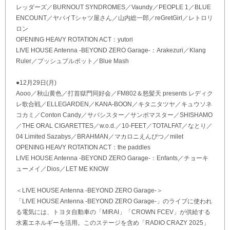
レッダーズ／BURNOUT SYNDROMES／Vaundy／PEOPLE 1／BLUE
ENCOUNT／ヤバイTシャツ屋さん／山内総一郎／reGretGirl／レトロリ
ロン
OPENING HEAVY ROTATION ACT：yutori
LIVE HOUSE Antenna -BEYOND ZERO Garage-：Arakezuri／Klang
Ruler／プッシュプルポット／Blue Mash
●12月29日(月)
Aooo／秋山黄色／打首獄門同好会／FM802＆怒髪天 presents レディク
レ歌合戦／ELLEGARDEN／KANA-BOON／キタニタツヤ／キュウソネ
コカミ／Conton Candy／サバシスター／サンボマスター／SHISHAMO
／THE ORAL CIGARETTES／w.o.d.／10-FEET／TOTALFAT／なとり／
04 Limited Sazabys／BRAHMAN／マカロニえんぴつ／milet
OPENING HEAVY ROTATION ACT：the paddles
LIVE HOUSE Antenna -BEYOND ZERO Garage-：Enfants／チョーキ
ューメイ／Dios／LET ME KNOW
＜LIVE HOUSE Antenna -BEYOND ZERO Garage-＞
「LIVE HOUSE Antenna -BEYOND ZERO Garage-」のライブに使われ
る電気には、トヨタ自動車の「MIRAI」「CROWN FCEV」が供給する
水素エネルギーを活用。このステージを含め「RADIO CRAZY 2025」