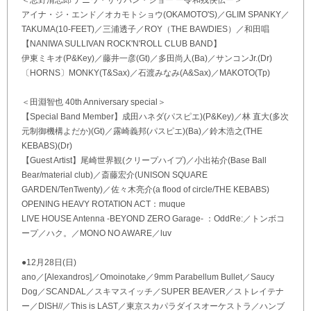
＜忌野清志郎 ナニワ・サリバン・ショー ー令和残侠伝ー＞
アイナ・ジ・エンド／オカモトショウ(OKAMOTO'S)／GLIM SPANKY／
TAKUMA(10-FEET)／三浦透子／ROY（THE BAWDIES）／和田唱
【NANIWA SULLIVAN ROCK'N'ROLL CLUB BAND】
伊東ミキオ(P&Key)／藤井一彦(Gt)／多田尚人(Ba)／サンコンJr.(Dr)
〔HORNS〕MONKY(T&Sax)／石渡みなみ(A&Sax)／MAKOTO(Tp)
＜田淵智也 40th Anniversary special＞
【Special Band Member】成田ハネダ(パスピエ)(P&Key)／林 直大(多次
元制御機構よだか)(Gt)／露崎義邦(パスピエ)(Ba)／鈴木浩之(THE
KEBABS)(Dr)
【Guest Artist】尾崎世界観(クリープハイプ)／小出祐介(Base Ball
Bear/material club)／斎藤宏介(UNISON SQUARE
GARDEN/TenTwenty)／佐々木亮介(a flood of circle/THE KEBABS)
OPENING HEAVY ROTATION ACT：muque
LIVE HOUSE Antenna -BEYOND ZERO Garage- ：OddRe:／トンボコ
ープ／ハク。／MONO NO AWARE／luv
●12月28日(日)
ano／[Alexandros]／Omoinotake／9mm Parabellum Bullet／Saucy
Dog／SCANDAL／スキマスイッチ／SUPER BEAVER／ストレイテナ
ー／DISH//／This is LAST／東京スカパラダイスオーケストラ／ハンブ