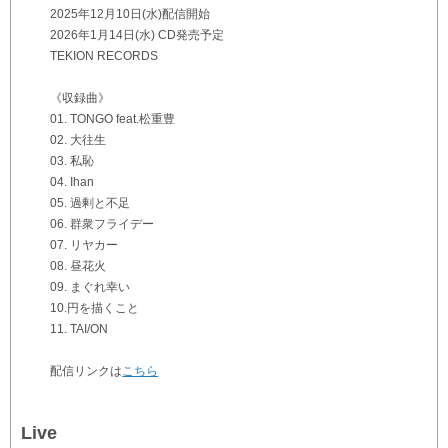
2025年12月10日(水)配信開始
2026年1月14日(水) CD発売予定
TEKION RECORDS
《収録曲》
01. TONGO feat.松重豊
02. 大往生
03. 私恥
04. Ihan
05. 過剰と不足
06. 群衆フライデー
07. リヤカー
08. 昼花火
09. まぐれ幸い
10.円を描くこと
11. TAI/ON
配信リンクは
こちら
Live