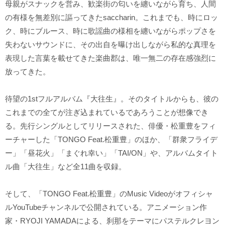
母親がスナックを営み、歓楽街の匂いを纏いながら育ち、人間
の有様を無差別に謳ってきたsaccharin。これまでも、時にロッ
ク、時にブルース、時に歌謡曲の様相を纏いながらポップさを
失わないサウンドに、その出自を曝け出しながら私的な真理を
表現した言葉を載せてきた楽曲郡は、唯一無二の存在感強烈に
放ってきた。
待望の1stフルアルバム『大往生』。そのタイトルからも、彼の
これまでの全てが注ぎ込まれているであろうことが想像でき
る。先行シングルとしてリリースされた、俳優・松重豊をフィ
ーチャーした「TONGO Feat.松重豊」のほか、「群衆フライデ
ー」「昼花火」「まぐれ幸い」「TAI/ON」や、アルバムタイト
ル曲「大往生」など全11曲を収録。
そして、「TONGO Feat.松重豊」のMusic Videoがオフィシャ
ルYouTubeチャンネルで公開されている。アニメーション作
家・RYOJI YAMADAによる、刹那をテーマにパステルクレヨン