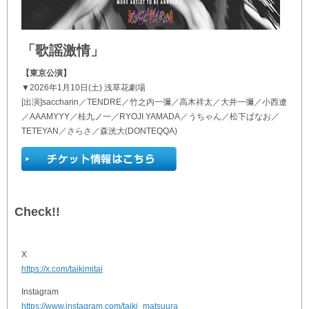
「歌謡激情」
【東京公演】
▼2026年1月10日(土) 浅草花劇場
[出演]saccharin／TENDRE／竹之内一彌／高木祥太／大井一彌／小西遼
／AAAMYYY／桂九ノ一／RYOJI YAMADA／うちゃん／松下ぱなお／
TETEYAN／さらさ／森洸大(DONTEQQA)
Check!!
X
https://x.com/taikimitai
Instagram
https://www.instagram.com/taiki_matsuura