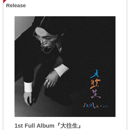
Release
1st Full Album『大往生』