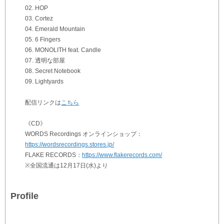
02. HOP
03. Cortez
04. Emerald Mountain
05. 6 Fingers
06. MONOLITH feat. Candle
07. 透明な部屋
08. Secret Notebook
09. Lightyards
配信リンクは
こちら
《CD》
WORDS Recordings オンラインショップ：
https://wordsrecordings.stores.jp/
FLAKE RECORDS：
https://www.flakerecords.com/
※全国流通は12月17日(水)より
Profile