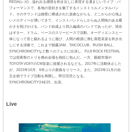
REGA(レガ)…溢れ出る感情を剥き出しに表現する凄まじいライブ・パ
フォーマンスで、各地の音好きを魅了するインストゥルメンタルバン
ド。そのサウンドは緻密に構成された楽曲ながらも、どこからか心地よ
いメロディーが湧いてきて、インストバンドらしからぬ人間味のある暖
かさを投げかける。バンド結成より四人編成のバンドであったが、現在
はギター、ドラム、ベースのスリーピースで活動。オーディエンスと一
体になって音と戯れるように遊び、人間の根源に潜む喜怒哀楽を剥き出
しにする演奏で、これまで朝霧JAM、TAICOCLUB、RUSH BALL、
SYNCHRONICITYなど数々のフェスに出演し、FUJI ROCK FESTIVAL
では前夜祭のトリを務め会場を熱狂に包んだ。一方、眼鏡市場や
TOYOTA VOXYのCM音楽に抜擢されるなども。2017年に活動休止した
が、2023年10月、6年ぶりの新曲をリリース。また、2023年11月の自
主企画でライブ活動を再開し、即日完売となる。
SYNCHRONICITY'24&'25、出演。
Live