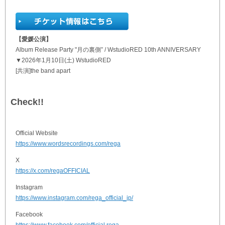
【愛媛公演】
Album Release Party "月の裏側” / WstudioRED 10th ANNIVERSARY
▼2026年1月10日(土) WstudioRED
[共演]the band apart
Check!!
Official Website
https://www.wordsrecordings.com/rega
X
https://x.com/regaOFFICIAL
Instagram
https://www.instagram.com/rega_official_jp/
Facebook