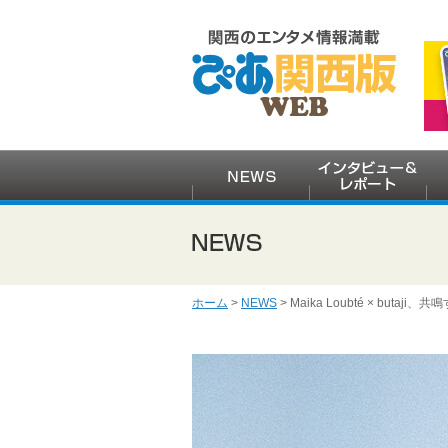
ホーム
>
NEWS
> Maika Loubté × butaji