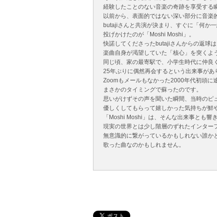
経験したことのない音楽の奇跡を享受する
以前から、表面的ではない深い部分に音楽
butajiさんと共演が決まり、すぐに「何
投げかけたのが「Moshi Moshi」。
快諾してくださったbutajiさんからの返球
楽曲自身が渇望していた「核心」を突くよ
同じ頃、家の最寄駅で、小学生時代に仲良
25年ぶりに偶然再会するという出来事があ
Zoomもメールもなかった2000年代初頭
まさかのタイミングで蘇ったのです。
思いがけずその声を聞いた瞬間、当時のピ
優しくしてもらって嬉しかった気持ちが鮮
「Moshi Moshi」は、そんな出来事とも
現実の世界とは少し階層のずれたインター
無意識的に繋がっているかもしれない誰か
歌った曲なのかもしれません。