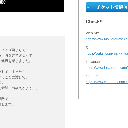
Check!!
Web Site
https://www.maikaloubte.c
X
、ノイズ混じりで
https://twitter.com/maika_lo
ら、時を経て連なって
な経過を感じました。
Instagram
https://www.instagram.com
忘れてしまったら
YouTube
いくことに対して、
https://www.youtube.com/c
に。
た希望に出会えるように。
素敵で、
謝します。
、