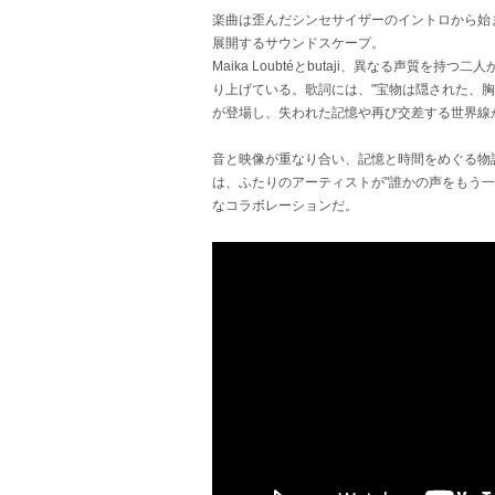
楽曲は歪んだシンセサイザーのイントロから始
展開するサウンドスケープ。
Maika Loubtéとbutaji、異なる声質を
り上げている。歌詞には、"宝物は隠された、胸
が登場し、失われた記憶や再び交差する世界線
音と映像が重なり合い、記憶と時間をめぐる物語は新
は、ふたりのアーティストが"誰かの声をもう一
なコラボレーションだ。