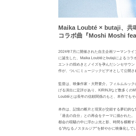
Maika Loubté × butaj
コラボ曲『Moshi Moshi fea
2024年7月に開催された自主企画ツーマンライブ「
に誕生した、Maika Loubtéとbutajiによるコラボ楽曲
エントの煌めきとノイズを孕んだシンセサウン
作が、ついにミュージックビデオとして公開さ
監督は、映像作家・大野要介。フィルムルックの
げる演出に定評があり、KIRINJIなど数多くの
Loubtéとは長年の信頼関係のもと、本作でも
本作は、記憶の断片と現実が交錯する夢幻的な
「過去の自分」との再会をテーマに描かれた。
都会の喧騒の中に浮かぶ光と影、時間を横断す
る"内なるノスタルジア"を鮮やかに映像化して