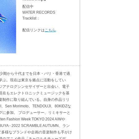
配信中
WATER RECORDS
Tracklist：
配信リンクは
こちら
楽家。幼少期から十代までを日本・パリ・香港で過
学ぶ。現在は東京を拠点に活動をしてい
ジアナログシンセサイザーと出会い、電子
現在もエレクトロニックミュージックを基
楽制作に取り組んでいる。自身の作品リリ
、Sen Morimoto、TENDOUJI、80KIDZな
グに参加。 プロデューサー、リミキサーと
ashion Week TOKYO 2024 A/Wや
BUYA - 2022 SCRAMBLE AUTUMN、ラン
Oなど多様なブランドや企画の音楽制作も手がけ
督のアニメ作品「キャロル＆チューズデ