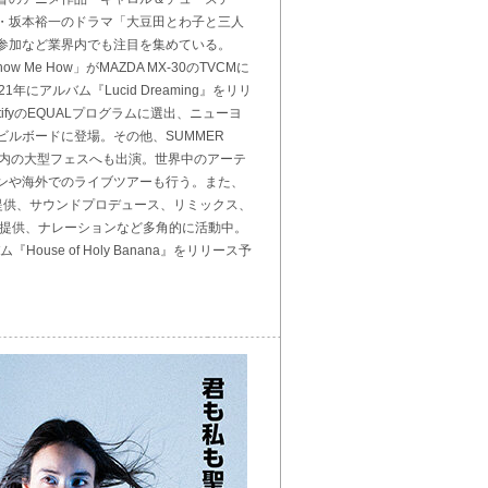
・坂本裕一のドラマ「大豆田とわ子と三人
参加など業界内でも注目を集めている。
w Me How」がMAZDA MX-30のTVCMに
年にアルバム『Lucid Dreaming』をリリ
tifyのEQUALプログラムに選出、ニューヨ
ビルボードに登場。その他、SUMMER
の国内の大型フェスへも出演。世界中のアーテ
ンや海外でのライブツアーも行う。また、
提供、サウンドプロデュース、リミックス、
唱提供、ナレーションなど多角的に活動中。
House of Holy Banana』をリリース予