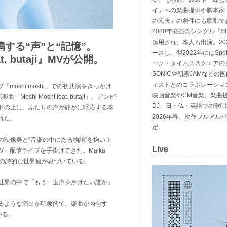
イ」への楽曲提供や脚本家
の元夫」の劇伴にも歌唱で
2020年発売のシングル「Sho
起用され、本人も出演。2021
i、共鳴する“声”と“記憶”。
ースし、翌2022年にはSpo
t. butaji』MVが公開。
ーク・タイムズスクエアの
SONICや朝霧JAMなど
ィストとのコラボレーショ
moshi moshi」での初共演をきっかけ
映画音楽やCM音楽、楽曲
「Moshi Moshi feat. butaji」。アンビ
DJ、日・仏・英語での歌
ドの上に、ふたりの声が静かに呼応する本
2026年春、次作フルアルバム『
れた。
定。
映像美と"音楽の中にある物語"を掬い上
Live
MV・配信ライブを手掛けてきた。Maika
その詩的な世界観が息づいている。
世界の中で「もう一度声をかけたい誰か」
るような演出が印象的で、楽曲が内包す
いる。