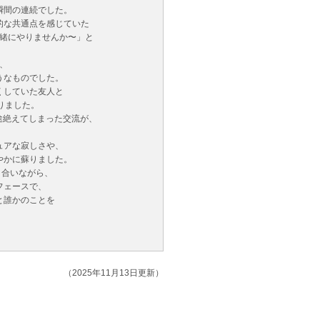
瞬間の連続でした。
的な共通点を感じていた
か一緒にやりませんか〜」と
は、
うなものでした。
くしていた友人と
りました。
に途絶えてしまった交流が、
ュアな寂しさや、
やかに蘇りました。
響き合いながら、
フェースで、
と誰かのことを
（2025年11月13日更新）