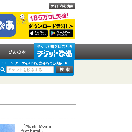
『Moshi Moshi
feat.butaji』