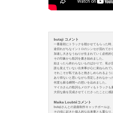
butaji コメント
一番最初にトラックを聴かせてもらった時
途切れがちなイントロのシンセが流れてか
加速し大きなうねりが生まれていく必然的
その印象から歌詞を書き始めました。
始まったら終わらないものばかりで、私が
誰も覚えていない出来事が心に束ねられて
それこそが私であると抱きしめられるよう
あり得ないと思いながら否定しきれなかっ
何度も蘇る瞬間への想いを込めました。
マイカさんの歌詞もメロディもトラックも
大切な曲を完成させてくださったことに感
Maika Loubtéコメント
butajiさんとの楽曲制作キャッチボールは、
その頃に起きた個人的な出来事とも重なり