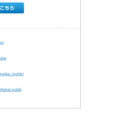
om/
ubte
/maika_loubte/
/MaikaLoubté