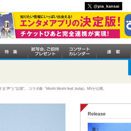
@pia_kansai
、共鳴する“声”と“記憶”。 コラボ曲『Moshi Moshi feat. butaji』MVが公開。
Release