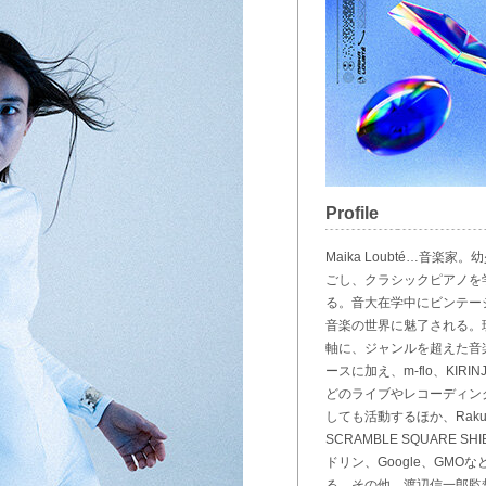
Profile
Maika Loubté…音
ごし、クラシックピアノを
る。音大在学中にビンテー
音楽の世界に魅了される。
軸に、ジャンルを超えた音
ースに加え、m-flo、KIRINJI
どのライブやレコーディン
しても活動するほか、Rakuten F
SCRAMBLE SQUARE SHI
ドリン、Google、GM
る。その他、渡辺信一郎監