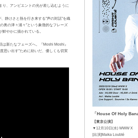
まり、アンビエントの光が差し込むように
持つ二人が、静けさと熱を行き来する"声の対話"を織
の奥の津々浦々"という象徴的なフレーズ
が鮮やかに描かれている。
たなフェーズへ。『Moshi Moshi』
度思い出す"ために紡いだ、優しくも切実
「House Of Holy Ba
【東京公演】
▼12月10日(水) WWW X
[出演]Maika Loubté