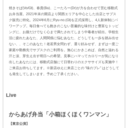
焼きそば(Vo/Gt)、春貴(Ba)、こーたろー(Dr)が力を合わせて営む移動式
お弁当屋。2021年末の開店より関西エリアを中心とした出店とサブス
ク販売に特化。2024年6月にRyu-no.(Gt)を正式採用し、4人新体制にパ
ワーアップ。毎日食べても飽きのこない普遍的な味付けと豊富なトッピ
ングに、お腹だけでなく心まで満たされてしまう中毒者が続出。学校生
活に疲れたあなた、人間関係に悩むあなた、どうしても一歩を踏み出せ
ない、、そこのあなた！老若男女問わず、選り好みせず、まずは一度ご
家庭や勤務先でサブスクのご利用を。無心にかきこめば、自然と溢れる
汗と涙、芽生え出す明日への希望。見事にハマってカロリーが気になり
出したあなたには、移動式店舗にて日替わりのエクササイズも実施中！
ご来店お待ちしてます。※新店ゆえに来店ごとの “味のブレ” はどうして
も発生してしまいます。予めご了承ください。
Live
からあげ弁当「小箱ほくほくワンマン」
【東京公演】