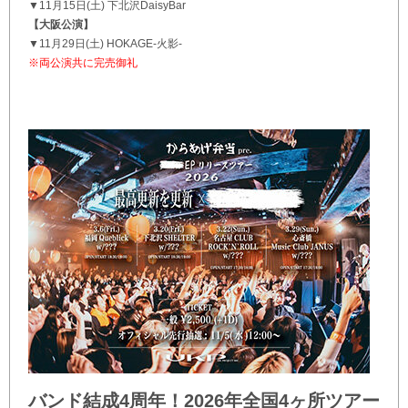
▼11月15日(土) 下北沢DaisyBar
【大阪公演】
▼11月29日(土) HOKAGE-火影-
※両公演共に完売御礼
バンド結成4周年！2026年全国4ヶ所ツアー