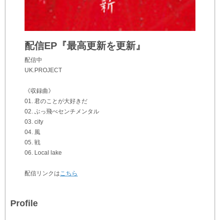
配信EP『最高更新を更新』
配信中
UK.PROJECT
《収録曲》
01. 君のことが大好きだ
02. ぶっ飛べセンチメンタル
03. city
04. 風
05. 戦
06. Local lake
配信リンクは
こちら
Profile