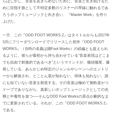
らはしかし、音楽をあきらめないために、音楽と生き続けるた
めに目指す旗として不特定多数のリスナーの琴線に触れるであ
ろうポップミュージックと向き合い、『Master Work』を作り
上げた。
一方、この『ODD FOOT WORKS 2』はタイトルからも2017年
3月にフリーダウンロードでリリースした初作『ODD FOOT
WORKS』（当時の名義は踊Foot Works）の続編とも捉えられ
るように、彼らが最初から持ち合わせている"音楽表現はどこま
でも自由で刺激的であるべき"というマインドが、徹頭徹尾、爆
発している。あらかじめ特定のジャンルやシーンへのエントリ
ーから解放され、とことん底が知れない、得体も知れない、誰
にも似ていない音楽を創造する。その音楽は極めて無軌道かつ
ドープでありながら、真新しいポップミュージックとしての光
輝と中毒性を放つ──そんなODD Foot Worksの原点が劇的なま
でに更新されている。それが、この『ODD FOOT WORKS 2』
である。