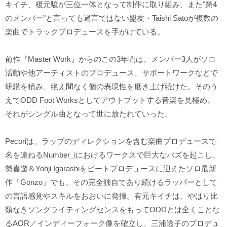
キイチ、榎元駿が三位一体となって制作に取り組み、また"第4
のメンバー"と言っても過言ではない盟友・Taishi Satoが複数の
楽曲でトラックプロデュースを手がけている。
前作『Master Work』からのこの3年間は、メンバー3人がソロ
活動や他アーティストのプロデュース、サポートワークなどで
研鑽を積み、絶え間なく個の表現性を磨き上げ続けた。そのう
えでODD Foot Worksとしてアウトプットする音楽を見極め、
それがシングル曲となって世に放たれていった。
Pecoriは、ラップのディレクションを含む楽曲プロデュースで
名を連ねるNumber_iにおけるワークスで巨大なバズを起こし、
勢喜遊＆Yohji Igarashiをビートプロデュースに迎えたソロ最新
作「Gonzo」でも、その完全独自であり続けるラッパーとして
の言語感覚やスキルをおおいに発揮。有元キイチは、やはり比
類なきソングライティングセンスをもってODDとは全くことな
るAOR／インディーフォーク像を確立し、三浦透子のプロデュ