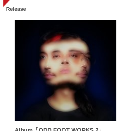
Release
Album「ODD FOOT WORKS 2」