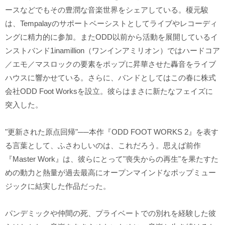
ースなどでもその豊潤な音楽世界をシェアしている。榎元駿
は、Tempalayのサポートベーシストとしてライブやレコーディ
ングに精力的に参加。またODD以前から活動を展開しているイ
ンストバンド1inamillion（ワンインアミリオン）ではハードコア
／エモ／マスロックの要素をポップに昇華させた轟音をライブ
ハウスに響かせている。さらに、バンドとしてはこの春に株式
会社ODD Foot Worksを設立。彼らはまさに新たなフェイズに
突入した。
"更新された原点回帰"──本作『ODD FOOT WORKS 2』を表す
る言葉として、ふさわしいのは、これだろう。思えば前作
『Master Work』は、彼らにとって"喪失からの再生"を果たすた
めの動力と熱量が過去最高にオープンマインドなポップミュー
ジックに結実した作品だった。
パンデミックや仲間の死、プライベートでの別れを経験した彼