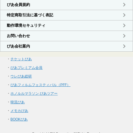
・
チケットぴあ
・
ぴあプレミアム会員
・
ウレぴあ総研
・
ぴあフィルムフェスティバル（PFF）
・
ホノルルマラソン ぴあツアー
・
韓流ぴあ
・
メモカぴあ
・
BOOKぴあ