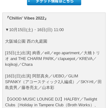
『Chillin' Vibes 2022』
▼10月15日(土)・16日(日) 11:00
大阪城公園 西の丸庭園
[15日(土)出演] 絢香／eill／ego apartment／大橋トリ
オ and THE CHARM PARK／clapuepot／KREVA／
kojikoji／Chara
[16日(日)出演] 阿部真央／UEBO／GLIM
SPANKY（アコースティック2人編成）／SKY-HI／田
島貴男／藤巻亮太／山本彩
【GOOD MUSIC LOUNGE DJ】HALFBY／Twilight
Clubs［Holiday in Tampere Club（Broth Works）、