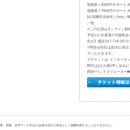
視聴券＋6000円サポート-8
視聴券＋7000円サポート-9
[出演]番匠谷紗衣／Anly／根
／他
※この公演はオンライン動
予定のため変更の可能性あり｡【
合せ】電話:017-718-3572/メー
※問合せ対応は該当公演(土
ていただきます｡
※チケットは､インターネッ
間中はお1人様1申し込みに
[問]サウンドクリエーター■06-
記事、画像、音声データ等)はぴあ株式会社の承諾なしに無断転載することはできません。