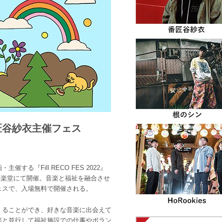
匠谷紗衣主催フェス
る『Fill RECO FES 2022』
化音楽堂にて開催。音楽と福祉を融合させ
ェスで、入場無料で開催される。
くることができ、好きな音楽に出会えて
楽と並行して福祉施設での仕事やボラン