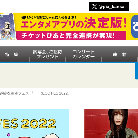
@pia_kansai
主催フェス 『Fill RECO FES 2022』