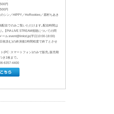
500円
500円
のシン／HIPPY／HoRookies／眉村ちあき
画配信でのみご覧いただけます｡配信時間は
PIA LIVE STREAM視聴についての問
ル:event@linkst.jp(平日10:00-18:00)
日祝含む)の終演後1時間程度で終了とさせ
ト(PC･スマートフォン)のみで販売｡販売期
つき1枚まで｡
6357-4400