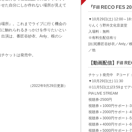
させた自分にしか作れない場所が見えて
『Fill RECO FES 2
▼10月29日(土) 12:00～18:
の場所』。これまでライブに行く機会の
りんくう野外文化音楽堂
楽に触れられるきっかけを作りたいとい
入場料：無料
出演は、番匠谷紗衣、Anly、根のシ
※有料生配信有り
[出演]番匠谷紗衣／Anly／根
／他
信チケットは発売中。
【動画配信】Fill REC
チケット発売中 Pコード：7
▼10月29日(土) 11:30
（2022年9月29日更新）
※11月5日(土)23:59ま
PIA LIVE STREAM
視聴券-2500円
視聴券＋1000円サポート-3
視聴券＋2000円サポート-4
視聴券＋3000円サポート-5
視聴券＋4000円サポート-6
視聴券＋5000円サポート-7