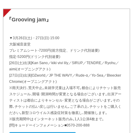
『Grooving jam』
▼3月26日(土)・27日(日) 15:00
大阪城音楽堂
プレミアムシート-7200円(前方指定、ドリンク代別途要)
指定-5200円(ドリンク代別途要)
[26日(土)出演]Kan Sano／kiki vivi lily／SIRUP／TENDRE／Ryohu／
aimi(オープニングアクト)
[27日(日)出演]OZworld／JP THE WAVY／Rude-α／Yo-Sea／Bleecker
Chrome(オープニングアクト)
※雨天決行､荒天中止｡未就学児童は入場不可｡都合によりチケット販売
スケジュール､開場･開演時間が変更となる場合がございます｡出演アー
ティストは都合によりキャンセル･変更となる場合がございます｡その
際､チケットの払い戻しは行いません｡ご了承の上､チケットをご購入く
ださい｡新型コロウイルス感染症対策を徹底し､開催致します｡
※販売期間中はインターネット販売のみ｡1人1公演4枚まで｡
[問]キョードーインフォメーション■0570-200-888