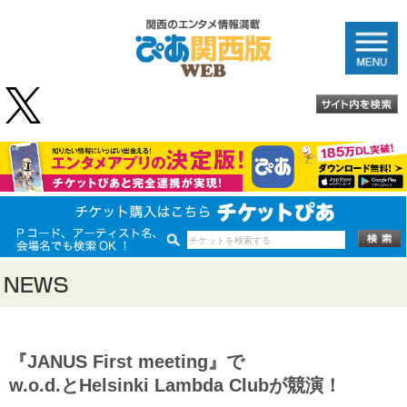
『JANUS First meeting』で
w.o.d.とHelsinki Lambda Clubが競演！