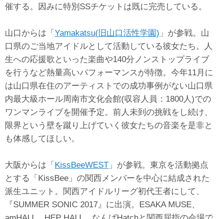
催する。因みに特別SSチケットは既に完売している。
山口からは「
Yamakatsu(旧山口活性学園)
」が参戦。山
口県のご当地アイドルとして活動している彼女たち。人
生への応援歌といった楽曲や140分ノンストップライブ
を行うなど熱量高いパフォーマンスが特徴。今年11月に
は山口県在住のアーティストでの成功事例がない山口県
内最大級ホール周南市文化会館(収容人員：1800人)での
ワンマンライブを開催予定。前人未到の挑戦をし続け、
限界という壁を蹴り上げていく彼女たちの音楽を是非と
も体感してほしい。
大阪からは「
KissBeeWEST
」が参戦。東京を活動拠点
とする「KissBee」の関西メンバーを中心に結成された
派生ユニット。関西アイドルリーグ初代王者にして、
『SUMMER SONIC 2017』に出演。ESAKA MUSE、
amHALL、HEP HALL、なんばHatchと関西屈指の会場で