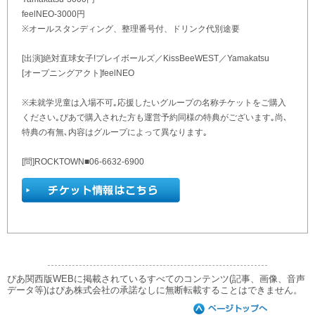
feelNEO-3000円
※オールスタンディング、整理番号付、ドリンク代別途要
[出演]絶対直球女子!プレイボールズ／KissBeeWEST／Yamakatsu
[オープニングアクト]feelNEO
※未就学児童は入場不可｡応援したいグループの名称チケットをご購入
ください｡ぴあで購入された方も運営予約同様の特典がございます｡尚､
特典の有無､内容はグループによって異なります｡
[問]ROCKTOWN■06-6632-6900
ぴあ関西版WEBに掲載されているすべてのコンテンツ(記事、画像、音声
データ等)はぴあ株式会社の承諾なしに無断転載することはできません。