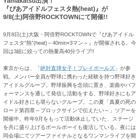
Yamakatsu出演！
『ぴあアイドルフェスタ熱(heat)』が
9/8(土)阿倍野ROCKTOWNにて開催!!
9月8日(土)大阪・阿倍野ROCKTOWNで『ぴあアイドル
フェスタ“熱”(heat)～40min×3マン～』が開催される。今
回は3組に絞っての熱量高40分ライブ!!
東京からは、「
絶対直球女子！プレイボールズ
」が参
戦。メンバー全員が野球に携わった経験を持つ野球好き
アイドルグループ。野球振興を念頭に置き、楽曲やパフ
ォーマンスを通して発信し活動をする、野球好きにもア
イドル好きにも堪らないグループ。この夏「真夏の死の
ロード第四章～ブロックサインで伝えたい～」ツアーを
開催中。昨年9月をもって活動休止していた、ステージ
を共に盛り上げるボールボーイも復活している。夜には
同会場にてツアーファイナルとなるワンマンライブを開