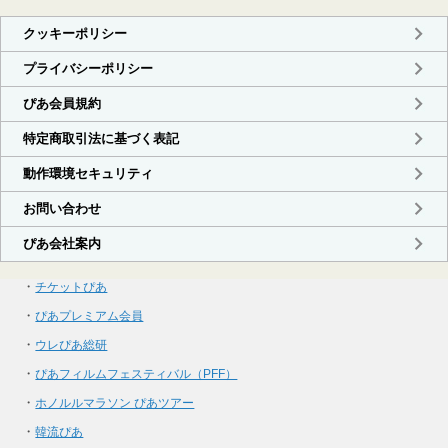
・
チケットぴあ
・
ぴあプレミアム会員
・
ウレぴあ総研
・
ぴあフィルムフェスティバル（PFF）
・
ホノルルマラソン ぴあツアー
・
韓流ぴあ