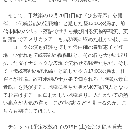
そして、千秋楽の12月20日(日)は『ぴあ寄席』を開
催。〈伝統芸能の逆襲編〉と題した昼13:00公演は、前
代未聞のパペット落語で世界を飛び回る笑福亭鶴笑、英
語落語でアメリカツアーも成功裏に収めた桂かい枝、ニ
ューヨーク公演も好評を博した浪曲師の春野恵子が登
場。いずれも伝統芸能の醍醐味と、その枠を大胆に取り
払ったダイナミックな表現で笑わせる猛者たちだ。そし
て〈伝統芸能の継承編〉と題した夕方17:00公演は、桂
雀々が登場。故桂米朝の十八番で知られる『地獄八景亡
者戯』を熱演する。地獄に落ちた男が水先案内人となっ
てお届けする、面白おかしい地獄巡り。大汗かいての熱
い高座が人気の雀々、この“地獄”をどう見せるのか、こ
ちらも期待してほしい。
チケットは予定枚数終了の19日(土)公演を除き発売