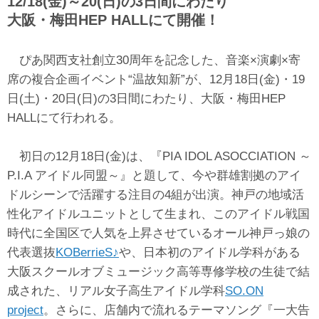
12/18(金)～20(日)の3日間にわたり
大阪・梅田HEP HALLにて開催！
ぴあ関西支社創立30周年を記念した、音楽×演劇×寄
席の複合企画イベント“温故知新”が、12月18日(金)・19
日(土)・20日(日)の3日間にわたり、大阪・梅田HEP
HALLにて行われる。
初日の12月18日(金)は、『PIA IDOL ASOCCIATION ～
P.I.A アイドル同盟～』と題して、今や群雄割拠のアイ
ドルシーンで活躍する注目の4組が出演。神戸の地域活
性化アイドルユニットとして生まれ、このアイドル戦国
時代に全国区で人気を上昇させているオール神戸っ娘の
代表選抜
KOBerrieS♪
や、日本初のアイドル学科がある
大阪スクールオブミュージック高等専修学校の生徒で結
成された、リアル女子高生アイドル学科
SO.ON
project
。
さらに、店舗内で流れるテーマソング『一大告