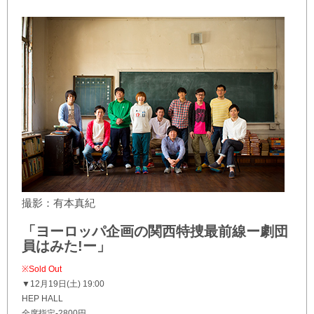
撮影：有本真紀
「ヨーロッパ企画の関西特捜最前線ー劇団
員はみた!ー」
※Sold Out
▼12月19日(土) 19:00
HEP HALL
全席指定-2800円