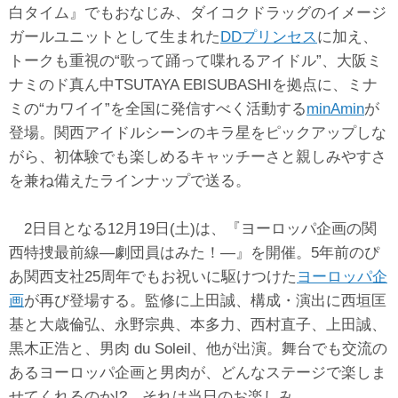
白タイム』でもおなじみ、ダイコクドラッグのイメージ
ガールユニットとして生まれた
DDプリンセス
に加え、
トークも重視の“歌って踊って喋れるアイドル”、大阪ミ
ナミのド真ん中TSUTAYA EBISUBASHIを拠点に、ミナ
ミの“カワイイ”を全国に発信すべく活動する
minAmin
が
登場。
関西アイドルシーンのキラ星をピックアップしな
がら、初体験でも楽しめるキャッチーさと親しみやすさ
を兼ね備えたラインナップで送る。
2日目となる12月19日(土)は、『ヨーロッパ企画の関
西特捜最前線―劇団員はみた！―』を開催。5年前のぴ
あ関西支社25周年でもお祝いに駆けつけた
ヨーロッパ企
画
が再び登場する。監修に上田誠、構成・演出に西垣匡
基と大歳倫弘、永野宗典、本多力、西村直子、上田誠、
黒木正浩と、男肉 du Soleil、他が出演。舞台でも交流の
あるヨーロッパ企画と男肉が、どんなステージで楽しま
せてくれるのか!? それは当日のお楽しみ。