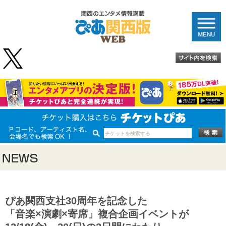
ぴあ関西支社30周年を記念した
「音楽×演劇×寄席」複合企画イベントが