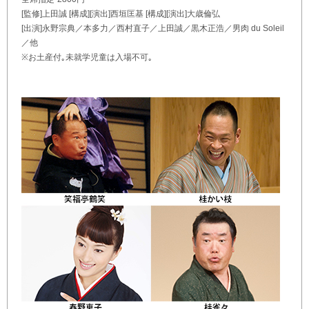
[監修]上田誠 [構成][演出]西垣匡基 [構成][演出]大歳倫弘
[出演]永野宗典／本多力／西村直子／上田誠／黒木正浩／男肉 du Soleil
／他
※お土産付｡未就学児童は入場不可｡