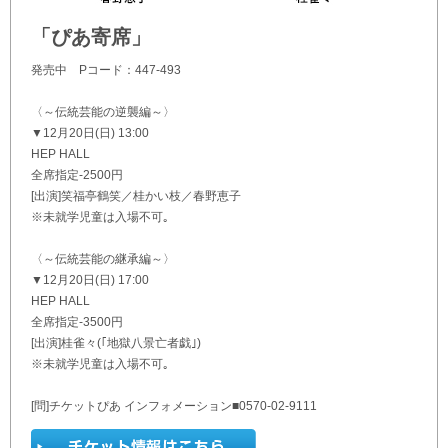
「ぴあ寄席」
発売中 Pコード：447-493
〈～伝統芸能の逆襲編～〉
▼12月20日(日) 13:00
HEP HALL
全席指定-2500円
[出演]笑福亭鶴笑／桂かい枝／春野恵子
※未就学児童は入場不可｡
〈～伝統芸能の継承編～〉
▼12月20日(日) 17:00
HEP HALL
全席指定-3500円
[出演]桂雀々(｢地獄八景亡者戯｣)
※未就学児童は入場不可｡
[問]チケットぴあ インフォメーション■0570-02-9111