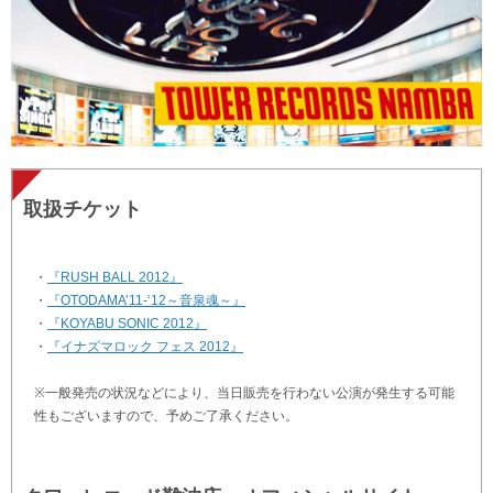
取扱チケット
・
『RUSH BALL 2012』
・
『OTODAMA’11-‘12～音泉魂～』
・
『KOYABU SONIC 2012』
・
『イナズマロック フェス 2012』
※一般発売の状況などにより、当日販売を行わない公演が発生する可能
性もございますので、予めご了承ください。