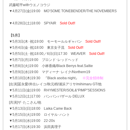
武藤昭平withウエノコウジ
▼4月27日(金)19:00 MO’SOME TONEBENDER/THE NOVEMBERS
▼4月28日(土)18:00 SPYAIR
Sold Out!!
【5月】
▼5月3日(木･祝)19:00 モーモールルギャバン
Sold Out!!
▼5月4日(金･祝)18:00 東京女子流
Sold Out!!
▼5月5日(土･祝)18:00／6日(日)17:30 WEAVER
Sold Out!!
▼5月7日(月)19:00 ブロンド･レッドヘッド
▼5月8日(火)19:00 小林香織/Black Berrys feat.Saltie
▼5月9日(水)19:00 マディーナ･レイク/Northern19
▼5月10日(木)19:30 『Black asoba night』
※完全招待制
[出演]冨永愛/井出レイコ/秋元梢/浦浜アリサ/mihimaru GT/他
▼5月11日(金)19:00 RHYMESTER/SOIL&“PIMP”SESSIONS
▼5月12日(土)17:00 バンバンバザール DELUX
[共演]ザ･たこさん/他
▼5月13日(日)18:00 Laika Came Back
▼5月15日(火)19:00 ロイヤル･ハント
▼5月16日(水)19:00 22-20s
▼5月17日(木)19:30 浜田真理子