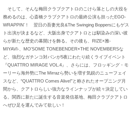
そして、そんな梅田クラブクアトロのこけら落としの大役を
務めるのは、心斎橋クラブクアトロの最終公演も担ったEGO-
WRAPPIN'！ 翌日の吾妻光良&The Swinging Boppersにもゲス
ト出演が決まるなど、大阪出身でクアトロとは馴染みの深い彼
らが新たな歴史の幕開けを飾る。その後も、RIZE×雅-
MIYAVI-、MO'SOME TONEBENDER×THE NOVEMBERSな
ど、強烈なガチンコ対バンが5夜にわたり続くライブイベント
『QUATTRO MIRAGE VOL.4』、さらには、フロッギング・モ
ーリーら海外勢にThe Mirrazら勢いを増す気鋭のニューフェイ
スなど、“QUATTRO Comes Alive!”と称されたオープニング月
間から、クアトロらしい強力なラインナップが続々決定してい
る。関西に新たに誕生する音楽発信基地、梅田クラブクアトロ
へぜひ足を運んでみて欲しい！