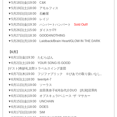
▼5月18日(金)19:00 C&K
▼5月19日(土)18:00 アモルフィス
▼5月20日(日)18:00 石鹸屋
▼5月23日(水)19:00 レイジ
▼5月25日(金)19:30 ハンバートハンバート
Sold Out!!
▼5月26日(土)15:00 ダイスケ/7!!
▼5月27日(日)18:30 GOOD4NOTHING
▼5月28日(月)19:00 Laidback/Brain Heart/GLOW IN THE DARK
【6月】
▼6月1日(金)19:30 たむらぱん
▼6月2日(土)19:00 YOUR SONG IS GOOD
[ゲスト]奇妙礼太郎トラベルスイング楽団
▼6月7日(木)19:00 フジファブリック ※ぴあでの取り扱いなし。
▼6月9日(土)18:00 twenty4-7
▼6月11日(月)19:00 ソーラス
▼6月12日(火)19:30 吉田美奈子&河合代介DUO [共演]沼澤尚
▼6月13日(水)19:00 オブスキュラ/ベニース･ザ･マサカー
▼6月15日(金)19:00 UNCHAIN
▼6月16日(土)18:00 DOES
▼6月17日(日)18:00 SiM