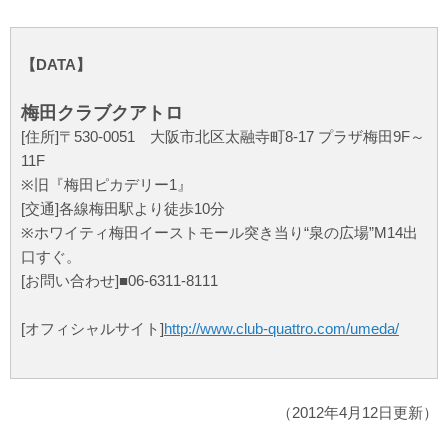
【DATA】
梅田クラブクアトロ
[住所]〒530-0051 大阪市北区太融寺町8-17 プラザ梅田9F～
11F
※旧『梅田ピカデリー1』
[交通]各線梅田駅より徒歩10分
※ホワイティ梅田イーストモール突き当り“泉の広場”M14出
口すぐ。
[お問い合わせ]■06-6311-8111
[オフィシャルサイト]
http://www.club-quattro.com/umeda/
（2012年4月12日更新）