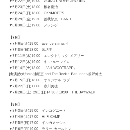
▼6月22日(金)19:00 GOING UNDER GROUND
▼6月23日(土)18:00 椎名慶治
▼6月24日(日)18:00 OKAMOTO'S
▼6月29日(金)19:30 曽我部恵一BAND
▼6月30日(土)19:00 メレンゲ
【7月】
▼7月6日(金)19:00 avengers in sci-fi
▼7月8日(日)18:00 藍坊主
▼7月11日(水)19:00 エレクトリック･メアリー
▼7月12日(木)19:00 キコ･ルーレイロ
▼7月14日(土)18:00 『AH-WOOTRAPP』
[出演]赤犬/cero/浦朋恵 and The Rockin' Bari-tones/前野健太
▼7月15日(日)18:00 オリジナル･ラブ
▼7月22日(日)17:00 森川美穂
▼7月28日(土)･29日(日)14:30／18:00 THE JAYWALK
【8月】
▼8月3日(金)19:00 インコグニート
▼8月4日(土)17:00 Hi-Fi CAMP
▼8月5日(日)17:00 ギルガメッシュ
▼8月6日(月)19:00 ラリー･カールトン