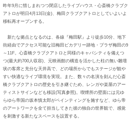
昨年9月に惜しまれつつ閉店したライブハウス・心斎橋クラブク
アトロが明日4月13日(金)、梅田クラブクアトロとしていよいよ
移転再オープンする。
新たな拠点となるのは、各線『梅田駅』より徒歩10分、地下
街経由でアクセス可能な旧梅田ピカデリー跡地・プラザ梅田の9
～11F。心斎橋クラブクアトロと同様のキャパシティを備えつ
つ(最大約700人収容)、元映画館の構造を活かした柱の無い雛壇
状の客席と充分な天井高で、どの場所からでもステージが観や
すい快適なライブ環境を実現。また、数々の名演を刻んだ心斎
橋クラブクアトロの歴史を引き継ぐため、レンガや楽屋のアー
ティストサインなども移設(写真参照)。喫煙所の壁面には元ゆ
らゆら帝国の坂本慎太郎がペインティングを施すなど、ゆら帝
のアートワークを全て担当してきた彼の独自の世界観で、感覚
を刺激する新たなスペースを設置する。