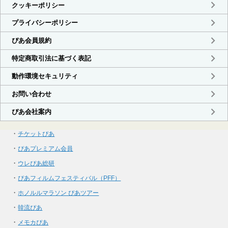
・
チケットぴあ
・
ぴあプレミアム会員
・
ウレぴあ総研
・
ぴあフィルムフェスティバル（PFF）
・
ホノルルマラソン ぴあツアー
・
韓流ぴあ
・
メモカぴあ