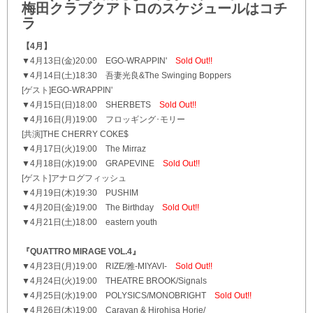
梅田クラブクアトロのスケジュールはコチ
ラ
【4月】
▼4月13日(金)20:00 EGO-WRAPPIN'
Sold Out!!
▼4月14日(土)18:30 吾妻光良&The Swinging Boppers
[ゲスト]EGO-WRAPPIN'
▼4月15日(日)18:00 SHERBETS
Sold Out!!
▼4月16日(月)19:00 フロッギング･モリー
[共演]THE CHERRY COKE$
▼4月17日(火)19:00 The Mirraz
▼4月18日(水)19:00 GRAPEVINE
Sold Out!!
[ゲスト]アナログフィッシュ
▼4月19日(木)19:30 PUSHIM
▼4月20日(金)19:00 The Birthday
Sold Out!!
▼4月21日(土)18:00 eastern youth
『QUATTRO MIRAGE VOL.4』
▼4月23日(月)19:00 RIZE/雅-MIYAVI-
Sold Out!!
▼4月24日(火)19:00 THEATRE BROOK/Signals
▼4月25日(水)19:00 POLYSICS/MONOBRIGHT
Sold Out!!
▼4月26日(木)19:00 Caravan & Hirohisa Horie/