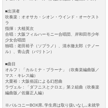
■出演者
吹奏楽：オオサカ・シオン・ウインド・オーケスト
ラ
指揮：大植英次
合唱：大阪フィルハーモニー合唱団、岸和田市少年
少女合唱団
独唱：老田裕子（ソプラノ）、清水徹太郎（テノー
ル）、青山貴（バリトン）
■曲目
オルフ：「カルミナ・ブラーナ」（吹奏楽編曲版／
マス・キレス編）
大栗裕：大阪俗謡による幻想曲
ラヴェル：「ダフニスとクロエ」第２組曲（吹奏楽
編曲版／佐藤正人編）
※バルコニーBOX席､学生席は取り扱いなし｡未就学