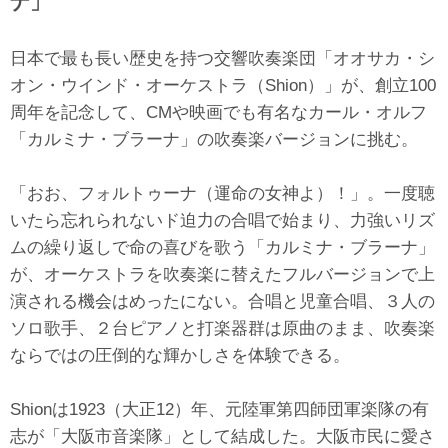
ナ」
日本で最も長い歴史を持つ交響吹奏楽団「オオサカ・シ
オン・ウインド・オーケストラ（Shion）」が、創立100
周年を記念して、CMや映画でも有名なカール・オルフ
「カルミナ・ブラーナ」の吹奏楽バージョンに挑む。
「おお、フォルトゥーナ（運命の女神よ）！」。一度聴
いたら忘れられないド迫力の合唱で始まり、力強いリズ
ムの繰り返しで命の喜びを歌う「カルミナ・ブラーナ」
が、オーケストラを吹奏楽に替えたフルバージョンで上
演される機会はめったにない。合唱と児童合唱、３人の
ソロ歌手、２台ピアノと打楽器群は原曲のまま、吹奏楽
ならではの圧倒的な輝かしさを体験できる。
Shionは1923（大正12）年、元陸軍第四師団軍楽隊の有
志が「大阪市音楽隊」として結成した。大阪市民に愛さ