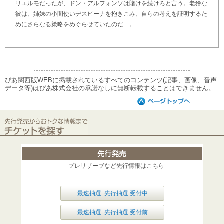
リエルモだったが、ドン・アルフォンソは賭けを続けろと言う。老獪な
彼は、姉妹の小間使いデスピーナを抱きこみ、自らの考えを証明するた
めにさらなる策略をめぐらせていたのだ…。
ぴあ関西版WEBに掲載されているすべてのコンテンツ(記事、画像、音声
データ等)はぴあ株式会社の承諾なしに無断転載することはできません。
プレリザーブなど先行情報はこちら
最速抽選･先行抽選 受付中
最速抽選･先行抽選 受付前