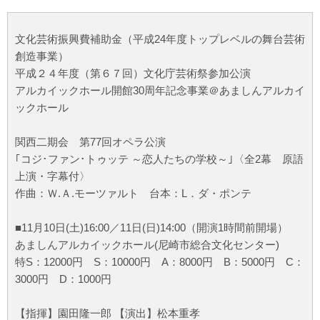
文化芸術振興費補助金（平成24年度トップレベルの舞台芸術
創造事業）
平成２４年度（第６７回）文化庁芸術祭参加公演
アルカイックホール開館30周年記念事業＠あましんアルカイ
ックホール
関西二期会 第77回オペラ公演
｢コジ･ファン･トゥッテ ～恋人たちの学校～｣〈全2幕 原語
上演・字幕付〉
作曲：Ｗ.Ａ.モーツァルト 台本：L．ダ・ポンテ
■11月10日(土)16:00／11日(日)14:00（開演1時間前開場）
あましんアルカイックホール(尼崎市総合文化センター)
特S：12000円 S：10000円 A：8000円 B：5000円 C：
3000円 D：1000円
【指揮】園田隆一郎 【演出】松本重孝