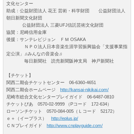
文化センター
助成：公益財団法人 花王 芸術・科学財団 公益財団法人
朝日新聞文化財団
公益財団法人
三菱UFJ信託芸術文化財団
協賛：尼崎信用金庫
後援：サンテレビジョン ＦＭ OSAKA
ＮＰＯ法人日本音楽生涯学習振興協会「支援事業指
定公演」♫みんなの音楽会♫
毎日新聞社 読売新聞阪神支局 神戸新聞社
【チケット】
関西二期会チケットセンター 06-6360-4651
関西二期会ホームページ
http://kansai-nikikai.com/
尼崎市総合文化センタープレイガイド 06-6487-0810
チケットぴあ 0570-02-9999 （Pコード 172-634）
ローソンチケット 0570-084-005（Ｌコード 52172）
ｅ＋（イープラス）
http://eplus.jp/
ＣＮプレイガイド
http://www.cnplayguide.com/