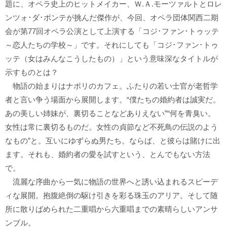
題に、オペラ史上のヒットメイカー、Ｗ.Ａ.モーツァルトとロレ
ンツォ･ダ･ポンテが挑んだ傑作が、今回、オペラ団体関西二期
会が第77回オペラ公演として上演する「コジ･ファン･トゥッテ
～恋人たちの学校～
」です。それにしても「コジ･ファン･トゥ
ッテ（女はみんなこうしたもの）」という意味深なタイトルが
示すものとは？
物語の始まりはナポリのカフェ。ふたりの若い士官が老哲学
者と言い争う場面から展開します。“僕たちの婚約者は誠実だ。
あの美しい姉妹が、裏切ることなどありえない”“何を青臭い。
女性は常に裏切るものだ。女性の貞節など不死鳥の伝説のよう
なもの”と。互いにゆずらぬ男たち。ならば、と彼らは賭けに出
ます。それも、婚約者の愛を試すという、とんでもない方法
で。
流麗な序曲から一気に物語の世界へと誘い込まれるスピーデ
ィな展開。抱腹絶倒の駆け引きを彩る珠玉のアリア。そして随
所に散りばめられた二重唱から六重唱までの素晴らしいアンサ
ンブル。