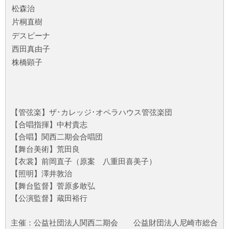
松森治
片桐直樹
デスピーナ
西田真由子
株橋顕子
【管弦楽】ザ･カレッジ･オペラハウス管弦楽団
【合唱指揮】中村貴志
【合唱】関西二期会合唱団
【舞台美術】荒田良
【衣裳】前岡直子（原案 八重田喜美子）
【照明】澤井敦治
【舞台監督】菅原多敢弘
【公演監督】蔵田裕行
主催：公益社団法人関西二期会 公益財団法人尼崎市総合