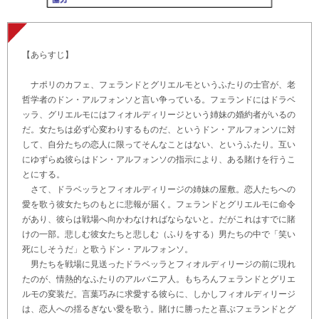
【あらすじ】
ナポリのカフェ、フェランドとグリエルモというふたりの士官が、老
哲学者のドン・アルフォンソと言い争っている。フェランドにはドラベ
ッラ、グリエルモにはフィオルディリージという姉妹の婚約者がいるの
だ。女たちは必ず心変わりするものだ、というドン・アルフォンソに対
して、自分たちの恋人に限ってそんなことはない、というふたり。互い
にゆずらぬ彼らはドン・アルフォンソの指示により、ある賭けを行うこ
とにする。
さて、ドラベッラとフィオルディリージの姉妹の屋敷。恋人たちへの
愛を歌う彼女たちのもとに悲報が届く。フェランドとグリエルモに命令
があり、彼らは戦場へ向かわなければならないと。だがこれはすでに賭
けの一部。悲しむ彼女たちと悲しむ（ふりをする）男たちの中で「笑い
死にしそうだ」と歌うドン・アルフォンソ。
男たちを戦場に見送ったドラベッラとフィオルディリージの前に現れ
たのが、情熱的なふたりのアルバニア人。もちろんフェランドとグリエ
ルモの変装だ。言葉巧みに求愛する彼らに、しかしフィオルディリージ
は、恋人への揺るぎない愛を歌う。賭けに勝ったと喜ぶフェランドとグ