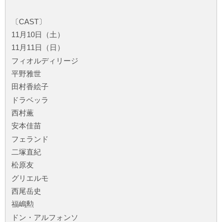
〔CAST〕
11月10日（土）
11月11日（日）
フィオルディリージ
平野雅世
田村香絵子
ドラベッラ
西村薫
安本佳苗
フェランド
二塚直紀
松原友
グリエルモ
西尾岳史
福嶋勲
ドン・アルフォンソ