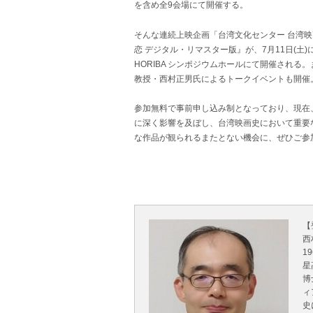
を含め全9会場にて開催する。
そんな連続上映企画「台湾文化センター 台湾映画
恋 デジタル・リマスター版』が、7月11日(土
HORIBA シンポジウムホールにて開催され
教授・西村正男氏によるトークイベントも開催
参加無料で事前申し込み制となっており、現在
に深く影響を及ぼし、台湾映画史において重要
な作品が観られるまたとない機会に、ぜひご参
【
西
1
星
博
ィ
史