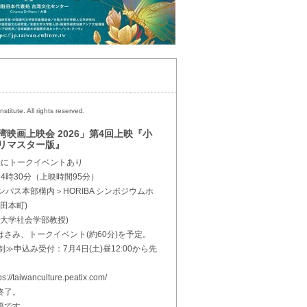
stitute. All rights reserved.
映画上映会 2026」第4回上映『小
リマスター版』
映後にトークイベントあり
14時30分（上映時間95分）
パス本部構内＞HORIBA シンポジウムホ
田本町)
大学社会学部教授)
はさみ、トークイベント(約60分)を予定。
申込み受付：7月4日(土)昼12:00から先
/taiwanculture.peatix.com/
終了。
必要です。