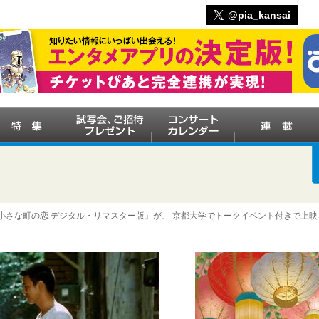
@pia_kansai
》 『小さな町の恋 デジタル・リマスター版』が、 京都大学でトークイベント付きで上映