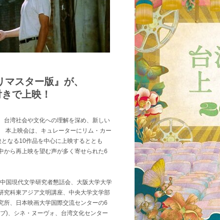
リマスター版』が、
付きで上映！
、台湾社会や文化への理解を深め、新しい
。 本上映会は、キュレーターにリム・カー
となる10作品を中心に上映するととも
中から再上映を望む声が多く寄せられた6
び中国現代文学研究者懇話会、大阪大学大学
研究科東アジア文明講座、中央大学文学部
究所、日本映画大学国際交流センターの6
ブ)、シネ・ヌーヴォ、台湾文化センター