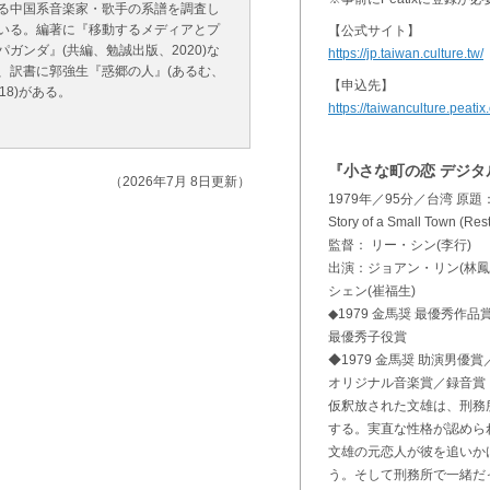
る中国系音楽家・歌手の系譜を調査し
いる。編著に『移動するメディアとプ
【公式サイト】
パガンダ』(共編、勉誠出版、2020)な
https://jp.taiwan.culture.tw/
、訳書に郭強生『惑郷の人』(あるむ、
【申込先】
018)がある。
https://taiwanculture.peatix
『小さな町の恋 デジ
（2026年7月 8日更新）
1979年／95分／台湾 原
Story of a Small Town (Res
監督： リー・シン(李行)
出演：ジョアン・リン(林鳳嬌
シェン(崔福生)
◆1979 金馬奨 最優秀
最優秀子役賞
◆1979 金馬奨 助演男
オリジナル音楽賞／録音賞
仮釈放された文雄は、刑務
する。実直な性格が認めら
文雄の元恋人が彼を追いか
う。そして刑務所で一緒だ