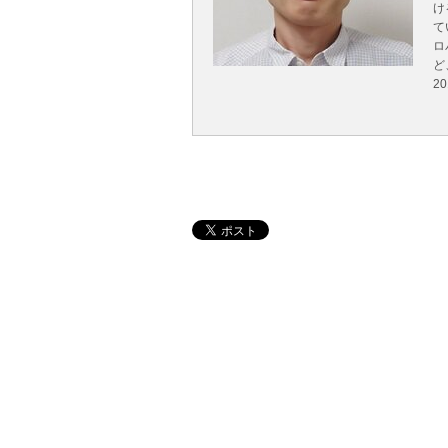
け
て
ロ
ど
2