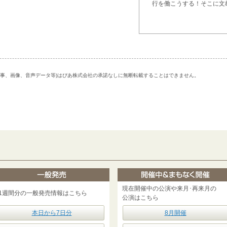
行を働こうする！そこに文
記事、画像、音声データ等)はぴあ株式会社の承諾なしに無断転載することはできません。
現在開催中の公演や来月･再来月の
1週間分の一般発売情報はこちら
公演はこちら
本日から7日分
8月開催