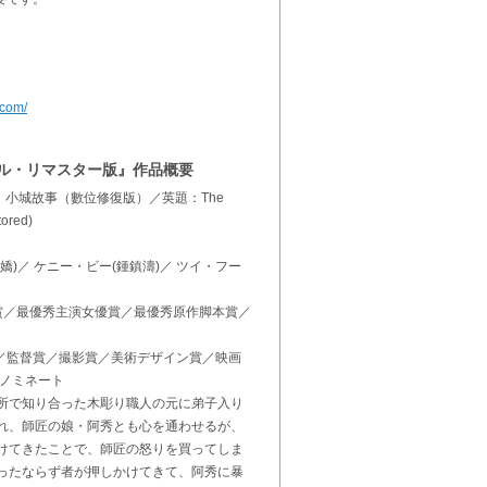
.com/
タル・リマスター版』作品概要
題：小城故事（數位修復版）／英題：The
tored)
)／ ケニー・ビー(鍾鎮濤)／ ツイ・フー
作品賞／最優秀主演女優賞／最優秀原作脚本賞／
優賞／監督賞／撮影賞／美術デザイン賞／映画
 ノミネート
所で知り合った木彫り職人の元に弟子入り
れ、師匠の娘・阿秀とも心を通わせるが、
けてきたことで、師匠の怒りを買ってしま
ったならず者が押しかけてきて、阿秀に暴