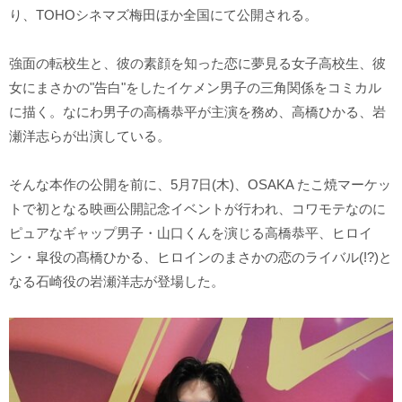
り、TOHOシネマズ梅田ほか全国にて公開される。
強面の転校生と、彼の素顔を知った恋に夢見る女子高校生、彼
女にまさかの"告白"をしたイケメン男子の三角関係をコミカル
に描く。なにわ男子の高橋恭平が主演を務め、高橋ひかる、岩
瀬洋志らが出演している。
そんな本作の公開を前に、5月7日(木)、OSAKA たこ焼マーケッ
トで初となる映画公開記念イベントが行われ、コワモテなのに
ピュアなギャップ男子・山口くんを演じる高橋恭平、ヒロイ
ン・皐役の髙橋ひかる、ヒロインのまさかの恋のライバル(!?)と
なる石崎役の岩瀬洋志が登場した。