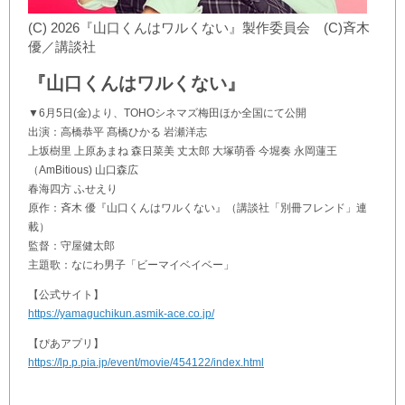
(C) 2026『山口くんはワルくない』製作委員会 (C)斉木
優／講談社
『山口くんはワルくない』
▼6月5日(金)より、TOHOシネマズ梅田ほか全国にて公開
出演：高橋恭平 髙橋ひかる 岩瀬洋志
上坂樹里 上原あまね 森日菜美 丈太郎 大塚萌香 今堀奏 永岡蓮王
（AmBitious) 山口森広
春海四方 ふせえり
原作：斉木 優『山口くんはワルくない』（講談社「別冊フレンド」連
載）
監督：守屋健太郎
主題歌：なにわ男子「ビーマイベイベー」
【公式サイト】
https://yamaguchikun.asmik-ace.co.jp/
【ぴあアプリ】
https://lp.p.pia.jp/event/movie/454122/index.html