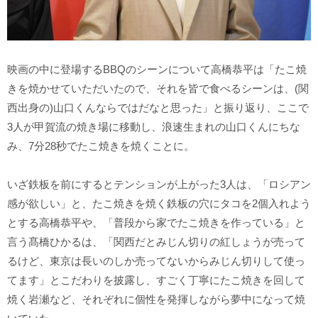
映画の中に登場するBBQのシーンについて高橋恭平は「たこ焼
きを焼かせていただいたので、それを皆で食べるシーンは、(関
西出身の)山口くんならではだなと思った」と振り返り、ここで
3人が甲賀流の焼き場に移動し、浪速生まれの山口くんにちな
み、7分28秒でたこ焼きを焼くことに。
いざ鉄板を前にするとテンションが上がった3人は、「ロシアン
感が欲しい」と、たこ焼きを焼く鉄板の穴にタコを2個入れよう
とする高橋恭平や、「普段から家でたこ焼きを作っている」と
言う髙橋ひかるは、「関西だとみじん切りの紅しょうが売って
るけど、東京は長いのしか売ってないからみじん切りして使っ
てます」とこだわりを披露し、すごく丁寧にたこ焼きを回して
焼く岩瀬など、それぞれに個性を発揮しながら夢中になって焼