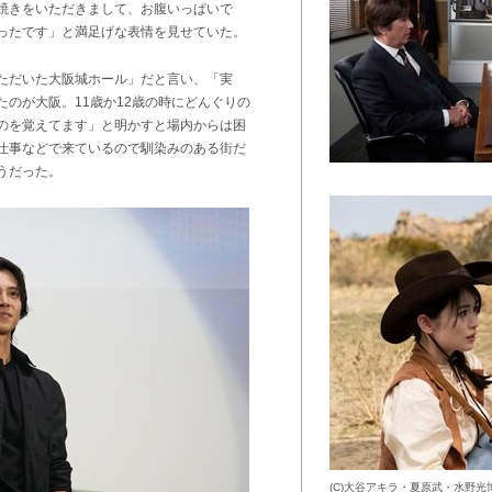
焼きをいただきまして、お腹いっぱいで
ったです」と満足げな表情を見せていた。
ただいた大阪城ホール」だと言い、「実
のが大阪。11歳か12歳の時にどんぐりの
のを覚えてます」と明かすと場内からは困
仕事などで来ているので馴染みのある街だ
うだった。
(C)大谷アキラ・夏原武・水野光博