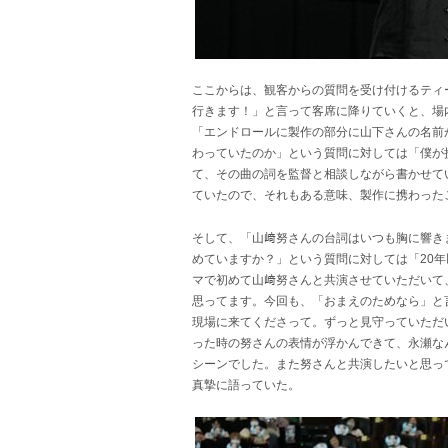
ここからは、観客からの質問を受け付けるティ
行きます！」と言って客席に降りていくと、場
「エンドロールに製作の部分に山下さんの名前
わっていたのか」という質問に対しては「僕が
て、その曲の詞を監督と相談しながら書かせて
ていたので、それもある意味、製作に携わった
そして、「山﨑努さんの台詞はいつも胸に響き
めていますか？」という質問に対しては「20
マで初めて山﨑努さんと共演させていただいて
思ってます。今回も、「おまえのためなら」と
現場に来てくださって。ずっと見守っていただ
った時の努さんの表情が浮かんできて、永瀬な
シーンでした。また努さんと共演したいと思っ
真摯に語っていた。